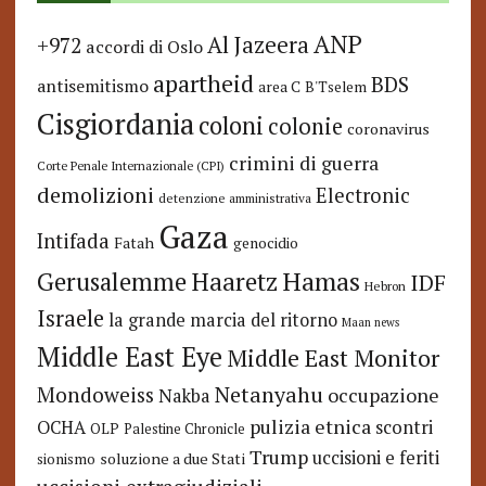
ANP
Al Jazeera
+972
accordi di Oslo
apartheid
BDS
antisemitismo
area C
B'Tselem
Cisgiordania
coloni
colonie
coronavirus
crimini di guerra
Corte Penale Internazionale (CPI)
demolizioni
Electronic
detenzione amministrativa
Gaza
Intifada
Fatah
genocidio
Hamas
Haaretz
Gerusalemme
IDF
Hebron
Israele
la grande marcia del ritorno
Maan news
Middle East Eye
Middle East Monitor
Netanyahu
Mondoweiss
occupazione
Nakba
pulizia etnica
OCHA
scontri
OLP
Palestine Chronicle
Trump
uccisioni e feriti
soluzione a due Stati
sionismo