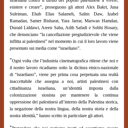
israeliana contro il diritto del popolo palestinese a vivere,
esistere e creare”, proseguono gli attori Alex Bakri, Juna
Suleiman, Ehab Elias Salameh, Salim Daw, Izabel
Ramadan, Samer Bisharat, Yara Jarrar, Marwan Hamdan,
Duraid Liddawi, Areen Saba, Adib Safadi e Sobhi Hosary,
che denunciano “la cancellazione pregiudizievole che viene
inflitta ai palestinesi” nel momento in cui il loro lavoro viene
presentato sui media come “israeliano”.
“
Ogni volta che l’industria cinematografica ritiene che noi e
il nostro lavoro ricadiamo sotto la dicitura etnico-nazionale
di “israeliano”, viene per prima cosa perpetuata una realtà
inaccettabile che assegna a noi, artisti palestinesi con
cittadinanza israeliana, un’identità imposta dalla
colonizzazione sionista per mantenere la continua
oppressione dei palestinesi all’interno della Palestina storica,
la negazione della nostra lingua, della nostra storia e della
nostra identità,” hanno scritto in particolare gli attori.
“