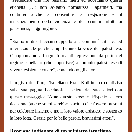
Pretendere che noi restiamo inerti ed accettiamo questa
etichetta (…) non soltanto normalizza l’apartheid, ma
continua anche a consentire la negazione e il
mascheramento della violenza e dei crimini inflitti ai
palestinesi,” aggiungono.
“
Siamo uniti e facciamo appello alla comunità artistica ed
internazionale perché amplifichino la voce dei palestinesi.
Ci opponiamo ad ogni forma di repressione da parte del
regime israeliano (che impedisce) al popolo palestinese di
vivere, esistere e creare”, concludono gli attori.
Il regista del film, l’israeliano Eran Kolirin, ha condiviso
sulla sua pagina Facebook la lettera dei suoi attori con
questo messaggio: “Amo queste persone. Rispetto la loro
decisione (anche se mi sarebbe piaciuto che fossero presenti
per celebrare insieme a me il loro valore artistico) e sostengo
la loro lotta. Grazie per le belle parole, bravissimi attori”.
Reazione indignata di un ministro israeliano