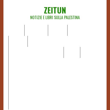
ZEITUN
NOTIZIE E LIBRI SULLA PALESTINA
HOME
CHI SIAMO
NOTIZIE
EDITORIALI
ANALISI
RAPPORTI OCHA
RECENSIONI DI LIBRI E ARTICOLI
VIDEO
DOSSIER
LINK
IL POTERE DELLA MUSICA – FIGLI DELLE PIETRE IN UNA
TERRA DIFFICILE
RAPPORTO DELLA RELATRICE SPECIALE SULLA
SITUAZIONE DEI DIRITTI UMANI NEI TERRITORI
PALESTINESI OCCUPATI DAL 1967, FRANCESCA ALBANESE*