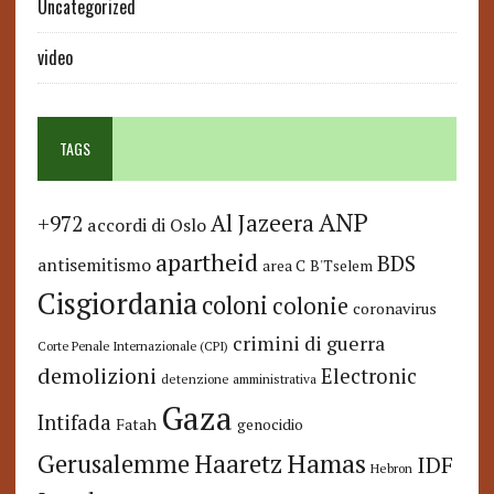
Uncategorized
video
TAGS
ANP
Al Jazeera
+972
accordi di Oslo
apartheid
BDS
antisemitismo
area C
B'Tselem
Cisgiordania
coloni
colonie
coronavirus
crimini di guerra
Corte Penale Internazionale (CPI)
demolizioni
Electronic
detenzione amministrativa
Gaza
Intifada
Fatah
genocidio
Hamas
Haaretz
Gerusalemme
IDF
Hebron