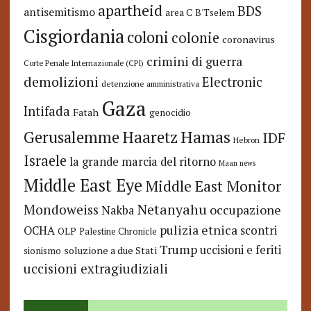
apartheid
BDS
antisemitismo
area C
B'Tselem
Cisgiordania
coloni
colonie
coronavirus
crimini di guerra
Corte Penale Internazionale (CPI)
demolizioni
Electronic
detenzione amministrativa
Gaza
Intifada
Fatah
genocidio
Hamas
Haaretz
Gerusalemme
IDF
Hebron
Israele
la grande marcia del ritorno
Maan news
Middle East Eye
Middle East Monitor
Netanyahu
Mondoweiss
occupazione
Nakba
pulizia etnica
OCHA
scontri
OLP
Palestine Chronicle
Trump
uccisioni e feriti
soluzione a due Stati
sionismo
uccisioni extragiudiziali