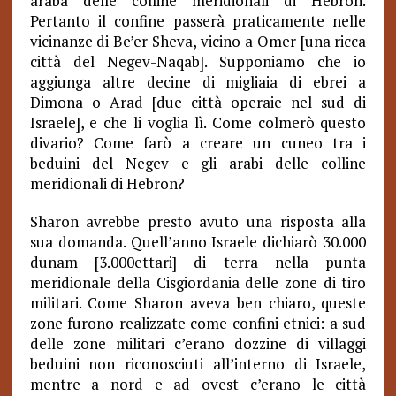
araba delle colline meridionali di Hebron.
Pertanto il confine passerà praticamente nelle
vicinanze di Be’er Sheva, vicino a Omer [una ricca
città del Negev-Naqab]. Supponiamo che io
aggiunga altre decine di migliaia di ebrei a
Dimona o Arad [due città operaie nel sud di
Israele], e che li voglia lì. Come colmerò questo
divario? Come farò a creare un cuneo tra i
beduini del Negev e gli arabi delle colline
meridionali di Hebron?
Sharon avrebbe presto avuto una risposta alla
sua domanda. Quell’anno Israele dichiarò 30.000
dunam [3.000ettari] di terra nella punta
meridionale della Cisgiordania delle zone di tiro
militari. Come Sharon aveva ben chiaro, queste
zone furono realizzate come confini etnici: a sud
delle zone militari c’erano dozzine di villaggi
beduini non riconosciuti all’interno di Israele,
mentre a nord e ad ovest c’erano le città