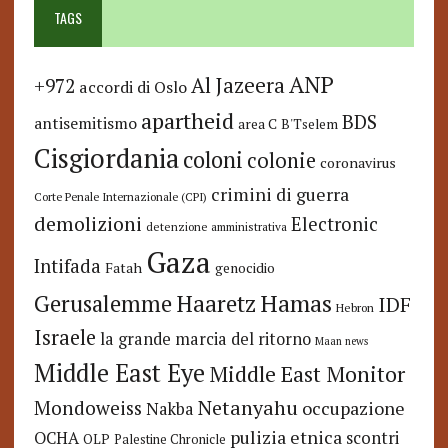
TAGS
ANP
Al Jazeera
+972
accordi di Oslo
apartheid
BDS
antisemitismo
area C
B'Tselem
Cisgiordania
coloni
colonie
coronavirus
crimini di guerra
Corte Penale Internazionale (CPI)
demolizioni
Electronic
detenzione amministrativa
Gaza
Intifada
Fatah
genocidio
Hamas
Haaretz
Gerusalemme
IDF
Hebron
Israele
la grande marcia del ritorno
Maan news
Middle East Eye
Middle East Monitor
Netanyahu
Mondoweiss
occupazione
Nakba
pulizia etnica
OCHA
scontri
OLP
Palestine Chronicle