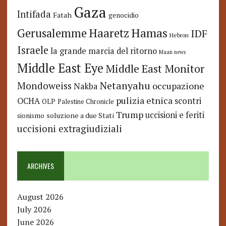
Gaza
Intifada
Fatah
genocidio
Hamas
Haaretz
Gerusalemme
IDF
Hebron
Israele
la grande marcia del ritorno
Maan news
Middle East Eye
Middle East Monitor
Netanyahu
Mondoweiss
occupazione
Nakba
pulizia etnica
OCHA
scontri
OLP
Palestine Chronicle
Trump
uccisioni e feriti
soluzione a due Stati
sionismo
uccisioni extragiudiziali
ARCHIVES
August 2026
July 2026
June 2026