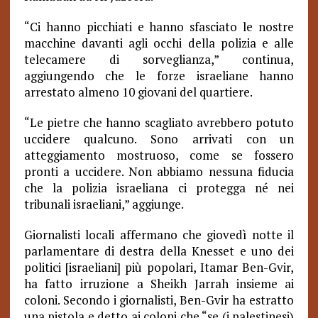
“Ci hanno picchiati e hanno sfasciato le nostre
macchine davanti agli occhi della polizia e alle
telecamere di sorveglianza,” continua,
aggiungendo che le forze israeliane hanno
arrestato almeno 10 giovani del quartiere.
“Le pietre che hanno scagliato avrebbero potuto
uccidere qualcuno. Sono arrivati con un
atteggiamento mostruoso, come se fossero
pronti a uccidere. Non abbiamo nessuna fiducia
che la polizia israeliana ci protegga né nei
tribunali israeliani,” aggiunge.
Giornalisti locali affermano che giovedì notte il
parlamentare di destra della Knesset e uno dei
politici [israeliani] più popolari, Itamar Ben-Gvir,
ha fatto irruzione a Sheikh Jarrah insieme ai
coloni. Secondo i giornalisti, Ben-Gvir ha estratto
una pistola e detto ai coloni che “se (i palestinesi)