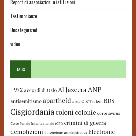
Report di associazioni o istituzioni
Testimonianze
Uncategorized
video
TAGS
ANP
Al Jazeera
+972
accordi di Oslo
apartheid
BDS
antisemitismo
area C
B'Tselem
Cisgiordania
coloni
colonie
coronavirus
crimini di guerra
Corte Penale Internazionale (CPI)
demolizioni
Electronic
detenzione amministrativa