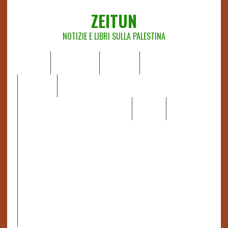
ZEITUN
NOTIZIE E LIBRI SULLA PALESTINA
HOME
CHI SIAMO
NOTIZIE
EDITORIALI
ANALISI
RAPPORTI OCHA
RECENSIONI DI LIBRI E ARTICOLI
VIDEO
DOSSIER
LINK
IL POTERE DELLA MUSICA – FIGLI DELLE PIETRE IN UNA
TERRA DIFFICILE
RAPPORTO DELLA RELATRICE SPECIALE SULLA
SITUAZIONE DEI DIRITTI UMANI NEI TERRITORI
PALESTINESI OCCUPATI DAL 1967, FRANCESCA ALBANESE*