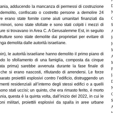
dania, adducendo la mancanza di permessi di costruzione
no demolito, confiscato o costretto persone a demolire 24
ture erano state fornite come aiuti umanitari finanziati da
inori, sono state sfollate e sono stati colpiti i mezzi di
tture si trovavano in Area C. A Gerusalemme Est, in seguito
J
trutture sono state demolite dai proprietari per evitare di
nga demolita dalle autorità israeliane.
in), le autorità israeliane hanno demolito il primo piano di
A
ando lo sfollamento di una famiglia, composta da cinque
ata prima) sarebbe avvenuta durante la fase finale di
” che si erano nascosti, rifiutando di arrendersi. Le forze
arato proiettili esplosivi contro l’edificio, distruggendo un
ti residenziali all’interno degli stessi edifici o a quelli
ono stati uccisi; un quinto, che era rimasto ferito, è morto
ia, questa è la quinta volta, dall’inizio del 2022, in cui le
ni militari, proiettili esplosivi da spalla in aree urbane
J