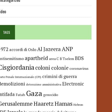
ncategorized
ideo
TAGS
ANP
Al Jazeera
+972
accordi di Oslo
apartheid
BDS
antisemitismo
area C
B'Tselem
Cisgiordania
coloni
colonie
coronavirus
crimini di guerra
orte Penale Internazionale (CPI)
demolizioni
Electronic
detenzione amministrativa
Gaza
Intifada
Fatah
genocidio
Hamas
Haaretz
Gerusalemme
Hebron