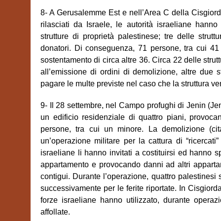
8- A Gerusalemme Est e nell’Area C della Cisgior
rilasciati da Israele, le autorità israeliane han
strutture di proprietà palestinese; tre delle strut
donatori. Di conseguenza, 71 persone, tra cui 41 m
sostentamento di circa altre 36. Circa 22 delle stru
all’emissione di ordini di demolizione, altre due s
pagare le multe previste nel caso che la struttura ve
9- Il 28 settembre, nel Campo profughi di Jenin (Jen
un edificio residenziale di quattro piani, provoc
persone, tra cui un minore. La demolizione (cit
un’operazione militare per la cattura di “ricercati
israeliane li hanno invitati a costituirsi ed hanno sp
appartamento e provocando danni ad altri appartamen
contigui. Durante l’operazione, quattro palestinesi s
successivamente per le ferite riportate. In Cisgiordan
forze israeliane hanno utilizzato, durante operazio
affollate.