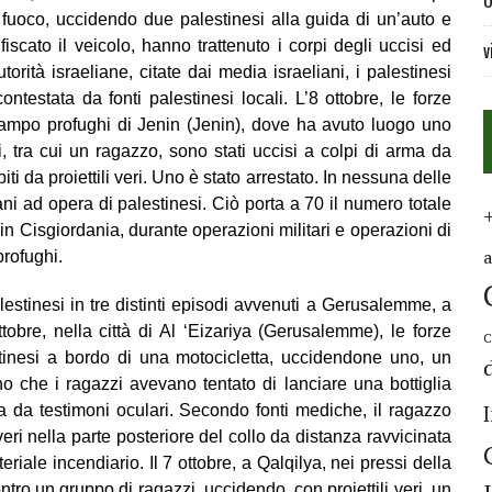
U
 fuoco, uccidendo due palestinesi alla guida di un’auto e
scato il veicolo, hanno trattenuto i corpi degli uccisi ed
v
orità israeliane, citate dai media israeliani, i palestinesi
ntestata da fonti palestinesi locali. L’8 ottobre, le forze
ampo profughi di Jenin (Jenin), dove ha avuto luogo uno
, tra cui un ragazzo, sono stati uccisi a colpi di arma da
lpiti da proiettili veri. Uno è stato arrestato. In nessuna delle
liani ad opera di palestinesi. Ciò porta a 70 il numero totale
 in Cisgiordania, durante operazioni militari e operazioni di
profughi.
lestinesi in tre distinti episodi avvenuti a Gerusalemme, a
ottobre, nella città di Al ‘Eizariya (Gerusalemme), le forze
C
tinesi a bordo di una motocicletta, uccidendone uno, un
no che i ragazzi avevano tentato di lanciare una bottiglia
ta da testimoni oculari. Secondo fonti mediche, il ragazzo
veri nella parte posteriore del collo da distanza ravvicinata
riale incendiario. Il 7 ottobre, a Qalqilya, nei pressi della
ntro un gruppo di ragazzi, uccidendo, con proiettili veri, un