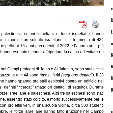
c
D
E
a palestinesi, coloni israeliani e forze israeliane hanno
ue minori) e un soldato israeliano, e il ferimento di 434
i
 rispetto ai 16 anni precedenti, il 2022 è l’anno con il più
 hanno esortato i leader a “riportare la calma ed evitare un
N
R
 nei Campi profughi di Jenin e Al Jalazun, sono stati uccisi
azzo, e altri 44 sono rimasti feriti
(seguono dettagli)
. Il 28
R
ne hanno sparato proiettili esplosivi contro un edificio nel
efiniti “ricercati” (maggiori dettagli di seguito). Durante
R
orze israeliane e palestinesi. Altri tre palestinesi sono stati
 che, essendo stato colpito, è morto successivamente per le
T
1 con proiettili veri. In una scuola vicina, circa 500 studenti
ttobre, le forze israeliane hanno fatto irruzione nel Campo