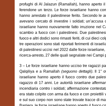
profughi di Al Jalazun (Ramallah), hanno aperto il
ferendone un terzo. Le forze israeliane hanno confi
hanno arrestato il palestinese ferito. Secondo le aut
avevano cercato di investire i soldati; un’accusa co
israeliane hanno nuovamente fatto irruzione nel C
scambio a fuoco con i palestinesi. Due palestinesi
fuoco e altri dodici sono rimasti feriti, di cui dieci co
tre operazioni sono stati riportati ferimenti di israe
di palestinesi uccisi nel 2022 dalle forze israeliane,
ricerca-arresto, 27 delle quali segnalate nei Campi 
3 – Le forze israeliane hanno ucciso tre ragazzi pa
Qalqiliya e a Ramallah
(seguono dettagli)
. Il 1° 
israeliane hanno aperto il fuoco contro due pales
ragazzo di 17 anni. Le autorità israeliane afferma
incendiaria contro i soldati; affermazione contesta
era stato colpito con arma da fuoco e con proiettili 
e sul suo corpo non sono state trovate tracce di mate
Barriera, le forze israeliane hanno aperto il fuoco co