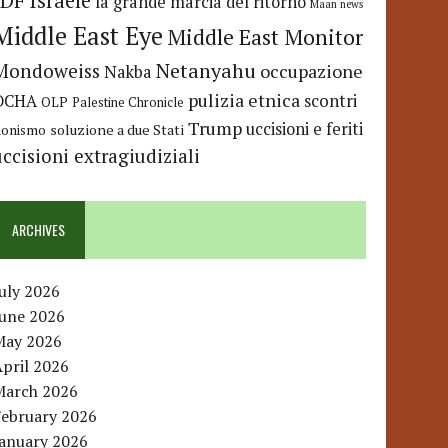
IDF
Israele
la grande marcia del ritorno
Maan news
Middle East Eye
Middle East Monitor
Netanyahu
Mondoweiss
occupazione
Nakba
pulizia etnica
OCHA
scontri
OLP
Palestine Chronicle
Trump
uccisioni e feriti
soluzione a due Stati
ionismo
uccisioni extragiudiziali
ARCHIVES
uly 2026
June 2026
May 2026
pril 2026
March 2026
February 2026
January 2026