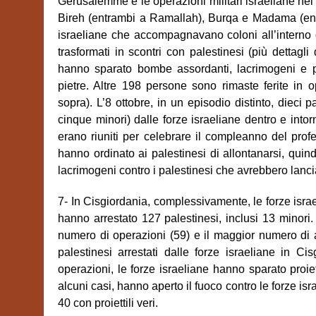
Gerusalemme e le operazioni militari israeliane ne
Bireh (entrambi a Ramallah), Burqa e Madama (entr
israeliane che accompagnavano coloni all’interno d
trasformati in scontri con palestinesi (più dettagli
hanno sparato bombe assordanti, lacrimogeni e pr
pietre. Altre 198 persone sono rimaste ferite in op
sopra). L’8 ottobre, in un episodio distinto, dieci pal
cinque minori) dalle forze israeliane dentro e into
erano riuniti per celebrare il compleanno del prof
hanno ordinato ai palestinesi di allontanarsi, quin
lacrimogeni contro i palestinesi che avrebbero lancia
7- In Cisgiordania, complessivamente, le forze isra
hanno arrestato 127 palestinesi, inclusi 13 minori
numero di operazioni (59) e il maggior numero di a
palestinesi arrestati dalle forze israeliane in C
operazioni, le forze israeliane hanno sparato proiet
alcuni casi, hanno aperto il fuoco contro le forze israe
40 con proiettili veri.