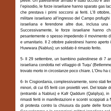
pietre. Un palestinese armato è stato ucciso e altri 5
l’episodio, le forze israeliane hanno sparato gas la
che prestava i primi soccorsi ai feriti. L’8 ottob
militare israeliano all’ingresso del Campo profug
israeliana e ferendone altre due, inclusa una g
Successivamente, le forze israeliane hanno chiu
pesantemente o spesso impedendo il movimento di
e umanitario. Il 2 ottobre palestinesi hanno aperto i
Huwwara (Nablus); un soldato è rimasto ferito.
5- Il 29 settembre, un bambino palestinese di 7 a
israeliana condotta nel villaggio di Tuqu’ (Betlemm
trovato morto in circostanze poco chiare. L’Onu ha 
6- In Cisgiordania, complessivamente, sono stati feri
minori, di cui 65 feriti con proiettili veri. Del totale 
(entrambi a Nablus) e Kafr Qaddum (Qalqilya), in p
rimasti feriti in manifestazioni e scontri scoppiat
di protesta contro la chiusura da parte delle for