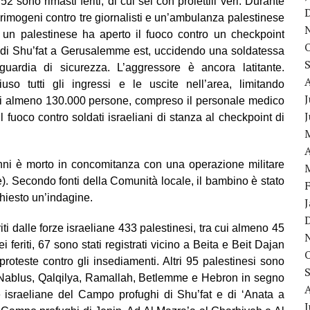
2 sono rimasti feriti, di cui sei con proiettili veri. Durante
crimogeni contro tre giornalisti e un’ambulanza palestinese
re, un palestinese ha aperto il fuoco contro un checkpoint
hi di Shu’fat a Gerusalemme est, uccidendo una soldatessa
uardia di sicurezza. L’aggressore è ancora latitante.
so tutti gli ingressi e le uscite nell’area, limitando
J
 almeno 130.000 persone, compreso il personale medico
l fuoco contro soldati israeliani di stanza al checkpoint di
A
nni è morto in concomitanza con una operazione militare
e). Secondo fonti della Comunità locale, il bambino è stato
chiesto un’indagine.
ti dalle forze israeliane 433 palestinesi, tra cui almeno 45
dei feriti, 67 sono stati registrati vicino a Beita e Beit Dajan
roteste contro gli insediamenti. Altri 95 palestinesi sono
i a Nablus, Qalqilya, Ramallah, Betlemme e Hebron in segno
ze israeliane del Campo profughi di Shu’fat e di ‘Anata a
J