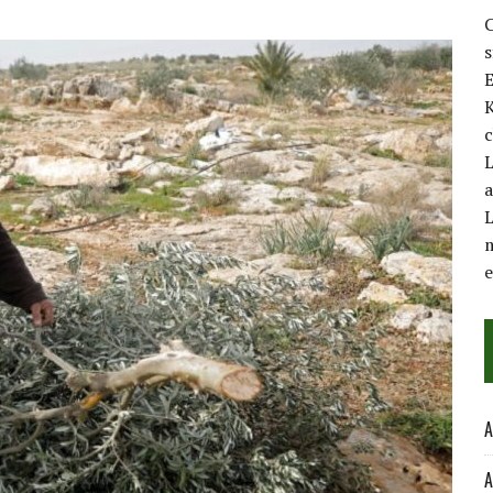
C
E
K
c
L
a
L
m
A
A