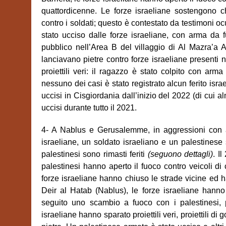
quattordicenne. Le forze israeliane sostengono ch
contro i soldati; questo è contestato da testimoni oc
stato ucciso dalle forze israeliane, con arma da 
pubblico nell’Area B del villaggio di Al Mazra’a 
lanciavano pietre contro forze israeliane presenti n
proiettili veri: il ragazzo è stato colpito con arma
nessuno dei casi è stato registrato alcun ferito isra
uccisi in Cisgiordania dall’inizio del 2022 (di cui a
uccisi durante tutto il 2021.
4- A Nablus e Gerusalemme, in aggressioni con ar
israeliane, un soldato israeliano e un palestinese 
palestinesi sono rimasti feriti
(seguono dettagli)
. I
palestinesi hanno aperto il fuoco contro veicoli di
forze israeliane hanno chiuso le strade vicine ed ha
Deir al Hatab (Nablus), le forze israeliane hanno
seguito uno scambio a fuoco con i palestinesi, 
israeliane hanno sparato proiettili veri, proiettili 