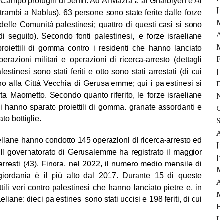
l Campo profughi di Jenin. Ad Al Mazra’a al Gharbiyeh e Al
ambi a Nablus), 63 persone sono state ferite dalle forze
elle Comunità palestinesi; quattro di questi casi si sono
A
 di seguito). Secondo fonti palestinesi, le forze israeliane
oiettili di gomma contro i residenti che hanno lanciato
erazioni militari e operazioni di ricerca-arresto (dettagli
estinesi sono stati feriti e otto sono stati arrestati (di cui
rno alla Città Vecchia di Gerusalemme; qui i palestinesi si
eta Maometto. Secondo quanto riferito, le forze israeliane
di hanno sparato proiettili di gomma, granate assordanti e
to bottiglie.
eliane hanno condotto 145 operazioni di ricerca-arresto ed
J
. Il governatorato di Gerusalemme ha registrato il maggior
rresti (43). Finora, nel 2022, il numero medio mensile di
isgiordania è il più alto dal 2017. Durante 15 di queste
A
tili veri contro palestinesi che hanno lanciato pietre e, in
liane: dieci palestinesi sono stati uccisi e 198 feriti, di cui