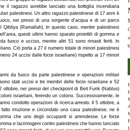
e il ragazzo avrebbe lanciato una bottiglia incendiaria
ulari palestinesi. Un altro ragazzo palestinese di 17 anni è
fuoco, nei pressi di una sorgente d’acqua e di un parco
Al Qibliya (Ramallah). In questo caso, mentre palestinesi
ell’area, questi ultimi hanno sparato proiettili di gomma e
s
 da fuoco e ucciso, mentre altri 51 sono rimasti feriti. In
eliano. Ciò porta a 27 il numero totale di minori palestinesi
lmeno 24 uccisi dalle forze israeliane) rispetto ai 17 minori
mi da fuoco da parte palestinese e operazioni militari
sono stati uccisi e tre membri delle forze israeliane e 52
J
l 2 ottobre, nei pressi del checkpoint di Beit Furik (Nablus)
 coloni israeliani, ferendo un colono. Successivamente, le
nno condotto operazioni di ricerca-arresto. Il 5 ottobre, a
A
 fatto irruzione e circondato una casa palestinese; ne è
prima che uno degli occupanti si arrendesse. Le forze
di gomma e lacrimogeni contro palestinesi che hanno lanciato