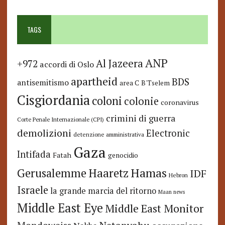
TAGS
ANP
Al Jazeera
+972
accordi di Oslo
apartheid
BDS
antisemitismo
area C
B'Tselem
Cisgiordania
coloni
colonie
coronavirus
crimini di guerra
Corte Penale Internazionale (CPI)
demolizioni
Electronic
detenzione amministrativa
Gaza
Intifada
Fatah
genocidio
Hamas
Haaretz
Gerusalemme
IDF
Hebron
Israele
la grande marcia del ritorno
Maan news
Middle East Eye
Middle East Monitor