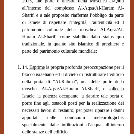
2015, alle porte e finestre della Moschea al-Qibli
all’interno del complesso Al-Aqsa/Al-Ḥaram Al-
Sharif, e a tale proposito
riafferma
l’obbligo da parte
di Israele di rispettare l’integrità, l’autenticità ed il
patrimonio culturale della moschea Al-Aqsa/Al-
Ḥaram Al-Sharif, come stabilito dallo status quo
tradizionale, in quanto sito islamico di preghiera e
parte del patrimonio culturale mondiale;
14.
Esprime
la propria profonda preoccupazione per il
blocco israeliano ed il divieto di ristrutturare l’edificio
della porta di “Al-Rahma”, una delle porte della
moschea Al-Aqsa/Al-Ḥaram Al-Sharif, e
sollecita
Israele, la potenza occupante, a riaprire tale porta e
porre fine agli ostacoli posti per la realizzazione dei
necessari lavori di restauro, per poter riparare i danni
apportati dalle condizioni meteorologiche,
specialmente dalle infiltrazioni d’acqua all’interno
delle stanze dell’edificio.