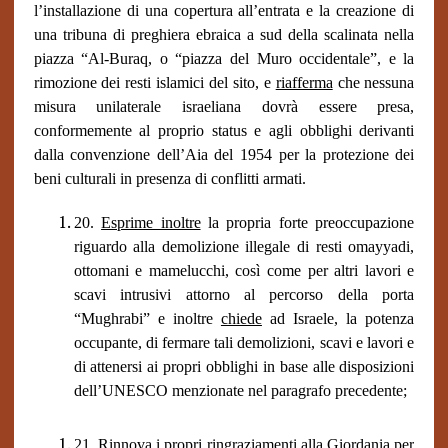
l’i
n
stallazione di una copertura all’entrata e la creazione di
una tribuna di preghiera ebraica a sud della scalinata nella
piazza “
Al-Buraq,
o
“piazza del Muro occidentale”,
e la
rimozione dei resti islamici del sito, e
riafferma
che nessuna
misura unilaterale israeliana dovrà essere presa,
conformemente al proprio status e agli obblighi derivanti
dalla convenzione dell’Aia del 1954 per la protezione dei
beni culturali in presenza di conflitti armati.
20.
Esprime inoltre
la propria forte preoccupazione
riguardo alla demolizione illegale di resti omayyadi,
ottomani e mamelucchi, così come per altri lavori e
scavi intrusivi attorno al percorso della porta
“Mughrabi” e inoltre
chiede
ad Israele, la potenza
occupante, di fermare tali demolizioni, scavi e lavori e
di attenersi ai propri obblighi in base alle disposizioni
dell’UNESCO menzionate nel paragrafo precedente;
21.
Rinnova
i propri ringraziamenti alla Giordania per