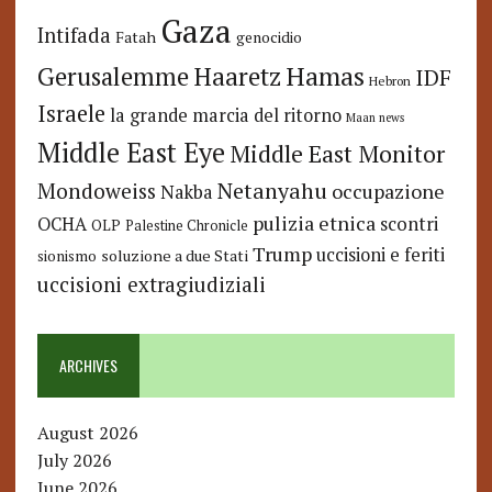
Gaza
Intifada
Fatah
genocidio
Hamas
Haaretz
Gerusalemme
IDF
Hebron
Israele
la grande marcia del ritorno
Maan news
Middle East Eye
Middle East Monitor
Netanyahu
Mondoweiss
occupazione
Nakba
pulizia etnica
OCHA
scontri
OLP
Palestine Chronicle
Trump
uccisioni e feriti
soluzione a due Stati
sionismo
uccisioni extragiudiziali
ARCHIVES
August 2026
July 2026
June 2026