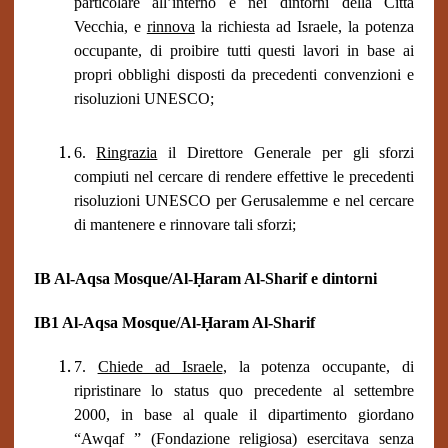
particolare all’interno e nei dintorni della Città
Vecchia, e
rinnova
la richiesta ad Israele, la potenza
occupante, di proibire tutti questi lavori in base ai
propri obblighi disposti da precedenti convenzioni e
risoluzioni UNESCO;
6.
Ringrazia
il Direttore Generale per gli sforzi
compiuti nel cercare di rendere effettive le precedenti
risoluzioni UNESCO per Gerusalemme e nel cercare
di mantenere e rinnovare tali sforzi;
IB Al-Aqsa Mosque/Al-Ḥaram Al-Sharif e dintorni
IB1 Al-Aqsa Mosque/Al-Ḥaram Al-Sharif
7.
Chiede ad Israele
, la potenza occupante, di
ripristinare lo status quo precedente al settembre
2000, in base al quale il dipartimento giordano
“Awqaf ” (Fondazione religiosa) esercitava senza