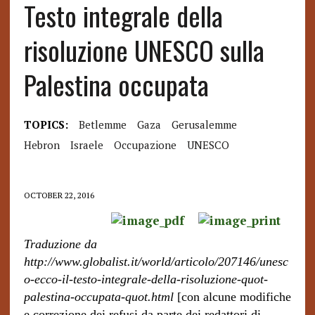
Testo integrale della
risoluzione UNESCO sulla
Palestina occupata
TOPICS:
Betlemme
Gaza
Gerusalemme
Hebron
Israele
Occupazione
UNESCO
OCTOBER 22, 2016
T
r
aduzione da
http://www.globalist.it/world/articolo/207146/unesc
o-ecco-il-testo-integrale-della-risoluzione-quot-
palestina-occupata-quot.html
[con alcune modifiche
e correzione dei refusi da parte dei redattori di