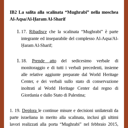
IB2 La sal
i
t
a
alla scalinata “Mughrabi” nella
m
os
chea
Al-Aq
s
a/Al-Ḥaram Al-Sharif
17.
Ribadisce
che la scalinata “Mughrabi” è parte
integrante ed inseparabile del complesso Al-Aq
s
a/Al-
Ḥaram Al-Sharif;
18.
Prende atto
del sedicesimo verbale di
monitoraggio e di tutti i verbali precedenti, insieme
alle relative aggiunte preparate dal World Heritage
Center, e dei verbali sullo stato di conservazione
inoltrati al World Heritage Center dal regno di
Giordania e dallo Stato di Palestina;
1. 19.
Deplora
le continue misure e decisioni unilaterali da
parte israeliana in merito alla scalinata, inclusi gli ultimi
lavori realizzati alla porta “Mughrabi” nel febbraio 2015,