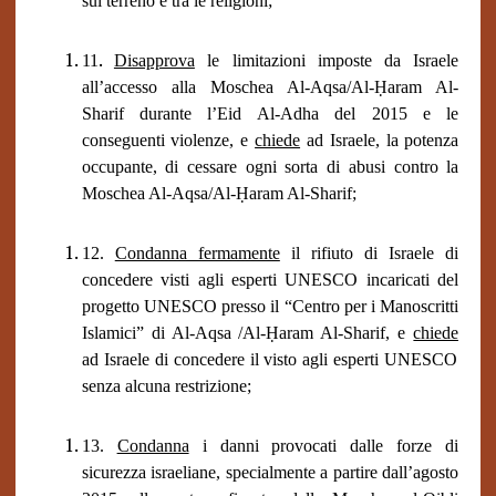
sul terreno e tra le religioni;
.
11
Disapprova
le limitazioni imposte da Israele
all’accesso alla Moschea Al-Aqsa/Al-Ḥaram Al-
Sharif durante l’Eid Al-Adha del 2015 e le
conseguenti violenze, e
chiede
ad Israele, la potenza
occupante, di cessare ogni sorta di abusi contro la
Moschea Al-Aqsa/Al-Ḥaram Al-Sharif;
12.
Condanna fermamente
il rifiuto di Israele di
concedere visti agli esperti UNESCO incaricati del
progetto UNESCO presso il “Centro per i Manoscritti
Islamici” di Al-Aqsa /Al-Ḥaram Al-Sharif, e
chiede
ad Israele di concedere il visto agli esperti UNESCO
senza alcuna restrizione;
13.
Condanna
i danni provocati dalle forze di
sicurezza israeliane, specialmente a partire dall’agosto