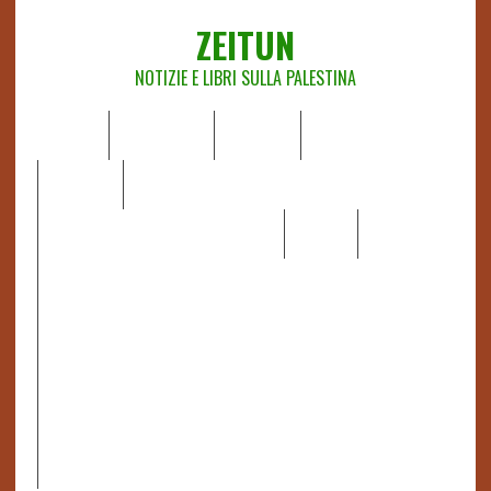
ZEITUN
NOTIZIE E LIBRI SULLA PALESTINA
HOME
CHI SIAMO
NOTIZIE
EDITORIALI
ANALISI
RAPPORTI OCHA
RECENSIONI DI LIBRI E ARTICOLI
VIDEO
DOSSIER
LINK
IL POTERE DELLA MUSICA – FIGLI DELLE PIETRE IN UNA
TERRA DIFFICILE
RAPPORTO DELLA RELATRICE SPECIALE SULLA
SITUAZIONE DEI DIRITTI UMANI NEI TERRITORI
PALESTINESI OCCUPATI DAL 1967, FRANCESCA ALBANESE*