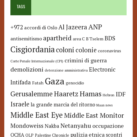
TAGS
ANP
Al Jazeera
+972
accordi di Oslo
apartheid
BDS
antisemitismo
area C
B'Tselem
Cisgiordania
coloni
colonie
coronavirus
crimini di guerra
Corte Penale Internazionale (CPI)
demolizioni
Electronic
detenzione amministrativa
Gaza
Intifada
Fatah
genocidio
Hamas
Haaretz
Gerusalemme
IDF
Hebron
Israele
la grande marcia del ritorno
Maan news
Middle East Eye
Middle East Monitor
Netanyahu
Mondoweiss
occupazione
Nakba
pulizia etnica
OCHA
scontri
OLP
Palestine Chronicle