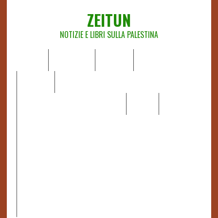
ZEITUN
NOTIZIE E LIBRI SULLA PALESTINA
HOME
CHI SIAMO
NOTIZIE
EDITORIALI
ANALISI
RAPPORTI OCHA
RECENSIONI DI LIBRI E ARTICOLI
VIDEO
DOSSIER
LINK
IL POTERE DELLA MUSICA – FIGLI DELLE PIETRE IN UNA
TERRA DIFFICILE
RAPPORTO DELLA RELATRICE SPECIALE SULLA
SITUAZIONE DEI DIRITTI UMANI NEI TERRITORI
PALESTINESI OCCUPATI DAL 1967, FRANCESCA ALBANESE*