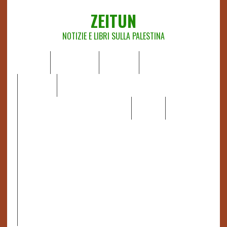
ZEITUN
NOTIZIE E LIBRI SULLA PALESTINA
HOME
CHI SIAMO
NOTIZIE
EDITORIALI
ANALISI
RAPPORTI OCHA
RECENSIONI DI LIBRI E ARTICOLI
VIDEO
DOSSIER
LINK
IL POTERE DELLA MUSICA – FIGLI DELLE PIETRE IN UNA
TERRA DIFFICILE
RAPPORTO DELLA RELATRICE SPECIALE SULLA
SITUAZIONE DEI DIRITTI UMANI NEI TERRITORI
PALESTINESI OCCUPATI DAL 1967, FRANCESCA ALBANESE*