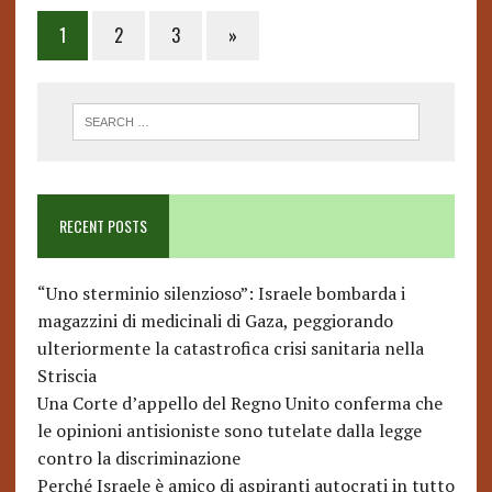
Posts
1
2
3
»
pagination
RECENT POSTS
“Uno sterminio silenzioso”: Israele bombarda i
magazzini di medicinali di Gaza, peggiorando
ulteriormente la catastrofica crisi sanitaria nella
Striscia
Una Corte d’appello del Regno Unito conferma che
le opinioni antisioniste sono tutelate dalla legge
contro la discriminazione
Perché Israele è amico di aspiranti autocrati in tutto