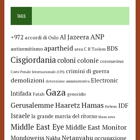
TAGS
ANP
Al Jazeera
+972
accordi di Oslo
apartheid
BDS
antisemitismo
area C
B'Tselem
Cisgiordania
coloni
colonie
coronavirus
crimini di guerra
Corte Penale Internazionale (CPI)
demolizioni
Electronic
detenzione amministrativa
Gaza
Intifada
Fatah
genocidio
Hamas
Haaretz
Gerusalemme
IDF
Hebron
Israele
la grande marcia del ritorno
Maan news
Middle East Eye
Middle East Monitor
Netanyahu
Mondoweiss
occupazione
Nakba