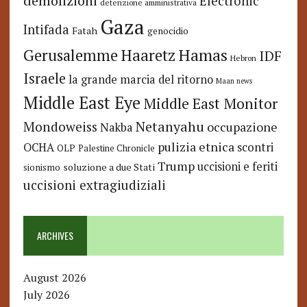
demolizioni
Electronic
detenzione amministrativa
Gaza
Intifada
Fatah
genocidio
Hamas
Haaretz
Gerusalemme
IDF
Hebron
Israele
la grande marcia del ritorno
Maan news
Middle East Eye
Middle East Monitor
Netanyahu
Mondoweiss
occupazione
Nakba
pulizia etnica
OCHA
scontri
OLP
Palestine Chronicle
Trump
uccisioni e feriti
soluzione a due Stati
sionismo
uccisioni extragiudiziali
ARCHIVES
August 2026
July 2026