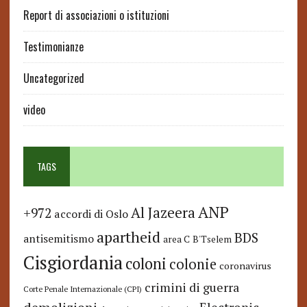
Report di associazioni o istituzioni
Testimonianze
Uncategorized
video
TAGS
ANP
Al Jazeera
+972
accordi di Oslo
apartheid
BDS
antisemitismo
area C
B'Tselem
Cisgiordania
coloni
colonie
coronavirus
crimini di guerra
Corte Penale Internazionale (CPI)