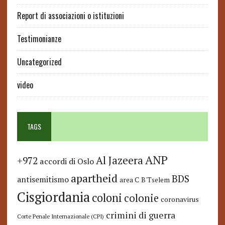
Report di associazioni o istituzioni
Testimonianze
Uncategorized
video
TAGS
ANP
Al Jazeera
+972
accordi di Oslo
apartheid
BDS
antisemitismo
area C
B'Tselem
Cisgiordania
coloni
colonie
coronavirus
crimini di guerra
Corte Penale Internazionale (CPI)