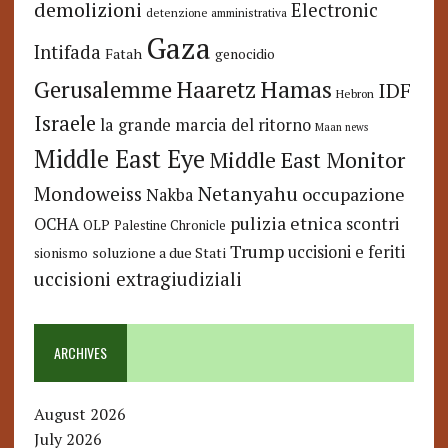
demolizioni
Electronic
detenzione amministrativa
Gaza
Intifada
Fatah
genocidio
Hamas
Haaretz
Gerusalemme
IDF
Hebron
Israele
la grande marcia del ritorno
Maan news
Middle East Eye
Middle East Monitor
Netanyahu
Mondoweiss
occupazione
Nakba
pulizia etnica
OCHA
scontri
OLP
Palestine Chronicle
Trump
uccisioni e feriti
soluzione a due Stati
sionismo
uccisioni extragiudiziali
ARCHIVES
August 2026
July 2026