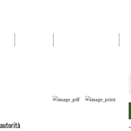
NALISI
RAPPORTI OCHA
RECENSIONI DI LIBRI E ARTICOLI
VID
RRA DIFFICILE
DEI DIRITTI UMANI NEI TERRITORI PALESTINESI OCCUPATI DAL 1967, FR
 autorità
“