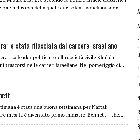
zione nel corso della quale due soldati israeliani sono
A
A
c
ar è stata rilasciata dal carcere israeliano
D
a | La leader politica e della società civile Khalida
nni trascorsi nelle carceri israeliane. Nel pomeriggio di…
E
i
nett
N
timana è stata una buona settimana per Naftali
R
 tre mesi fa è diventato primo ministro. Bennett – che…
R