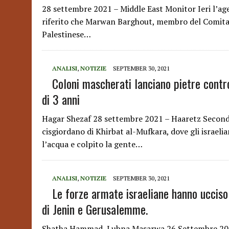
28 settembre 2021 – Middle East Monitor Ieri l’agen
riferito che Marwan Barghout, membro del Comitato
Palestinese…
ANALISI
,
NOTIZIE
SEPTEMBER 30, 2021
Coloni mascherati lanciano pietre contr
di 3 anni
Hagar Shezaf 28 settembre 2021 – Haaretz Secondo g
cisgiordano di Khirbat al-Mufkara, dove gli israel
l’acqua e colpito la gente…
ANALISI
,
NOTIZIE
SEPTEMBER 30, 2021
Le forze armate israeliane hanno ucciso 
di Jenin e Gerusalemme.
Shatha Hammad ,Lubna Masarwa 26 Settembre 2021,M