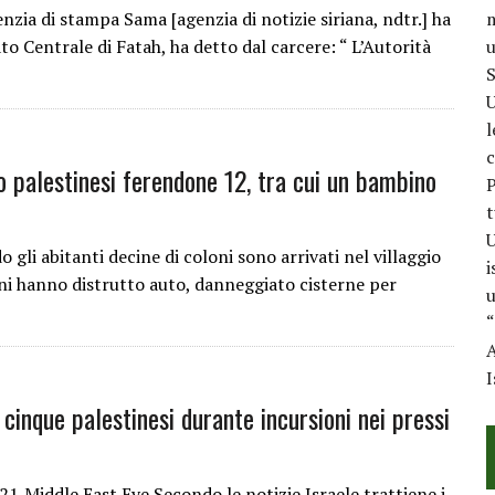
zia di stampa Sama [agenzia di notizie siriana, ndtr.] ha
m
 Centrale di Fatah, ha detto dal carcere: “ L’Autorità
u
S
U
l
c
o palestinesi ferendone 12, tra cui un bambino
P
t
U
li abitanti decine di coloni sono arrivati nel villaggio
i
iani hanno distrutto auto, danneggiato cisterne per
u
“
A
I
cinque palestinesi durante incursioni nei pressi
iddle East Eye Secondo le notizie Israele trattiene i