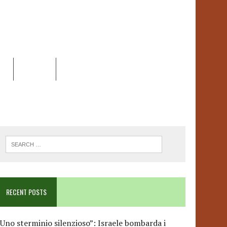
EO
DOSSIER
LINK
ANCESCA ALBANESE*
RECENT POSTS
Uno sterminio silenzioso”: Israele bombarda i