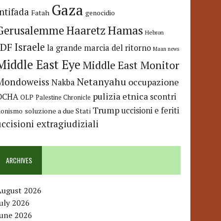
Gaza
Intifada
Fatah
genocidio
Hamas
Haaretz
Gerusalemme
Hebron
IDF
Israele
la grande marcia del ritorno
Maan news
Middle East Eye
Middle East Monitor
Netanyahu
Mondoweiss
occupazione
Nakba
pulizia etnica
OCHA
scontri
OLP
Palestine Chronicle
Trump
uccisioni e feriti
soluzione a due Stati
ionismo
uccisioni extragiudiziali
ARCHIVES
August 2026
uly 2026
June 2026