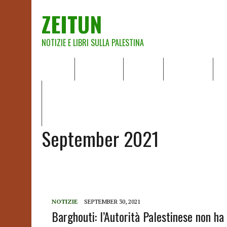
ZEITUN
NOTIZIE E LIBRI SULLA PALESTINA
HOME
CHI SIAMO
NOTIZIE
EDITORIALI
A
IL POTERE DELLA MUSICA – FIGLI DELLE PIETRE IN UNA TE
RAPPORTO DELLA RELATRICE SPECIALE SULLA SITUAZIONE 
September 2021
NOTIZIE
SEPTEMBER 30, 2021
Barghouti: l’Autorità Palestinese non ha