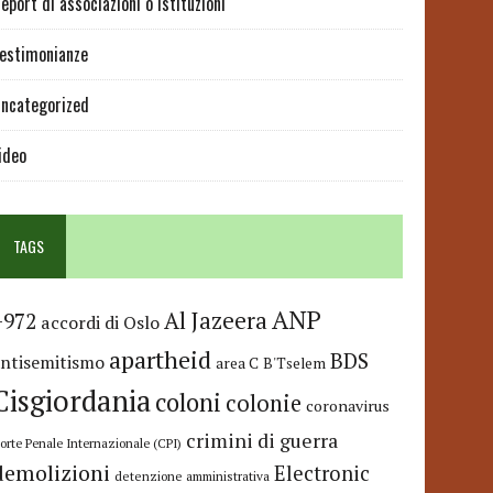
eport di associazioni o istituzioni
estimonianze
ncategorized
ideo
TAGS
ANP
Al Jazeera
+972
accordi di Oslo
apartheid
BDS
antisemitismo
area C
B'Tselem
Cisgiordania
coloni
colonie
coronavirus
crimini di guerra
orte Penale Internazionale (CPI)
demolizioni
Electronic
detenzione amministrativa