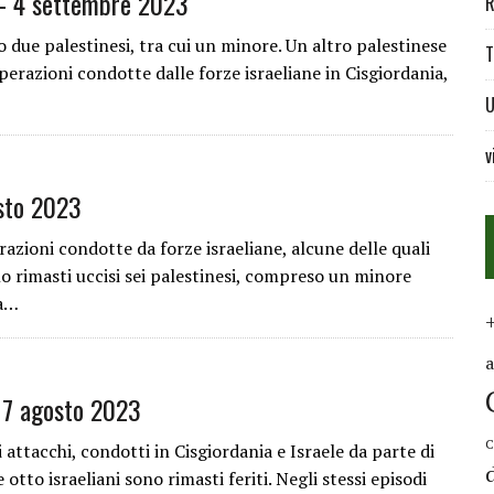
– 4 settembre 2023
R
o due palestinesi, tra cui un minore. Un altro palestinese
T
perazioni condotte dalle forze israeliane in Cisgiordania,
U
v
sto 2023
razioni condotte da forze israeliane, alcune delle quali
 rimasti uccisi sei palestinesi, compreso un minore
na…
 7 agosto 2023
C
i attacchi, condotti in Cisgiordania e Israele da parte di
 otto israeliani sono rimasti feriti. Negli stessi episodi