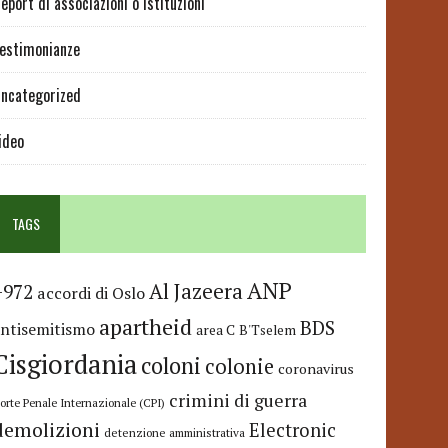
eport di associazioni o istituzioni
estimonianze
ncategorized
ideo
TAGS
ANP
Al Jazeera
+972
accordi di Oslo
apartheid
BDS
antisemitismo
area C
B'Tselem
Cisgiordania
coloni
colonie
coronavirus
crimini di guerra
orte Penale Internazionale (CPI)
demolizioni
Electronic
detenzione amministrativa