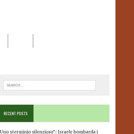
EO
DOSSIER
LINK
ANCESCA ALBANESE*
RECENT POSTS
Uno sterminio silenzioso”: Israele bombarda i