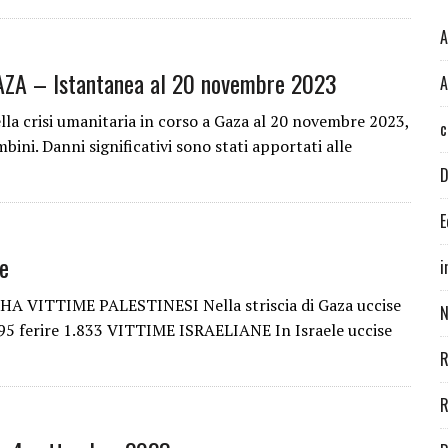
A
AZA – Istantanea al 20 novembre 2023
A
la crisi umanitaria in corso a Gaza al 20 novembre 2023,
c
bini. Danni significativi sono stati apportati alle
D
E
le
i
HA VITTIME PALESTINESI Nella striscia di Gaza uccise
N
e 95 ferire 1.833 VITTIME ISRAELIANE In Israele uccise
R
R