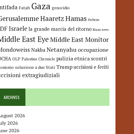
Gaza
Intifada
Fatah
genocidio
Hamas
Haaretz
Gerusalemme
Hebron
IDF
Israele
la grande marcia del ritorno
Maan news
Middle East Eye
Middle East Monitor
Netanyahu
Mondoweiss
occupazione
Nakba
pulizia etnica
OCHA
scontri
OLP
Palestine Chronicle
Trump
uccisioni e feriti
soluzione a due Stati
ionismo
uccisioni extragiudiziali
ARCHIVES
August 2026
uly 2026
June 2026