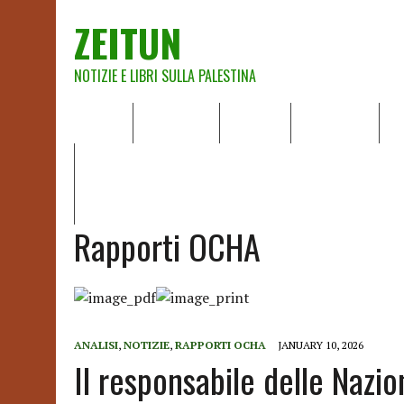
ZEITUN
NOTIZIE E LIBRI SULLA PALESTINA
HOME
CHI SIAMO
NOTIZIE
EDITORIALI
A
IL POTERE DELLA MUSICA – FIGLI DELLE PIETRE IN UNA TE
RAPPORTO DELLA RELATRICE SPECIALE SULLA SITUAZIONE 
Rapporti OCHA
ANALISI
,
NOTIZIE
,
RAPPORTI OCHA
JANUARY 10, 2026
Il responsabile delle Nazion