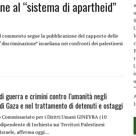
ine al “sistema di apartheid”
m
u
S
U
l
l commento segue la pubblicazione del rapporto delle
c
“discriminazione” israeliana nei confronti dei palestinesi
P
t
U
i
u
“
i guerra e crimini contro l’umanità negli
A
e di Gaza e nel trattamento di detenuti e ostaggi
I
 Commissariato per i Diritti Umani GINEVRA (10
pendente di Inchiesta sui Territori Palestinesi
Israele, afferma oggi…