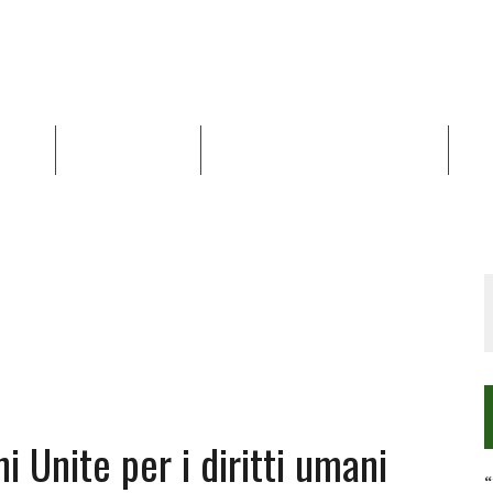
NALISI
RAPPORTI OCHA
RECENSIONI DI LIBRI E ARTICOLI
VID
RRA DIFFICILE
DEI DIRITTI UMANI NEI TERRITORI PALESTINESI OCCUPATI DAL 1967, FR
i Unite per i diritti umani
“