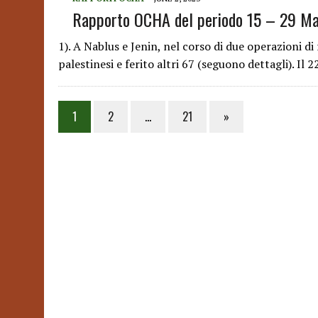
Rapporto OCHA del periodo 15 – 29 M
1). A Nablus e Jenin, nel corso di due operazioni di
palestinesi e ferito altri 67 (seguono dettagli). Il
Posts
1
2
…
21
»
pagination