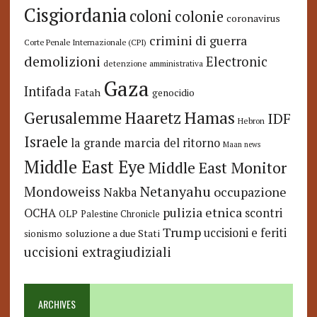
Cisgiordania
coloni
colonie
coronavirus
crimini di guerra
Corte Penale Internazionale (CPI)
demolizioni
Electronic
detenzione amministrativa
Gaza
Intifada
Fatah
genocidio
Hamas
Haaretz
Gerusalemme
IDF
Hebron
Israele
la grande marcia del ritorno
Maan news
Middle East Eye
Middle East Monitor
Netanyahu
Mondoweiss
occupazione
Nakba
pulizia etnica
OCHA
scontri
OLP
Palestine Chronicle
Trump
uccisioni e feriti
soluzione a due Stati
sionismo
uccisioni extragiudiziali
ARCHIVES