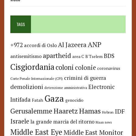
TAGS
ANP
Al Jazeera
+972
accordi di Oslo
apartheid
BDS
antisemitismo
area C
B'Tselem
Cisgiordania
coloni
colonie
coronavirus
crimini di guerra
Corte Penale Internazionale (CPI)
demolizioni
Electronic
detenzione amministrativa
Gaza
Intifada
Fatah
genocidio
Hamas
Haaretz
Gerusalemme
IDF
Hebron
Israele
la grande marcia del ritorno
Maan news
Middle East Eye
Middle East Monitor