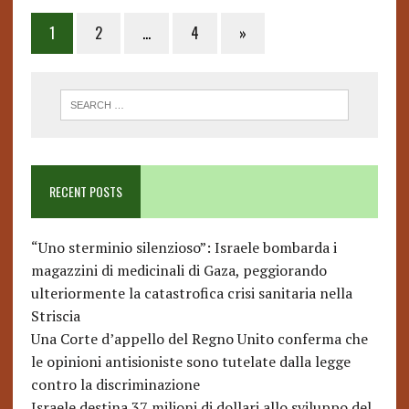
Posts
1
2
…
4
»
pagination
RECENT POSTS
“Uno sterminio silenzioso”: Israele bombarda i
magazzini di medicinali di Gaza, peggiorando
ulteriormente la catastrofica crisi sanitaria nella
Striscia
Una Corte d’appello del Regno Unito conferma che
le opinioni antisioniste sono tutelate dalla legge
contro la discriminazione
Israele destina 37 milioni di dollari allo sviluppo del