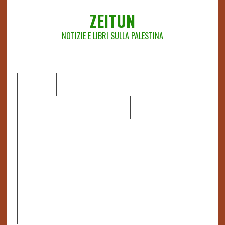
ZEITUN
NOTIZIE E LIBRI SULLA PALESTINA
HOME
CHI SIAMO
NOTIZIE
EDITORIALI
ANALISI
RAPPORTI OCHA
RECENSIONI DI LIBRI E ARTICOLI
VIDEO
DOSSIER
LINK
IL POTERE DELLA MUSICA – FIGLI DELLE PIETRE IN UNA
TERRA DIFFICILE
RAPPORTO DELLA RELATRICE SPECIALE SULLA
SITUAZIONE DEI DIRITTI UMANI NEI TERRITORI
PALESTINESI OCCUPATI DAL 1967, FRANCESCA ALBANESE*