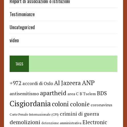
Report di associazioni o istituzioni
Testimonianze
Uncategorized
video
TAGS
ANP
Al Jazeera
+972
accordi di Oslo
apartheid
BDS
antisemitismo
area C
B'Tselem
Cisgiordania
coloni
colonie
coronavirus
crimini di guerra
Corte Penale Internazionale (CPI)
demolizioni
Electronic
detenzione amministrativa