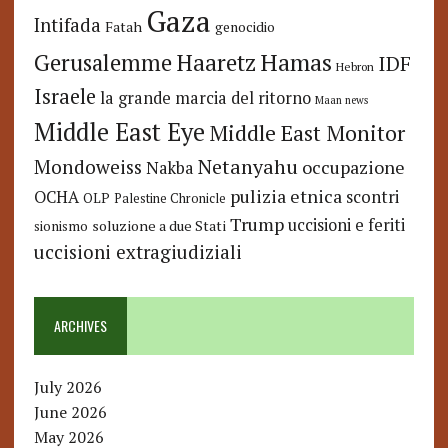
Gaza
Intifada
Fatah
genocidio
Hamas
Haaretz
Gerusalemme
IDF
Hebron
Israele
la grande marcia del ritorno
Maan news
Middle East Eye
Middle East Monitor
Netanyahu
Mondoweiss
occupazione
Nakba
pulizia etnica
OCHA
scontri
OLP
Palestine Chronicle
Trump
uccisioni e feriti
soluzione a due Stati
sionismo
uccisioni extragiudiziali
ARCHIVES
July 2026
June 2026
May 2026