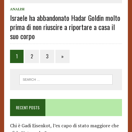
ANALISI
Israele ha abbandonato Hadar Goldin molto
prima di non riuscire a riportare a casa il
suo corpo
Posts
1
2
3
»
pagination
RECENT POSTS
Chi è Gadi Eisenkot, l’ex capo di stato maggiore che