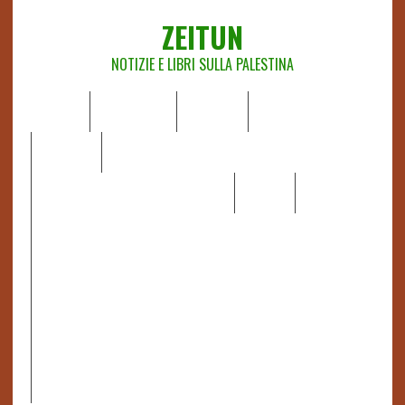
ZEITUN
NOTIZIE E LIBRI SULLA PALESTINA
HOME
CHI SIAMO
NOTIZIE
EDITORIALI
ANALISI
RAPPORTI OCHA
RECENSIONI DI LIBRI E ARTICOLI
VIDEO
DOSSIER
LINK
IL POTERE DELLA MUSICA – FIGLI DELLE PIETRE IN UNA
TERRA DIFFICILE
RAPPORTO DELLA RELATRICE SPECIALE SULLA
SITUAZIONE DEI DIRITTI UMANI NEI TERRITORI
PALESTINESI OCCUPATI DAL 1967, FRANCESCA ALBANESE*