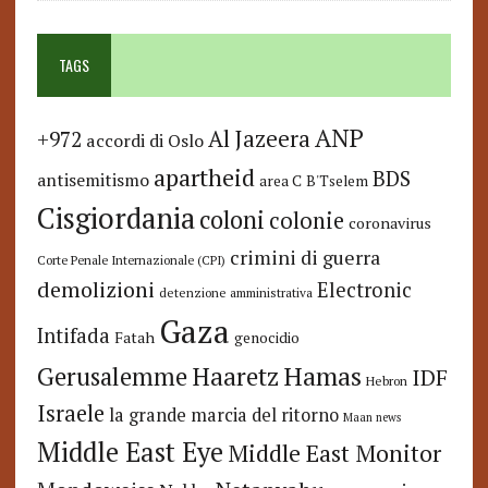
TAGS
ANP
Al Jazeera
+972
accordi di Oslo
apartheid
BDS
antisemitismo
area C
B'Tselem
Cisgiordania
coloni
colonie
coronavirus
crimini di guerra
Corte Penale Internazionale (CPI)
demolizioni
Electronic
detenzione amministrativa
Gaza
Intifada
Fatah
genocidio
Hamas
Haaretz
Gerusalemme
IDF
Hebron
Israele
la grande marcia del ritorno
Maan news
Middle East Eye
Middle East Monitor