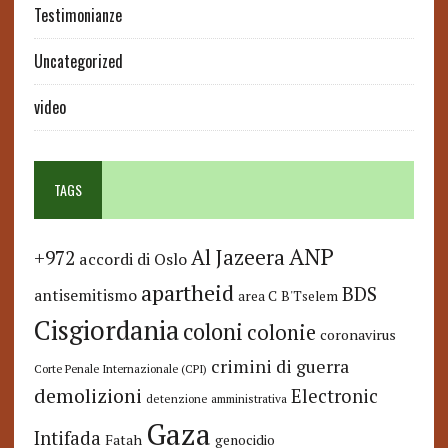
Testimonianze
Uncategorized
video
TAGS
ANP
Al Jazeera
+972
accordi di Oslo
apartheid
BDS
antisemitismo
area C
B'Tselem
Cisgiordania
coloni
colonie
coronavirus
crimini di guerra
Corte Penale Internazionale (CPI)
demolizioni
Electronic
detenzione amministrativa
Gaza
Intifada
Fatah
genocidio