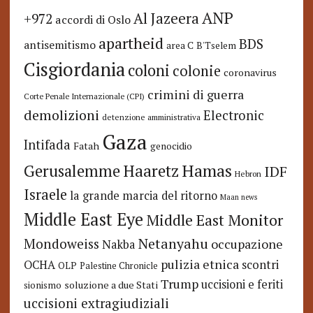
ANP
Al Jazeera
+972
accordi di Oslo
apartheid
BDS
antisemitismo
area C
B'Tselem
Cisgiordania
coloni
colonie
coronavirus
crimini di guerra
Corte Penale Internazionale (CPI)
demolizioni
Electronic
detenzione amministrativa
Gaza
Intifada
Fatah
genocidio
Hamas
Haaretz
Gerusalemme
IDF
Hebron
Israele
la grande marcia del ritorno
Maan news
Middle East Eye
Middle East Monitor
Netanyahu
Mondoweiss
occupazione
Nakba
pulizia etnica
OCHA
scontri
OLP
Palestine Chronicle
Trump
uccisioni e feriti
soluzione a due Stati
sionismo
uccisioni extragiudiziali