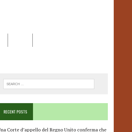
EO
DOSSIER
LINK
ANCESCA ALBANESE*
RECENT POSTS
na Corte d’appello del Regno Unito conferma che