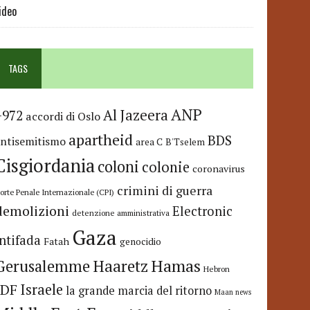
ideo
TAGS
ANP
Al Jazeera
+972
accordi di Oslo
apartheid
BDS
antisemitismo
area C
B'Tselem
Cisgiordania
coloni
colonie
coronavirus
crimini di guerra
orte Penale Internazionale (CPI)
demolizioni
Electronic
detenzione amministrativa
Gaza
Intifada
Fatah
genocidio
Hamas
Haaretz
Gerusalemme
Hebron
IDF
Israele
la grande marcia del ritorno
Maan news