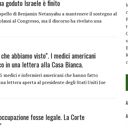
ha goduto Israele è finito
l
c
ppello di Benjamin Netanyahu a mantenere il sostegno al
P
lausi al Congresso, ma il discorso ha rivelato una
t
C
E
 che abbiamo visto”. I medici americani
K
c
co in una lettera alla Casa Bianca.
 medici e infermieri americani che hanno fatto
na lettera aperta al presidente degli Stati Uniti Joe
A
’occupazione fosse legale. La Corte
A
”