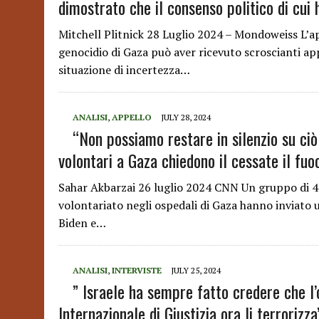
dimostrato che il consenso politico di cui 
Mitchell Plitnick 28 Luglio 2024 – Mondoweiss L’a
genocidio di Gaza può aver ricevuto scroscianti app
situazione di incertezza…
ANALISI
,
APPELLO
JULY 28, 2024
“Non possiamo restare in silenzio su ciò
volontari a Gaza chiedono il cessate il fuo
Sahar Akbarzai 26 luglio 2024 CNN Un gruppo di 45
volontariato negli ospedali di Gaza hanno inviato u
Biden e…
ANALISI
,
INTERVISTE
JULY 25, 2024
” Israele ha sempre fatto credere che l
Internazionale di Giustizia ora li terrorizza