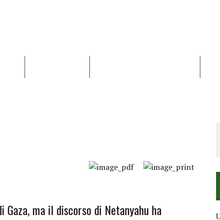
NALISI
RAPPORTI OCHA
RECENSIONI DI LIBRI E ARTICOLI
VID
RRA DIFFICILE
DEI DIRITTI UMANI NEI TERRITORI PALESTINESI OCCUPATI DAL 1967, FR
di Gaza, ma il discorso di Netanyahu ha
U