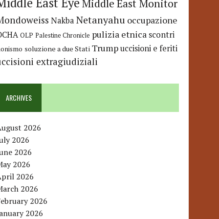
Middle East Eye
Middle East Monitor
Netanyahu
Mondoweiss
occupazione
Nakba
pulizia etnica
OCHA
scontri
OLP
Palestine Chronicle
Trump
uccisioni e feriti
soluzione a due Stati
ionismo
uccisioni extragiudiziali
ARCHIVES
August 2026
uly 2026
June 2026
May 2026
pril 2026
March 2026
February 2026
January 2026