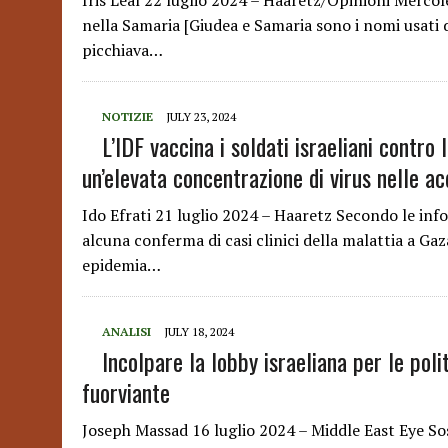
Iris Leal 22 luglio 2024 – Haaretz/Opinioni Merco
nella Samaria [Giudea e Samaria sono i nomi usati da
picchiava…
NOTIZIE
JULY 23, 2024
L’IDF vaccina i soldati israeliani contro
un’elevata concentrazione di virus nelle ac
Ido Efrati 21 luglio 2024 – Haaretz Secondo le info
alcuna conferma di casi clinici della malattia a Ga
epidemia…
ANALISI
JULY 18, 2024
Incolpare la lobby israeliana per le pol
fuorviante
Joseph Massad 16 luglio 2024 – Middle East Eye Sost