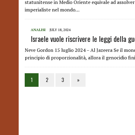
statunitense in Medio Oriente equivale ad assolvere 
imperialiste nel mondo…
ANALISI
JULY 18, 2024
Israele vuole riscrivere le leggi della g
Neve Gordon 15 luglio 2024 – Al Jazeera Se il mondo
principio di proporzionalità, allora il genocidio fin
Posts
1
2
3
»
pagination