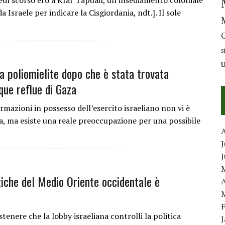
ledì scorso ero a Kfar Tapuah, un insediamento coloniale
 Israele per indicare la Cisgiordania, ndt.]. Il sole
s
 la poliomielite dopo che è stata trovata
que reflue di Gaza
rmazioni in possesso dell’esercito israeliano non vi è
za, ma esiste una reale preoccupazione per una possibile
J
itiche del Medio Oriente occidentale è
A
enere che la lobby israeliana controlli la politica