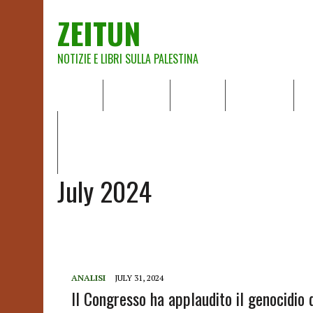
ZEITUN
NOTIZIE E LIBRI SULLA PALESTINA
HOME
CHI SIAMO
NOTIZIE
EDITORIALI
A
IL POTERE DELLA MUSICA – FIGLI DELLE PIETRE IN UNA TE
RAPPORTO DELLA RELATRICE SPECIALE SULLA SITUAZIONE 
July 2024
ANALISI
JULY 31, 2024
Il Congresso ha applaudito il genocidio 