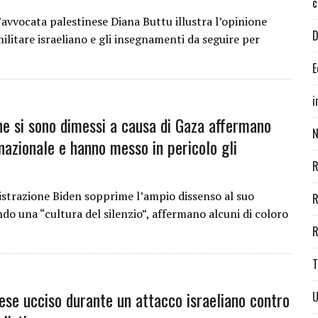
c
avvocata palestinese Diana Buttu illustra l’opinione
D
ilitare israeliano e gli insegnamenti da seguire per
E
i
he si sono dimessi a causa di Gaza affermano
N
rnazionale e hanno messo in pericolo gli
R
strazione Biden sopprime l’ampio dissenso al suo
R
do una “cultura del silenzio”, affermano alcuni di coloro
R
T
nese ucciso durante un attacco israeliano contro
U