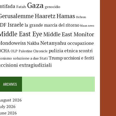
Gaza
Intifada
Fatah
genocidio
Hamas
Haaretz
Gerusalemme
Hebron
IDF
Israele
la grande marcia del ritorno
Maan news
Middle East Eye
Middle East Monitor
Netanyahu
Mondoweiss
occupazione
Nakba
pulizia etnica
OCHA
scontri
OLP
Palestine Chronicle
Trump
uccisioni e feriti
soluzione a due Stati
ionismo
uccisioni extragiudiziali
ARCHIVES
August 2026
uly 2026
June 2026