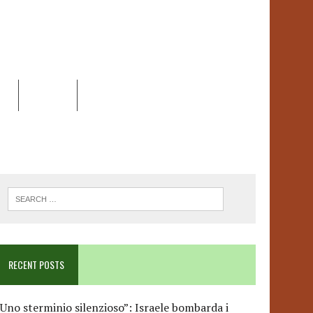
EO
DOSSIER
LINK
ANCESCA ALBANESE*
RECENT POSTS
Uno sterminio silenzioso”: Israele bombarda i