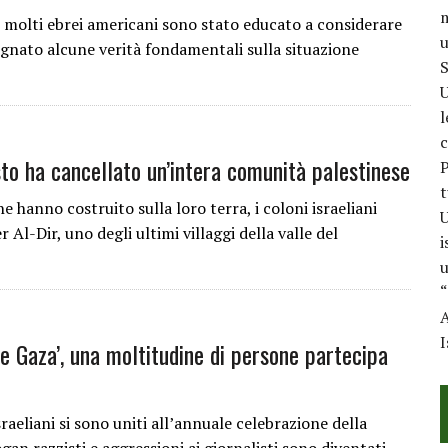
m
olti ebrei americani sono stato educato a considerare
u
nsegnato alcune verità fondamentali sulla situazione
S
U
l
c
to ha cancellato un’intera comunità palestinese
P
t
anno costruito sulla loro terra, i coloni israeliani
U
Al-Dir, uno degli ultimi villaggi della valle del
i
u
“
A
I
re Gaza’, una moltitudine di persone partecipa
aeliani si sono uniti all’annuale celebrazione della