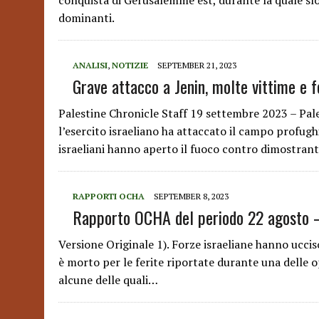
conquista di Gerusalemme est, durante la quale slog
dominanti.
ANALISI
,
NOTIZIE
SEPTEMBER 21, 2023
Grave attacco a Jenin, molte vittime e fe
Palestine Chronicle Staff 19 settembre 2023 – Pa
l’esercito israeliano ha attaccato il campo profugh
israeliani hanno aperto il fuoco contro dimostran
RAPPORTI OCHA
SEPTEMBER 8, 2023
Rapporto OCHA del periodo 22 agosto 
Versione Originale 1). Forze israeliane hanno uccis
è morto per le ferite riportate durante una delle o
alcune delle quali…