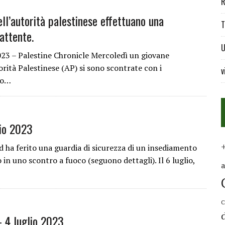
R
ell’autorità palestinese effettuano una
T
attente.
U
023 – Palestine Chronicle Mercoledì un giovane
orità Palestinese (AP) si sono scontrate con i
v
po…
io 2023
ed ha ferito una guardia di sicurezza di un insediamento
 in uno scontro a fuoco (seguono dettagli). Il 6 luglio,
C
 4 luglio 2023