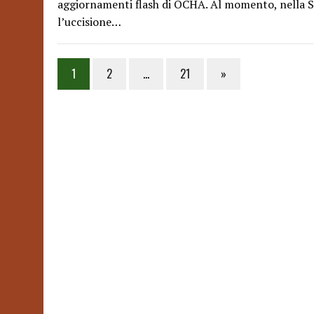
aggiornamenti flash di OCHA. Al momento, nella St
l’uccisione…
Posts
1
2
…
21
»
pagination