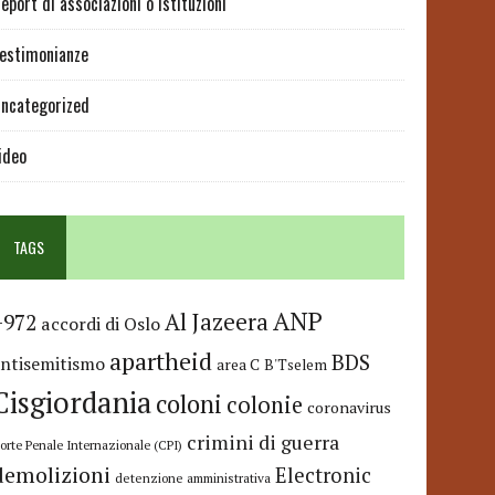
eport di associazioni o istituzioni
estimonianze
ncategorized
ideo
TAGS
ANP
Al Jazeera
+972
accordi di Oslo
apartheid
BDS
antisemitismo
area C
B'Tselem
Cisgiordania
coloni
colonie
coronavirus
crimini di guerra
orte Penale Internazionale (CPI)
demolizioni
Electronic
detenzione amministrativa