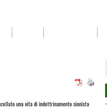
NALISI
RAPPORTI OCHA
RECENSIONI DI LIBRI E ARTICOLI
VID
RRA DIFFICILE
DEI DIRITTI UMANI NEI TERRITORI PALESTINESI OCCUPATI DAL 1967, FR
cellato una vita di indottrinamento sionista
“