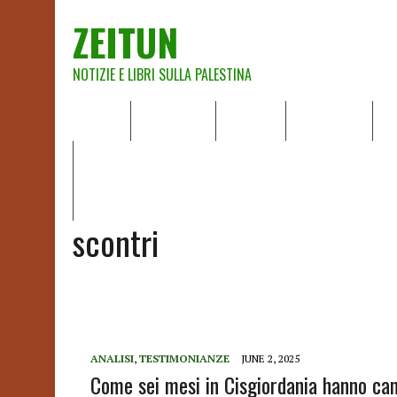
ZEITUN
NOTIZIE E LIBRI SULLA PALESTINA
HOME
CHI SIAMO
NOTIZIE
EDITORIALI
A
IL POTERE DELLA MUSICA – FIGLI DELLE PIETRE IN UNA TE
RAPPORTO DELLA RELATRICE SPECIALE SULLA SITUAZIONE 
scontri
ANALISI
,
TESTIMONIANZE
JUNE 2, 2025
Come sei mesi in Cisgiordania hanno can