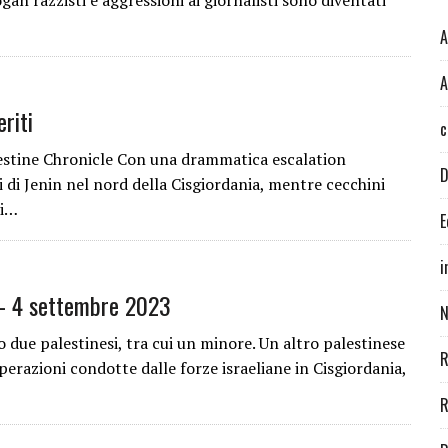
an razzisti e aggressioni ai giornalisti sono diventati
A
A
riti
c
lestine Chronicle Con una drammatica escalation
D
i di Jenin nel nord della Cisgiordania, mentre cecchini
ti…
E
i
– 4 settembre 2023
N
o due palestinesi, tra cui un minore. Un altro palestinese
R
perazioni condotte dalle forze israeliane in Cisgiordania,
R