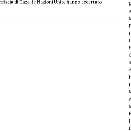
riscia di Gaza, le Nazioni Unite hanno accertato
A
J
A