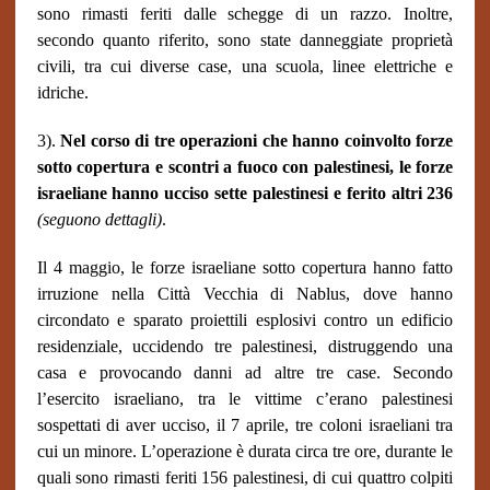
sono rimasti feriti dalle schegge di un razzo. Inoltre,
secondo quanto riferito, sono state danneggiate proprietà
civili, tra cui diverse case, una scuola, linee elettriche e
idriche.
3).
Nel corso di tre operazioni che hanno coinvolto forze
sotto copertura e scontri a fuoco con palestinesi, le forze
israeliane hanno ucciso sette palestinesi e ferito altri 236
(seguono dettagli)
.
Il 4 maggio, le forze israeliane sotto copertura hanno fatto
irruzione nella Città Vecchia di Nablus, dove hanno
circondato e sparato proiettili esplosivi contro un edificio
residenziale, uccidendo tre palestinesi, distruggendo una
casa e provocando danni ad altre tre case. Secondo
l’esercito israeliano, tra le vittime c’erano palestinesi
sospettati di aver ucciso, il 7 aprile, tre coloni israeliani tra
cui un minore. L’operazione è durata circa tre ore, durante le
quali sono rimasti feriti 156 palestinesi, di cui quattro colpiti