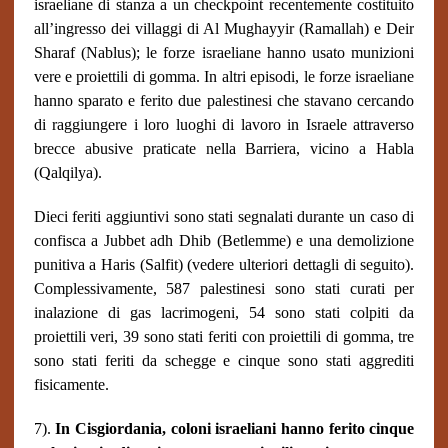
israeliane di stanza a un checkpoint recentemente costituito
all’ingresso dei villaggi di Al Mughayyir (Ramallah) e Deir
Sharaf (Nablus); le forze israeliane hanno usato munizioni
vere e proiettili di gomma. In altri episodi, le forze israeliane
hanno sparato e ferito due palestinesi che stavano cercando
di raggiungere i loro luoghi di lavoro in Israele attraverso
brecce abusive praticate nella Barriera, vicino a Habla
(Qalqilya).
Dieci feriti aggiuntivi sono stati segnalati durante un caso di
confisca a Jubbet adh Dhib (Betlemme) e una demolizione
punitiva a Haris (Salfit) (vedere ulteriori dettagli di seguito).
Complessivamente, 587 palestinesi sono stati curati per
inalazione di gas lacrimogeni, 54 sono stati colpiti da
proiettili veri, 39 sono stati feriti con proiettili di gomma, tre
sono stati feriti da schegge e cinque sono stati aggrediti
fisicamente.
7).
In Cisgiordania, coloni israeliani hanno ferito cinque