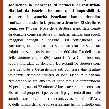
adducendo la mancanza di permessi di costruzione
rilasciati da Israele, che sono quasi impossibili da
ottenere, le autorità israeliane hanno demolito,
confiscato o costretto le persone a demolire 42 strutture,
comprese 17 case
. Nove delle strutture erano state fornite
da donatori come assistenza umanitaria, inclusa una scuola
(maggiori dettagli di seguito). Di conseguenza, 50
palestinesi, tra cui 23 minori, sono stati sfollati e sono stati
colpiti i mezzi di sussistenza di oltre 600 altri. Più della metà
delle strutture colpite (26) erano in Area C, inclusa una
scuola finanziata da donatori. Le restanti 16 strutture sono
state demolite a Gerusalemme est, comprese due strutture
residenziali demolite nell’area di Wadi Qaddum, a Silwan,
provocando lo sfollamento di sette famiglie comprendenti
39 persone, tra cui 22 minori. Altre sette strutture sono state
distrutte dai proprietari per evitare il pagamento di multe alle
autorità israeliane. Inoltre (non conteggiata sopra), nell’Area
A della Cisgiordania, le forze israeliane hanno distrutto una