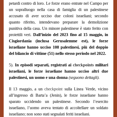
petardi contro di loro. Le forze erano entrate nel Campo per
un sopralluogo nella casa di famiglia di un palestinese
accusato di aver ucciso due coloni israeliani; secondo
quanto riferito, intendevano preparare la demolizione
punitiva della casa. Un minore palestinese è stato ferito con
proiettili veri.
Dall’inizio del 2023 fino al 15 maggio, in
Cisgiordania (inclusa Gerusalemme est), le forze
israeliane hanno ucciso 108 palestinesi, più del doppio
del bilancio di vittime (51) nello stesso periodo nel 2022.
5).
In episodi separati, registrati ai
checkpoints
militari
israeliani, le forze israeliane hanno ucciso altri due
palestinesi, un uomo e una donna
(seguono dettagli).
Il 13 maggio, a un
checkpoint
sulla Linea Verde, vicino
all’ingresso di Barta’a (Jenin), le forze israeliane hanno
sparato uccidendo un palestinese. Secondo l’esercito
israeliano, l’uomo aveva tentato di accoltellare un soldato
israeliano; non sono stati segnalati feriti israeliani.