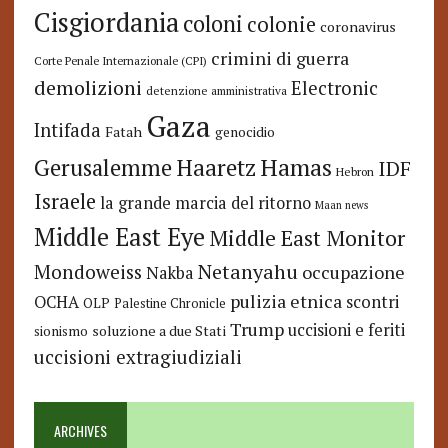
Cisgiordania
coloni
colonie
coronavirus
crimini di guerra
Corte Penale Internazionale (CPI)
demolizioni
Electronic
detenzione amministrativa
Gaza
Intifada
Fatah
genocidio
Hamas
Haaretz
Gerusalemme
IDF
Hebron
Israele
la grande marcia del ritorno
Maan news
Middle East Eye
Middle East Monitor
Netanyahu
Mondoweiss
occupazione
Nakba
pulizia etnica
OCHA
scontri
OLP
Palestine Chronicle
Trump
uccisioni e feriti
soluzione a due Stati
sionismo
uccisioni extragiudiziali
ARCHIVES