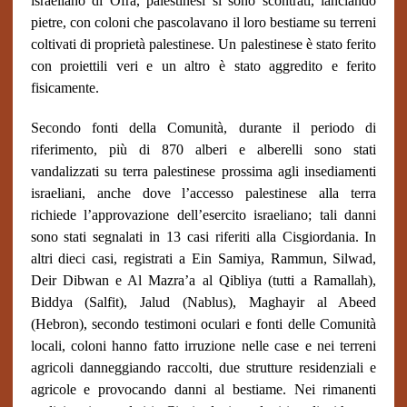
israeliano di Ofra, palestinesi si sono scontrati, lanciando
pietre, con coloni che pascolavano il loro bestiame su terreni
coltivati di proprietà palestinese. Un palestinese è stato ferito
con proiettili veri e un altro è stato aggredito e ferito
fisicamente.
Secondo fonti della Comunità, durante il periodo di
riferimento, più di 870 alberi e alberelli sono stati
vandalizzati su terra palestinese prossima agli insediamenti
israeliani, anche dove l’accesso palestinese alla terra
richiede l’approvazione dell’esercito israeliano; tali danni
sono stati segnalati in 13 casi riferiti alla Cisgiordania. In
altri dieci casi, registrati a Ein Samiya, Rammun, Silwad,
Deir Dibwan e Al Mazra’a al Qibliya (tutti a Ramallah),
Biddya (Salfit), Jalud (Nablus), Maghayir al Abeed
(Hebron), secondo testimoni oculari e fonti delle Comunità
locali, coloni hanno fatto irruzione nelle case e nei terreni
agricoli danneggiando raccolti, due strutture residenziali e
agricole e provocando danni al bestiame. Nei rimanenti