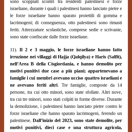
sono scoppiati scontri tra residenti palestinesi e forze
israeliane, durante i quali i palestinesi hanno lanciato pietre e
le forze israeliane hanno sparato proiettili di gomma e
lacrimogeni; di conseguenza, otto palestinesi sono rimasti
feriti. Attrezzature scolastiche, comprese sedie e scrivanie,
sono state confiscate dalle forze israeliane.
11).
Il 2 e 3 maggio, le forze israeliane hanno fatto
irruzione nei villaggi di Hajja (Qalqilya) e Haris (Salfit),
nell’Area B della Cisgiordania, e hanno demolito per
motivi punitivi due case a più piani; appartenevano a
famiglie i cui membri avevano ucciso quattro israeliani e
ne avevano feriti altri
. Tre famiglie, composte da 14
persone, tra cui otto minori, sono state sfollate. Altri nove,
tra cui tre minori, sono stati colpiti in forme diverse. Durante
la demolizione, i palestinesi hanno lanciato pietre contro le
forze israeliane che hanno sparato lacrimogeni, ferendo un
palestinese.
Dall’inizio del 2023, sono state demolite, per
motivi punitivi, dieci case e una struttura agricola,