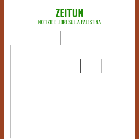
ZEITUN
NOTIZIE E LIBRI SULLA PALESTINA
HOME
CHI SIAMO
NOTIZIE
EDITORIALI
ANALISI
RAPPORTI OCHA
RECENSIONI DI LIBRI E ARTICOLI
VIDEO
DOSSIER
LINK
IL POTERE DELLA MUSICA – FIGLI DELLE PIETRE IN UNA
TERRA DIFFICILE
RAPPORTO DELLA RELATRICE SPECIALE SULLA
SITUAZIONE DEI DIRITTI UMANI NEI TERRITORI
PALESTINESI OCCUPATI DAL 1967, FRANCESCA ALBANESE*