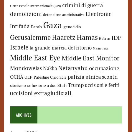
crimini di guerra
Corte Penale Internazionale (CPI)
demolizioni
Electronic
detenzione amministrativa
Gaza
Intifada
Fatah
genocidio
Hamas
Haaretz
Gerusalemme
IDF
Hebron
Israele
la grande marcia del ritorno
Maan news
Middle East Eye
Middle East Monitor
Netanyahu
Mondoweiss
occupazione
Nakba
pulizia etnica
OCHA
scontri
OLP
Palestine Chronicle
Trump
uccisioni e feriti
soluzione a due Stati
sionismo
uccisioni extragiudiziali
ARCHIVES