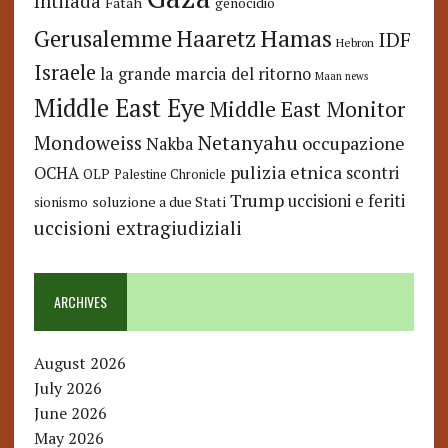
Intifada
Fatah
genocidio
Hamas
Haaretz
Gerusalemme
IDF
Hebron
Israele
la grande marcia del ritorno
Maan news
Middle East Eye
Middle East Monitor
Netanyahu
Mondoweiss
occupazione
Nakba
pulizia etnica
OCHA
scontri
OLP
Palestine Chronicle
Trump
uccisioni e feriti
soluzione a due Stati
sionismo
uccisioni extragiudiziali
ARCHIVES
August 2026
July 2026
June 2026
May 2026