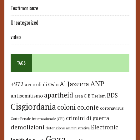
Testimonianze
Uncategorized
video
TAGS
ANP
Al Jazeera
+972
accordi di Oslo
apartheid
BDS
antisemitismo
area C
B'Tselem
Cisgiordania
coloni
colonie
coronavirus
crimini di guerra
Corte Penale Internazionale (CPI)
demolizioni
Electronic
detenzione amministrativa
Gaza