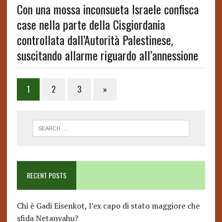
Con una mossa inconsueta Israele confisca
case nella parte della Cisgiordania
controllata dall’Autorità Palestinese,
suscitando allarme riguardo all’annessione
Posts
1
2
3
»
pagination
RECENT POSTS
Chi è Gadi Eisenkot, l’ex capo di stato maggiore che
sfida Netanyahu?