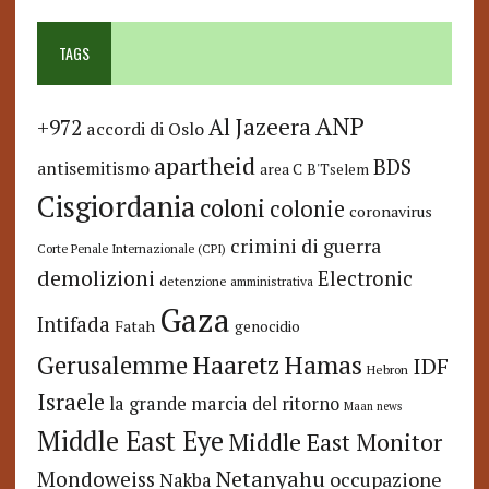
TAGS
ANP
Al Jazeera
+972
accordi di Oslo
apartheid
BDS
antisemitismo
area C
B'Tselem
Cisgiordania
coloni
colonie
coronavirus
crimini di guerra
Corte Penale Internazionale (CPI)
demolizioni
Electronic
detenzione amministrativa
Gaza
Intifada
Fatah
genocidio
Hamas
Haaretz
Gerusalemme
IDF
Hebron
Israele
la grande marcia del ritorno
Maan news
Middle East Eye
Middle East Monitor
Netanyahu
Mondoweiss
occupazione
Nakba