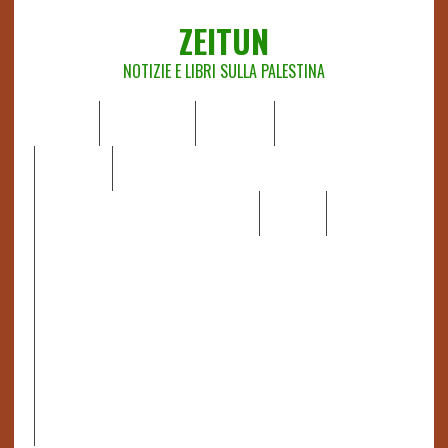
ZEITUN
NOTIZIE E LIBRI SULLA PALESTINA
HOME
CHI SIAMO
NOTIZIE
EDITORIALI
ANALISI
RAPPORTI OCHA
RECENSIONI DI LIBRI E ARTICOLI
VIDEO
DOSSIER
LINK
IL POTERE DELLA MUSICA – FIGLI DELLE PIETRE IN UNA
TERRA DIFFICILE
RAPPORTO DELLA RELATRICE SPECIALE SULLA
SITUAZIONE DEI DIRITTI UMANI NEI TERRITORI
PALESTINESI OCCUPATI DAL 1967, FRANCESCA ALBANESE*