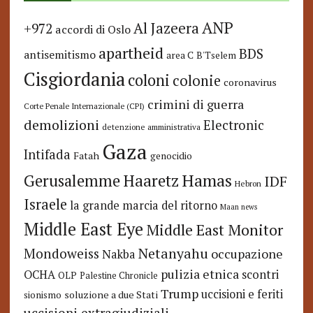
ANP
Al Jazeera
+972
accordi di Oslo
apartheid
BDS
antisemitismo
area C
B'Tselem
Cisgiordania
coloni
colonie
coronavirus
crimini di guerra
Corte Penale Internazionale (CPI)
demolizioni
Electronic
detenzione amministrativa
Gaza
Intifada
Fatah
genocidio
Hamas
Haaretz
Gerusalemme
IDF
Hebron
Israele
la grande marcia del ritorno
Maan news
Middle East Eye
Middle East Monitor
Netanyahu
Mondoweiss
occupazione
Nakba
pulizia etnica
OCHA
scontri
OLP
Palestine Chronicle
Trump
uccisioni e feriti
soluzione a due Stati
sionismo