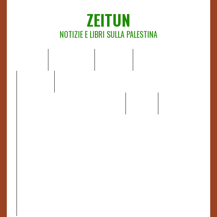
ZEITUN
NOTIZIE E LIBRI SULLA PALESTINA
HOME
CHI SIAMO
NOTIZIE
EDITORIALI
ANALISI
RAPPORTI OCHA
RECENSIONI DI LIBRI E ARTICOLI
VIDEO
DOSSIER
LINK
IL POTERE DELLA MUSICA – FIGLI DELLE PIETRE IN UNA
TERRA DIFFICILE
RAPPORTO DELLA RELATRICE SPECIALE SULLA
SITUAZIONE DEI DIRITTI UMANI NEI TERRITORI
PALESTINESI OCCUPATI DAL 1967, FRANCESCA ALBANESE*