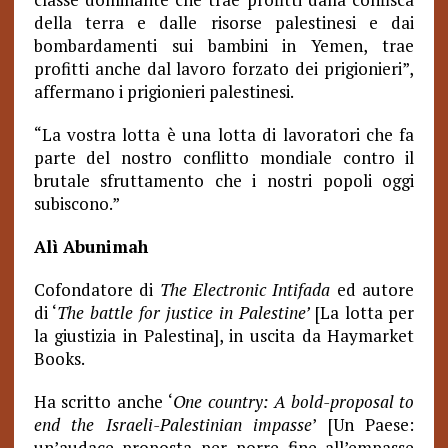
della terra e dalle risorse palestinesi e dai
bombardamenti sui bambini in Yemen, trae
profitti anche dal lavoro forzato dei prigionieri”,
affermano i prigionieri palestinesi.
“La vostra lotta è una lotta di lavoratori che fa
parte del nostro conflitto mondiale contro il
brutale sfruttamento che i nostri popoli oggi
subiscono.”
Alì Abunimah
Cofondatore di
The Electronic Intifada
ed autore
di ‘
The battle for justice in Palestine’
[La lotta per
la giustizia in Palestina], in uscita da Haymarket
Books.
Ha scritto anche ‘
One country: A bold-proposal to
end the Israeli-Palestinian
impasse
’ [Un Paese:
un’audace proposta per porre fine all’empasse