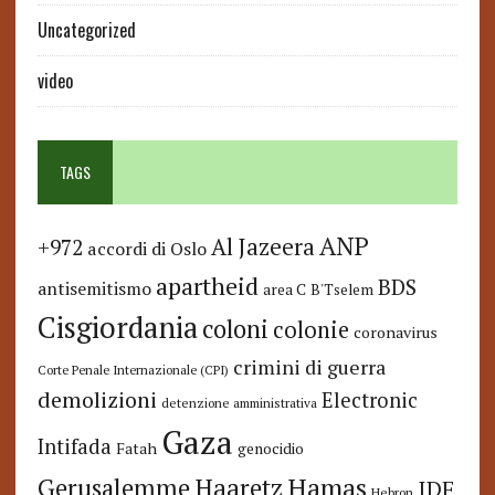
Uncategorized
video
TAGS
ANP
Al Jazeera
+972
accordi di Oslo
apartheid
BDS
antisemitismo
area C
B'Tselem
Cisgiordania
coloni
colonie
coronavirus
crimini di guerra
Corte Penale Internazionale (CPI)
demolizioni
Electronic
detenzione amministrativa
Gaza
Intifada
Fatah
genocidio
Hamas
Haaretz
Gerusalemme
IDF
Hebron