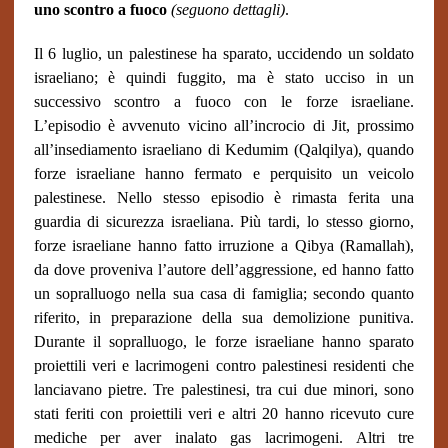
uno scontro a fuoco
(seguono dettagli)
.
Il 6 luglio, un palestinese ha sparato, uccidendo un soldato
israeliano; è quindi fuggito, ma è stato ucciso in un
successivo scontro a fuoco con le forze israeliane.
L’episodio è avvenuto vicino all’incrocio di Jit, prossimo
all’insediamento israeliano di Kedumim (Qalqilya), quando
forze israeliane hanno fermato e perquisito un veicolo
palestinese. Nello stesso episodio è rimasta ferita una
guardia di sicurezza israeliana. Più tardi, lo stesso giorno,
forze israeliane hanno fatto irruzione a Qibya (Ramallah),
da dove proveniva l’autore dell’aggressione, ed hanno fatto
un sopralluogo nella sua casa di famiglia; secondo quanto
riferito, in preparazione della sua demolizione punitiva.
Durante il sopralluogo, le forze israeliane hanno sparato
proiettili veri e lacrimogeni contro palestinesi residenti che
lanciavano pietre. Tre palestinesi, tra cui due minori, sono
stati feriti con proiettili veri e altri 20 hanno ricevuto cure
mediche per aver inalato gas lacrimogeni. Altri tre