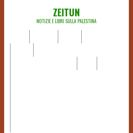
ZEITUN
NOTIZIE E LIBRI SULLA PALESTINA
HOME
CHI SIAMO
NOTIZIE
EDITORIALI
ANALISI
RAPPORTI OCHA
RECENSIONI DI LIBRI E ARTICOLI
VIDEO
DOSSIER
LINK
IL POTERE DELLA MUSICA – FIGLI DELLE PIETRE IN UNA
TERRA DIFFICILE
RAPPORTO DELLA RELATRICE SPECIALE SULLA
SITUAZIONE DEI DIRITTI UMANI NEI TERRITORI
PALESTINESI OCCUPATI DAL 1967, FRANCESCA ALBANESE*