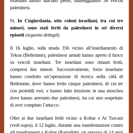
israeliani hanno lanciato pietre, danneggiando 38 veicoli
palestinesi.
9).
In Cisgiordania, otto coloni israeliani, tra cui tre
minori, sono stati feriti da palestinesi in sei diversi
episodi
(seguono dettagli).
Il 16 luglio, sulla strada 356 vicino all’insediamento di
Tekoa (Betlemme), palestinesi armati hanno aperto il fuoco
su veicoli israeliani. Tre israeliani sono rimasti feriti,
compresi due minori. Successivamente, forze israeliane
hanno condotto un’operazione di ricerca nella città di
Betlemme, dove hanno ferito cinque palestinesi, di cui tre
con proiettili veri, e hanno fatto irruzione in una moschea
dove hanno arrestato due palestinesi, tra cui uno sospettato
di aver compiuto l’attacco.
Oltre ai due israeliani feriti vicino a Kobar e At Tuwani
(vedi sopra), il 12 luglio, durante una manifestazione contro
gli insediamenti a Kobar (Ramallah), un ragazzo di 14 anni