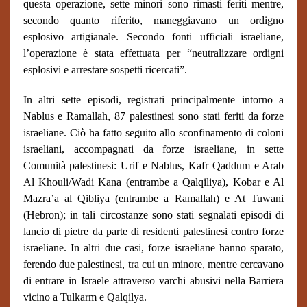
questa operazione, sette minori sono rimasti feriti mentre,
secondo quanto riferito, maneggiavano un ordigno
esplosivo artigianale. Secondo fonti ufficiali israeliane,
l’operazione è stata effettuata per “neutralizzare ordigni
esplosivi e arrestare sospetti ricercati”.
In altri sette episodi, registrati principalmente intorno a
Nablus e Ramallah, 87 palestinesi sono stati feriti da forze
israeliane. Ciò ha fatto seguito allo sconfinamento di coloni
israeliani, accompagnati da forze israeliane, in sette
Comunità palestinesi: Urif e Nablus, Kafr Qaddum e Arab
Al Khouli/Wadi Kana (entrambe a Qalqiliya), Kobar e Al
Mazra’a al Qibliya (entrambe a Ramallah) e At Tuwani
(Hebron); in tali circostanze sono stati segnalati episodi di
lancio di pietre da parte di residenti palestinesi contro forze
israeliane. In altri due casi, forze israeliane hanno sparato,
ferendo due palestinesi, tra cui un minore, mentre cercavano
di entrare in Israele attraverso varchi abusivi nella Barriera
vicino a Tulkarm e Qalqilya.