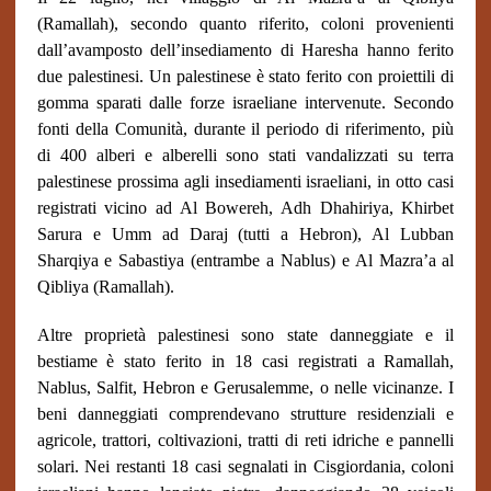
(Ramallah), secondo quanto riferito, coloni provenienti
dall’avamposto dell’insediamento di Haresha hanno ferito
due palestinesi. Un palestinese è stato ferito con proiettili di
gomma sparati dalle forze israeliane intervenute. Secondo
fonti della Comunità, durante il periodo di riferimento, più
di 400 alberi e alberelli sono stati vandalizzati su terra
palestinese prossima agli insediamenti israeliani, in otto casi
registrati vicino ad Al Bowereh, Adh Dhahiriya, Khirbet
Sarura e Umm ad Daraj (tutti a Hebron), Al Lubban
Sharqiya e Sabastiya (entrambe a Nablus) e Al Mazra’a al
Qibliya (Ramallah).
Altre proprietà palestinesi sono state danneggiate e il
bestiame è stato ferito in 18 casi registrati a Ramallah,
Nablus, Salfit, Hebron e Gerusalemme, o nelle vicinanze. I
beni danneggiati comprendevano strutture residenziali e
agricole, trattori, coltivazioni, tratti di reti idriche e pannelli
solari. Nei restanti 18 casi segnalati in Cisgiordania, coloni