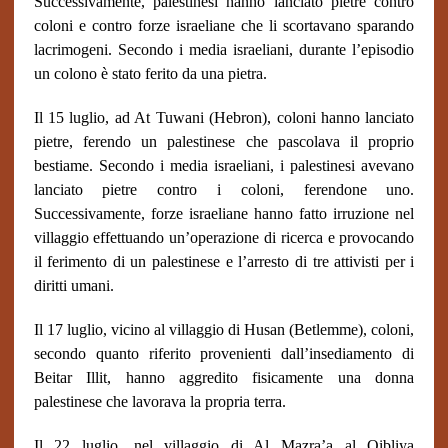
Successivamente, palestinesi hanno lanciato pietre contro
coloni e contro forze israeliane che li scortavano sparando
lacrimogeni. Secondo i media israeliani, durante l’episodio
un colono è stato ferito da una pietra.
Il 15 luglio, ad At Tuwani (Hebron), coloni hanno lanciato
pietre, ferendo un palestinese che pascolava il proprio
bestiame. Secondo i media israeliani, i palestinesi avevano
lanciato pietre contro i coloni, ferendone uno.
Successivamente, forze israeliane hanno fatto irruzione nel
villaggio effettuando un’operazione di ricerca e provocando
il ferimento di un palestinese e l’arresto di tre attivisti per i
diritti umani.
Il 17 luglio, vicino al villaggio di Husan (Betlemme), coloni,
secondo quanto riferito provenienti dall’insediamento di
Beitar Illit, hanno aggredito fisicamente una donna
palestinese che lavorava la propria terra.
Il 22 luglio, nel villaggio di Al Mazra’a al Qibliya