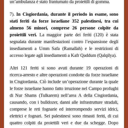
un’ambulanza è stato frantumato da proiettili di gomma.
7).
In Cisgiordania, durante il periodo in esame, sono
stati feriti da forze israeliane 352 palestinesi, tra cui
almeno 56 minori, comprese 26 persone colpite da
proiettili veri.
La maggior parte dei feriti (120) è stata
segnalata durante manifestazioni contro l’espansione degli
insediamenti a Umm Safa (Ramallah) e le restrizioni di
accesso legate agli insediamenti a Kafr Qaddum (Qalqilya).
Altri 121 feriti si sono avuti durante 19 operazioni di
ricerca-arresto e altre operazioni condotte da forze israeliane
in Cisgiordania. Ciò include un’operazione durante la quale
le forze israeliane hanno fatto irruzione nel Campo profughi
di Nur Shams (Tulkarem) nell’area A della Cisgiordania,
causando, con i bulldozer, danni alle infrastrutture stradali,
comprese le reti fognarie ed interrompendo servizi idrici,
elettrici e fognari. Sei palestinesi sono rimasti feriti, di cui
quattro colpiti da proiettili veri e due da schegge. Dopo