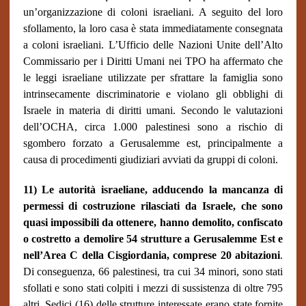
un’organizzazione di coloni israeliani. A seguito del loro
sfollamento, la loro casa è stata immediatamente consegnata
a coloni israeliani. L’Ufficio delle Nazioni Unite dell’Alto
Commissario per i Diritti Umani nei TPO ha affermato che
le leggi israeliane utilizzate per sfrattare la famiglia sono
intrinsecamente discriminatorie e violano gli obblighi di
Israele in materia di diritti umani. Secondo le valutazioni
dell’OCHA, circa 1.000 palestinesi sono a rischio di
sgombero forzato a Gerusalemme est, principalmente a
causa di procedimenti giudiziari avviati da gruppi di coloni.
11) Le autorità israeliane, adducendo la mancanza di
permessi di costruzione rilasciati da Israele, che sono
quasi impossibili da ottenere, hanno demolito, confiscato
o costretto a demolire 54 strutture a Gerusalemme Est e
nell’Area C della Cisgiordania, comprese 20 abitazioni
.
Di conseguenza, 66 palestinesi, tra cui 34 minori, sono stati
sfollati e sono stati colpiti i mezzi di sussistenza di oltre 795
altri. Sedici (16) delle strutture interessate erano state fornite