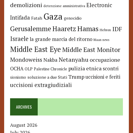
demolizioni
Electronic
detenzione amministrativa
Gaza
Intifada
Fatah
genocidio
Hamas
Haaretz
Gerusalemme
IDF
Hebron
Israele
la grande marcia del ritorno
Maan news
Middle East Eye
Middle East Monitor
Netanyahu
Mondoweiss
occupazione
Nakba
pulizia etnica
OCHA
scontri
OLP
Palestine Chronicle
Trump
uccisioni e feriti
soluzione a due Stati
sionismo
uccisioni extragiudiziali
ARCHIVES
August 2026
July 2026