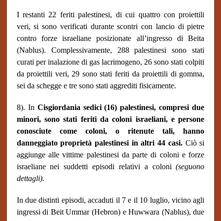
I restanti 22 feriti palestinesi, di cui quattro con proiettili
veri, si sono verificati durante scontri con lancio di pietre
contro forze israeliane posizionate all’ingresso di Beita
(Nablus). Complessivamente, 288 palestinesi sono stati
curati per inalazione di gas lacrimogeno, 26 sono stati colpiti
da proiettili veri, 29 sono stati feriti da proiettili di gomma,
sei da schegge e tre sono stati aggrediti fisicamente.
8). In
Cisgiordania sedici (16) palestinesi, compresi due
minori, sono stati feriti da coloni israeliani, e persone
conosciute come coloni, o ritenute tali, hanno
danneggiato proprietà palestinesi in altri 44 casi.
Ciò si
aggiunge alle vittime palestinesi da parte di coloni e forze
israeliane nei suddetti episodi relativi a coloni
(seguono
dettagli).
In due distinti episodi, accaduti il 7 e il 10 luglio, vicino agli
ingressi di Beit Ummar (Hebron) e Huwwara (Nablus), due