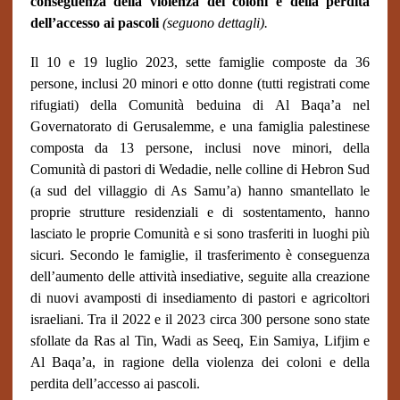
conseguenza della violenza dei coloni e della perdita
dell’accesso ai pascoli
(seguono dettagli).
Il 10 e 19 luglio 2023, sette famiglie composte da 36
persone, inclusi 20 minori e otto donne (tutti registrati come
rifugiati) della Comunità beduina di Al Baqa’a nel
Governatorato di Gerusalemme, e una famiglia palestinese
composta da 13 persone, inclusi nove minori, della
Comunità di pastori di Wedadie, nelle colline di Hebron Sud
(a sud del villaggio di As Samu’a) hanno smantellato le
proprie strutture residenziali e di sostentamento, hanno
lasciato le proprie Comunità e si sono trasferiti in luoghi più
sicuri. Secondo le famiglie, il trasferimento è conseguenza
dell’aumento delle attività insediative, seguite alla creazione
di nuovi avamposti di insediamento di pastori e agricoltori
israeliani. Tra il 2022 e il 2023 circa 300 persone sono state
sfollate da Ras al Tin, Wadi as Seeq, Ein Samiya, Lifjim e
Al Baqa’a, in ragione della violenza dei coloni e della
perdita dell’accesso ai pascoli.