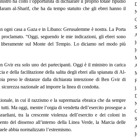
nistro ha colto l’opportunità di dichiarare il proprio totale ripudio
aram al-Sharif, che ha da tempo statuito che gli ebrei hanno il
n ogni casa a Gaza e in Libano: Gerusalemme è nostra. La Porta
proclamato. “Oggi, seguendo le mie indicazioni, gli ebrei sono
J
to liberamente sul Monte del Tempio. Lo diciamo nel modo più
A
Gvir era solo uno dei partecipanti. Oggi è il ministro in carica
a e della facilitazione della salita degli ebrei alla spianata di Al-
a preso le distanze dalla dichiarata intenzione di Ben Gvir di
la sicurezza nazionale ad imporre la linea di condotta.
onale, in cui il razzismo e la supremazia ebraica che da sempre
a tutti. Ma oggi, mentre l’orgia di vendetta dell’esercito prosegue a
aeliani, tra la crescente violenza dell’esercito e dei coloni in
nto del dissenso all’interno della Linea Verde, la Marcia delle
raele abbia normalizzato l’estremismo.
J