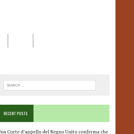
EO
DOSSIER
LINK
ANCESCA ALBANESE*
RECENT POSTS
na Corte d’appello del Regno Unito conferma che