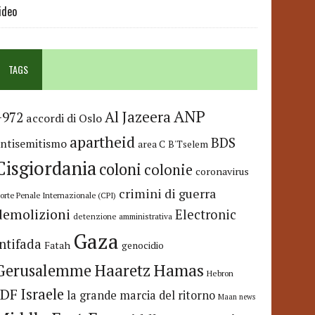
ideo
TAGS
ANP
Al Jazeera
+972
accordi di Oslo
apartheid
BDS
antisemitismo
area C
B'Tselem
Cisgiordania
coloni
colonie
coronavirus
crimini di guerra
orte Penale Internazionale (CPI)
demolizioni
Electronic
detenzione amministrativa
Gaza
Intifada
Fatah
genocidio
Hamas
Haaretz
Gerusalemme
Hebron
IDF
Israele
la grande marcia del ritorno
Maan news