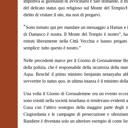
impediva ai giornalisti di avvicinarsi e fare domande, il mi
del delicato status quo religioso sul Monte del Tempio/H
diritto di visitare il sito, ma non di pregarvi.
“
Sono tornato qui per mandare un messaggio a Hamas e i
di Damasco è nostra. Il Monte del Tempio è nostro”, ha 
entrati liberamente nella Città Vecchia e hanno prega
semplice: tutto questo è nostro.”
Nelle precedenti marce per il Giorno di Gerusalemme Ben 
della polizia, che è responsabile della sicurezza della marci
Aqsa. Benché il primo ministro benjamin netanyahu abbi
sovvertire lo status quo, in ultima istanza è il ministro del
Una volta il Giorno di Gerusalemme era un evento eccezi
sono esistiti nella società israeliana si rendevano evidenti 
Gaza con l’attivo sostegno della maggior parte degli isr
Cisgiordania e le campagne di persecuzione e silenziame
Bandiere è diventata solo un ulteriore esempio di come Is