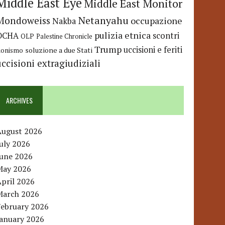
Middle East Eye
Middle East Monitor
Netanyahu
Mondoweiss
occupazione
Nakba
pulizia etnica
OCHA
scontri
OLP
Palestine Chronicle
Trump
uccisioni e feriti
soluzione a due Stati
ionismo
uccisioni extragiudiziali
ARCHIVES
August 2026
uly 2026
June 2026
May 2026
pril 2026
March 2026
February 2026
January 2026