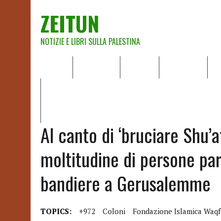
ZEITUN
NOTIZIE E LIBRI SULLA PALESTINA
HOME
CHI SIAMO
NOTIZIE
EDITORIALI
A
IL POTERE DELLA MUSICA – FIGLI DELLE PIETRE IN UNA TE
RAPPORTO DELLA RELATRICE SPECIALE SULLA SITUAZIONE 
Al canto di ‘bruciare Shu’a
moltitudine di persone par
bandiere a Gerusalemme
TOPICS:
+972
Coloni
Fondazione Islamica Waqf