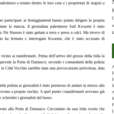
lestinesi a restare dentro le loro case e i proprietari di negozi a
 per partecipare ai festeggiamenti hanno potuto dirigere la propria
s
ntare la marcia. Il giornalista palestinese Saif Kwasmi è stato
tz Nir Hasson è stato gettato a terra e preso a calci. Ma invece di
uito ha fermato e interrogato Kwasmi, che è stato accusato di
 vicino ai manifestanti. Prima dell’arrivo del grosso della folla la
prospicente la Porta di Damasco: secondo i comandanti della polizia
rso la Città Vecchia sarebbe stata una provocazione pericolosa, data
J
ella polizia ai giornalisti è stato permesso di andare in mezzo alla
A
facevano a proprio rischio. A quel punto i manifestanti avevano già
 schernito i giornalisti dal basso.
ivato alla Porta di Damasco. Circondato da una folta scorta che