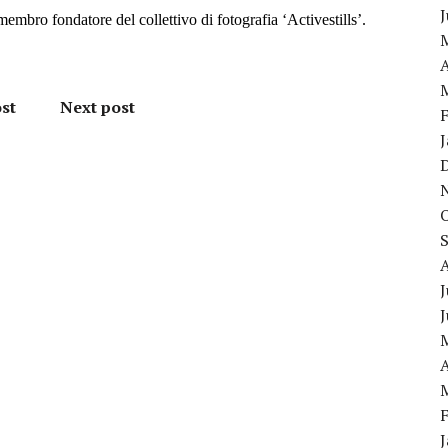
membro fondatore del collettivo di fotografia ‘Activestills’.
A
st
Next post
J
A