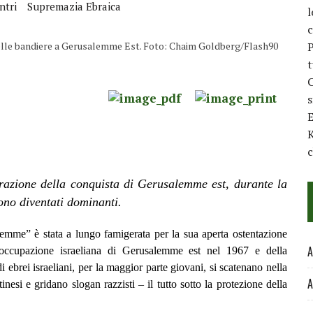
ntri
Supremazia Ebraica
l
c
 delle bandiere a Gerusalemme Est. Foto: Chaim Goldberg/Flash90
P
t
C
E
K
c
ebrazione della conquista di Gerusalemme est, durante la
sono diventati dominanti.
mme” è stata a lungo famigerata per la sua aperta ostentazione
A
’occupazione israeliana di Gerusalemme est nel 1967 e della
di ebrei israeliani, per la maggior parte giovani, si scatenano nella
A
inesi e gridano slogan razzisti – il tutto sotto la protezione della