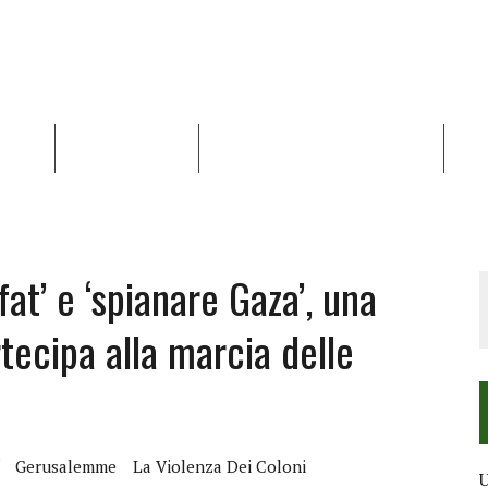
NALISI
RAPPORTI OCHA
RECENSIONI DI LIBRI E ARTICOLI
VID
RRA DIFFICILE
DEI DIRITTI UMANI NEI TERRITORI PALESTINESI OCCUPATI DAL 1967, FR
fat’ e ‘spianare Gaza’, una
tecipa alla marcia delle
Gerusalemme
La Violenza Dei Coloni
U