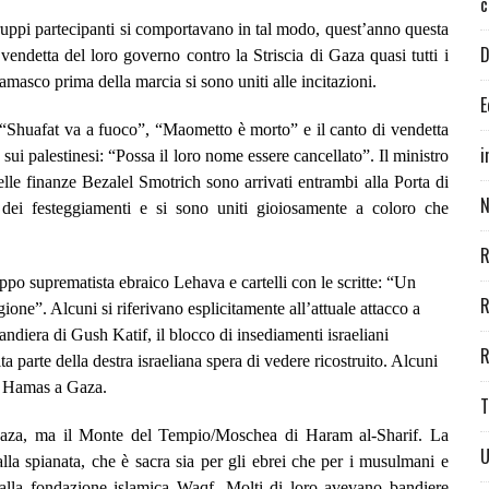
c
 gruppi partecipanti si comportavano in tal modo, quest’anno questa
D
 vendetta del loro governo contro la Striscia di Gaza quasi tutti i
amasco prima della marcia si sono uniti alle incitazioni.
E
, “Shuafat va a fuoco”, “Maometto è morto” e il canto di vendetta
i
ui palestinesi: “Possa il loro nome essere cancellato”. Il ministro
elle finanze Bezalel Smotrich sono arrivati entrambi alla Porta di
N
dei festeggiamenti e si sono uniti gioiosamente a coloro che
R
uppo suprematista ebraico Lehava e cartelli con le scritte: “Un
R
gione”. Alcuni si riferivano esplicitamente all’attuale attacco a
diera di Gush Katif, il blocco di insediamenti israeliani
R
parte della destra israeliana spera di vedere ricostruito. Alcuni
 a Hamas a Gaza.
T
a Gaza, ma il Monte del Tempio/Moschea di Haram al-Sharif. La
U
alla spianata, che è sacra sia per gli ebrei che per i musulmani e
dalla fondazione islamica Waqf. Molti di loro avevano bandiere