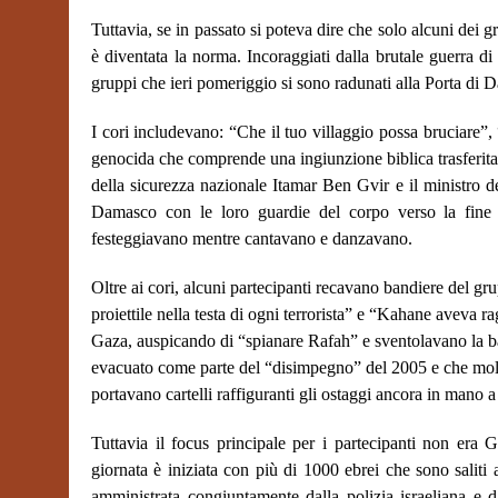
Tuttavia, se in passato si poteva dire che solo alcuni dei
è diventata la norma. Incoraggiati dalla brutale guerra di
gruppi che ieri pomeriggio si sono radunati alla Porta di D
I cori includevano: “Che il tuo villaggio possa bruciare”
genocida che comprende una ingiunzione biblica trasferita s
della sicurezza nazionale Itamar Ben Gvir e il ministro d
Damasco con le loro guardie del corpo verso la fine 
festeggiavano mentre cantavano e danzavano.
Oltre ai cori, alcuni partecipanti recavano bandiere del gr
proiettile nella testa di ogni terrorista” e “Kahane aveva ra
Gaza, auspicando di “spianare Rafah” e sventolavano la ban
evacuato come parte del “disimpegno” del 2005 e che molta 
portavano cartelli raffiguranti gli ostaggi ancora in mano
Tuttavia il focus principale per i partecipanti non er
giornata è iniziata con più di 1000 ebrei che sono saliti 
amministrata congiuntamente dalla polizia israeliana e 