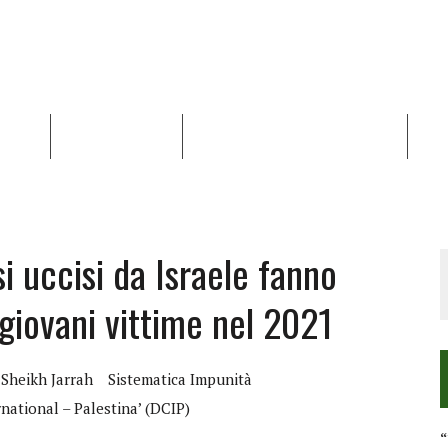
NALISI
RAPPORTI OCHA
RECENSIONI DI LIBRI E ARTICOLI
VID
RRA DIFFICILE
DEI DIRITTI UMANI NEI TERRITORI PALESTINESI OCCUPATI DAL 1967, FR
i uccisi da Israele fanno
 giovani vittime nel 2021
Sheikh Jarrah
Sistematica Impunità
national – Palestina’ (DCIP)
“