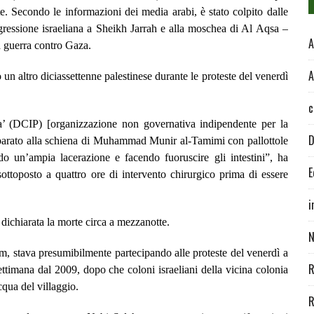
te. Secondo le informazioni dei media arabi, è stato colpito dalle
ggressione israeliana a Sheikh Jarrah e alla moschea di Al Aqsa –
A
ma guerra contro Gaza.
A
 un altro diciassettenne palestinese durante le proteste del venerdì
c
a’ (DCIP) [organizzazione non governativa indipendente per la
D
 sparato alla schiena di Muhammad Munir al-Tamimi con pallottole
ndo un’ampia lacerazione e facendo fuoruscire gli intestini”, ha
E
ttoposto a quattro ore di intervento chirurgico prima di essere
i
a dichiarata la morte circa a mezzanotte.
N
am, stava presumibilmente partecipando alle proteste del venerdì a
R
settimana dal 2009, dopo che coloni israeliani della vicina colonia
cqua del villaggio.
R