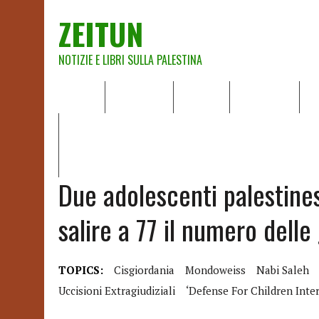
ZEITUN
NOTIZIE E LIBRI SULLA PALESTINA
HOME
CHI SIAMO
NOTIZIE
EDITORIALI
A
IL POTERE DELLA MUSICA – FIGLI DELLE PIETRE IN UNA TE
RAPPORTO DELLA RELATRICE SPECIALE SULLA SITUAZIONE 
Due adolescenti palestines
salire a 77 il numero delle
TOPICS:
Cisgiordania
Mondoweiss
Nabi Saleh
Uccisioni Extragiudiziali
‘Defense For Children Inter