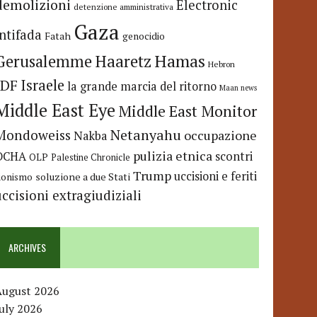
demolizioni
Electronic
detenzione amministrativa
Gaza
Intifada
Fatah
genocidio
Hamas
Haaretz
Gerusalemme
Hebron
IDF
Israele
la grande marcia del ritorno
Maan news
Middle East Eye
Middle East Monitor
Netanyahu
Mondoweiss
occupazione
Nakba
pulizia etnica
OCHA
scontri
OLP
Palestine Chronicle
Trump
uccisioni e feriti
soluzione a due Stati
ionismo
uccisioni extragiudiziali
ARCHIVES
August 2026
uly 2026