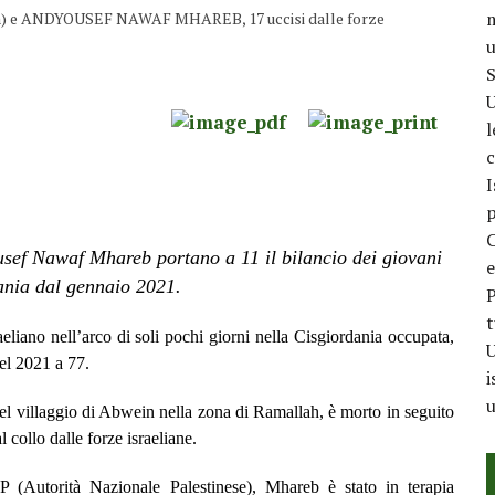
m
 ANDYOUSEF NAWAF MHAREB, 17 uccisi dalle forze
u
S
U
l
c
I
p
C
ef Nawaf Mhareb portano a 11 il bilancio dei giovani
e
dania dal gennaio 2021.
P
t
aeliano nell’arco di soli pochi giorni nella Cisgiordania occupata,
U
nel 2021 a 77.
i
u
l villaggio di Abwein nella zona di Ramallah, è morto in seguito
l collo dalle forze israeliane.
 (Autorità Nazionale Palestinese), Mhareb è stato in terapia