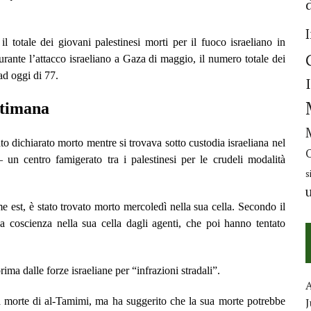
totale dei giovani palestinesi morti per il fuoco israeliano in
rante l’attacco israeliano a Gaza di maggio, il numero totale dei
ad oggi di 77.
ettimana
to dichiarato morto mentre si trovava sotto custodia israeliana nel
n centro famigerato tra i palestinesi per le crudeli modalità
s
est, è stato trovato morto mercoledì nella sua cella. Secondo il
za coscienza nella sua cella dagli agenti, che poi hanno tentato
prima dalle forze israeliane per “infrazioni stradali”.
la morte di al-Tamimi, ma ha suggerito che la sua morte potrebbe
J