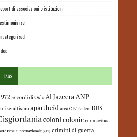
eport di associazioni o istituzioni
estimonianze
ncategorized
ideo
TAGS
ANP
Al Jazeera
+972
accordi di Oslo
apartheid
BDS
antisemitismo
area C
B'Tselem
Cisgiordania
coloni
colonie
coronavirus
crimini di guerra
orte Penale Internazionale (CPI)