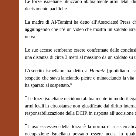
Le forze israeliane utilizzano abitualmente armi letali d
decisamente pacifiche.
La madre di Al-Tamimi ha detto all’Associated Press che
aggiungendo che c’è un video che mostra un soldato israel
ne va.
Le sue accuse sembrano essere confermate dalle conclusi
una distanza di circa 3 metri al massimo da un soldato su u
L’esercito israeliano ha detto a
Haaretz
[quotidiano isr
sospetto che stava lanciando pietre e minacciando la vita 
ha sparato al sospettato.”
“
Le forze israeliane uccidono abitualmente in modo illeg
armi letali in circostanze non giustificate dal diritto int
responsabilizzazione della DCIP, in risposta all’uccisione 
“
L’uso eccessivo della forza è la norma e la sistematic
occupazione israeliana possano essere uccisi in qua