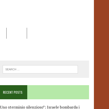
EO
DOSSIER
LINK
ANCESCA ALBANESE*
RECENT POSTS
Uno sterminio silenzioso”: Israele bombarda i