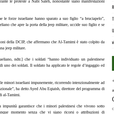
urante le proteste a Nabi Saleh, nonostante siano manifestazioni
R
T
 le forze israeliane hanno sparato a suo figlio “a bruciapelo”,
iano che apre la porta della jeep militare, uccide suo figlio e se
U
v
oni della DCIP, che affermano che Al-Tamimi è stato colpito da
na jeep militare.
aeliano, ndtr.] che i soldati “hanno individuato un palestinese
di uno dei soldati. Il soldato ha applicato le regole d’ingaggio ed
ale minori israeliani impunemente, ricorrendo intenzionalmente ad
ernazionale”, ha detto Ayed Abu Eqtaish, direttore del programma di
di al-Tamimi.
a impunità garantisce che i minori palestinesi che vivono sotto
C
lunque momento senza che vi siano ricorsi o attribuzioni di