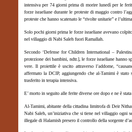
intensiva per 74 giorni prima di morire lunedì per le feri
forze israeliane durante le proteste di maggio contro l’a
proteste che hanno scatenato le “rivolte unitarie” e l’ulti
Solo pochi giorni prima le forze israeliane avevano colpito
nel villaggio di Nabi Saleh fuori Ramallah.
Secondo ‘Defense for Children International – Palestin
protezione dei bambini, ndtr.], le forze israeliane hanno
vere. Il proiettile è uscito attraverso l’addome, “causa
affermato la DCIP, aggiungendo che al-Tamimi è stato so
trasferito in terapia intensiva.
E’ morto in seguito alle ferite diverse ore dopo e ne è stat
Al-Tamimi, abitante della cittadina limitrofa di Deir Nith
Nabi Saleh, un’iniziativa che si tiene nel villaggio ogni 
illegale di Halamish presero il controllo della sorgente d’a