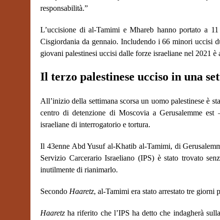
responsabilità.”
L’uccisione di al-Tamimi e Mhareb hanno portato a 11 il 
Cisgiordania da gennaio. Includendo i 66 minori uccisi du
giovani palestinesi uccisi dalle forze israeliane nel 2021 è 
Il terzo palestinese ucciso in una s
All’inizio della settimana scorsa un uomo palestinese è sta
centro di detenzione di Moscovia a Gerusalemme est – u
israeliane di interrogatorio e tortura.
Il 43enne Abd Yusuf al-Khatib al-Tamimi, di Gerusalemme 
Servizio Carcerario Israeliano (IPS) è stato trovato sen
inutilmente di rianimarlo.
Secondo
Haaretz
, al-Tamimi era stato arrestato tre giorni 
Haaretz
ha riferito che l’IPS ha detto che indagherà sul