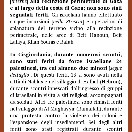
[
interne
]
alla recinzione perimetrale di Gaza
e al largo della costa di Gaza; non sono stati
segnalati feriti.
Gli israeliani hanno effettuato
cinque incursioni [
nella Striscia
] e operazioni di
spianatura del terreno vicino alla recinzione
perimetrale, nelle aree di Beit Hanoun, Beit
Lahiya, Khan Younis e Rafah.
In Cisgiordania, durante numerosi scontri,
sono stati feriti da forze israeliane 24
palestinesi, tra cui almeno due minori
[
segue
dettaglio
]. Di questi feriti, 13 si sono avuti nella
città di Nablus e nel villaggio di Halhul (Hebron),
durante scontri innescati dall’ingresso di gruppi
di israeliani in visita a siti religiosi, accompagnati
da soldati. Altri tre palestinesi sono rimasti feriti
nel villaggio di Al Mughayyir (Ramallah), durante
una protesta contro la violenza dei coloni e
l’espansione degli insediamenti. Sei degli altri
feriti sono stati registrati durante scontri