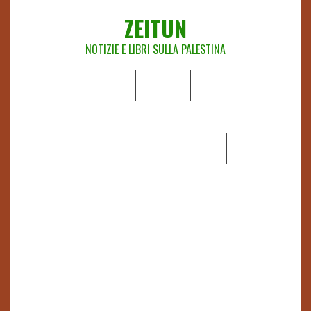
ZEITUN
NOTIZIE E LIBRI SULLA PALESTINA
HOME
CHI SIAMO
NOTIZIE
EDITORIALI
ANALISI
RAPPORTI OCHA
RECENSIONI DI LIBRI E ARTICOLI
VIDEO
DOSSIER
LINK
IL POTERE DELLA MUSICA – FIGLI DELLE PIETRE IN UNA
TERRA DIFFICILE
RAPPORTO DELLA RELATRICE SPECIALE SULLA
SITUAZIONE DEI DIRITTI UMANI NEI TERRITORI
PALESTINESI OCCUPATI DAL 1967, FRANCESCA ALBANESE*