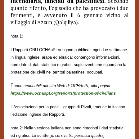
incendiaria, lanciati da palestinesi.
Secondo
quanto riferito, l’episodio che ha provocato i due
ferimenti, è avvenuto il 6 gennaio vicino al
villaggio di Azzun (Qalqiliya).
nota 1:
I Rapporti ONU OCHAoPt vengono pubblicati ogni due settimane
in lingua inglese, araba ed ebraica; contengono informa-zioni,
corredate di dati statistici e grafici, sugli eventi che riguardano la
protezione dei civili nei territori palestinesi occupati.

sono scaricabili dal sito Web di OCHAoPt, alla pagina:
https://www.ochaopt.org/reports/protection-of-civilians
L’Associazione per la pace – gruppo di Rivoli, traduce in italiano
l’edizione inglese dei Rapporti.
nota 2
: Nella versione italiana non sono riprodotti i dati statistici
in corsivo tra parentesi quadre
ed
i grafici. Le scritte
[
]