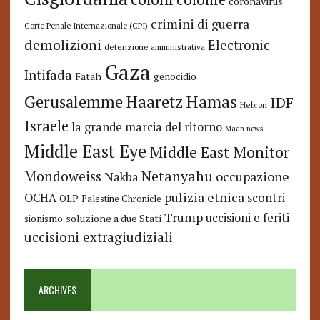
coronavirus
crimini di guerra
Corte Penale Internazionale (CPI)
demolizioni
Electronic
detenzione amministrativa
Gaza
Intifada
Fatah
genocidio
Hamas
Haaretz
Gerusalemme
IDF
Hebron
Israele
la grande marcia del ritorno
Maan news
Middle East Eye
Middle East Monitor
Netanyahu
Mondoweiss
occupazione
Nakba
pulizia etnica
OCHA
scontri
OLP
Palestine Chronicle
Trump
uccisioni e feriti
soluzione a due Stati
sionismo
uccisioni extragiudiziali
ARCHIVES