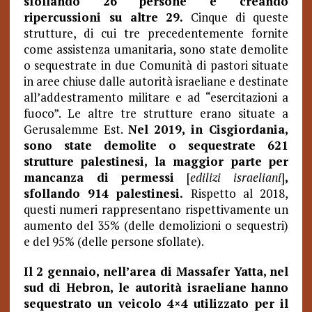
sfollando 26 persone e creando
ripercussioni su altre 29.
Cinque di queste
strutture, di cui tre precedentemente fornite
come assistenza umanitaria, sono state demolite
o sequestrate in due Comunità di pastori situate
in aree chiuse dalle autorità israeliane e destinate
all’addestramento militare e ad “esercitazioni a
fuoco”. Le altre tre strutture erano situate a
Gerusalemme Est.
Nel 2019, in Cisgiordania,
sono state demolite o sequestrate 621
strutture palestinesi, la maggior parte per
mancanza di permessi
[
edilizi israeliani
]
,
sfollando 914 palestinesi.
Rispetto al 2018,
questi numeri rappresentano rispettivamente un
aumento del 35% (delle demolizioni o sequestri)
e del 95% (delle persone sfollate).
Il 2 gennaio, nell’area di Massafer Yatta, nel
sud di Hebron, le autorità israeliane hanno
sequestrato un veicolo 4×4 utilizzato per il