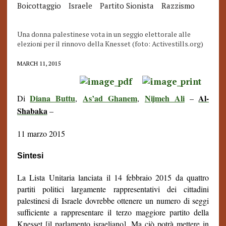
Boicottaggio
Israele
Partito Sionista
Razzismo
Una donna palestinese vota in un seggio elettorale alle
elezioni per il rinnovo della Knesset (foto: Activestills.org)
MARCH 11, 2015
Diana Buttu
As’ad Ghanem
Nijmeh Ali
Al-
Di
,
,
–
Shabaka
–
11 marzo 2015
Sintesi
La Lista Unitaria lanciata il 14 febbraio 2015 da quattro
partiti politici largamente rappresentativi dei cittadini
palestinesi di Israele dovrebbe ottenere un numero di seggi
sufficiente a rappresentare il terzo maggiore partito della
Knesset [il parlamento israeliano]. Ma ciò potrà mettere in