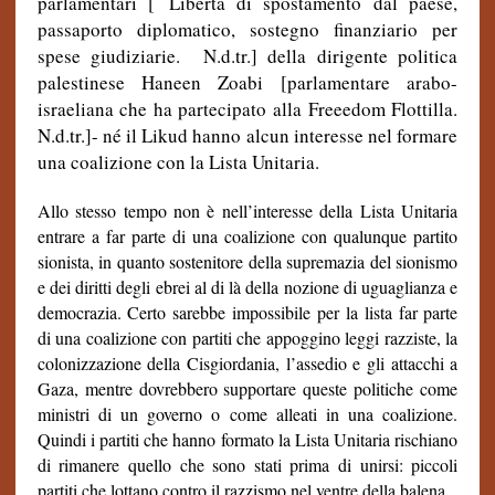
parlamentari [
Libertà di spostamento dal paese,
passaporto diplomatico, sostegno finanziario per
spese giudiziarie. N.d.tr.] della dirigente politica
palestinese Haneen Zoabi [parlamentare arabo-
israeliana che ha partecipato alla Freeedom Flottilla.
N.d.tr.]- né il Likud hanno alcun interesse nel formare
una coalizione con la Lista Unitaria.
Allo stesso tempo non è nell’interesse della Lista Unitaria
entrare a far parte di una coalizione con qualunque partito
sionista, in quanto sostenitore della supremazia del sionismo
e dei diritti degli ebrei al di là della nozione di uguaglianza e
democrazia. Certo sarebbe impossibile per la lista far parte
di una coalizione con partiti che appoggino leggi razziste, la
colonizzazione della Cisgiordania, l’assedio e gli attacchi a
Gaza, mentre dovrebbero supportare queste politiche come
ministri di un governo o come alleati in una coalizione.
Quindi i partiti che hanno formato la Lista Unitaria rischiano
di rimanere quello che sono stati prima di unirsi: piccoli
partiti che lottano contro il razzismo nel ventre della balena.