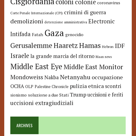
Cisgiordania
coloni
colonie
coronavirus
crimini di guerra
Corte Penale Internazionale (CPI)
demolizioni
Electronic
detenzione amministrativa
Gaza
Intifada
Fatah
genocidio
Hamas
Haaretz
Gerusalemme
IDF
Hebron
Israele
la grande marcia del ritorno
Maan news
Middle East Eye
Middle East Monitor
Netanyahu
Mondoweiss
occupazione
Nakba
pulizia etnica
OCHA
scontri
OLP
Palestine Chronicle
Trump
uccisioni e feriti
soluzione a due Stati
sionismo
uccisioni extragiudiziali
ARCHIVES