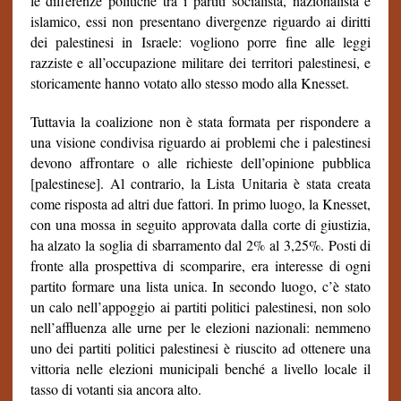
le differenze politiche tra i partiti socialista, nazionalista e
islamico, essi non presentano divergenze riguardo ai diritti
dei palestinesi in Israele: vogliono porre fine alle leggi
razziste e all’occupazione militare dei territori palestinesi, e
storicamente hanno votato allo stesso modo alla Knesset.
Tuttavia la coalizione non è stata formata per rispondere a
una visione condivisa riguardo ai problemi che i palestinesi
devono affrontare o alle richieste dell’opinione pubblica
[palestinese]. Al contrario, la Lista Unitaria è stata creata
come risposta ad altri due fattori. In primo luogo, la Knesset,
con una mossa in seguito approvata dalla corte di giustizia,
ha alzato la soglia di sbarramento dal 2% al 3,25%. Posti di
fronte alla prospettiva di scomparire, era interesse di ogni
partito formare una lista unica. In secondo luogo, c’è stato
un calo nell’appoggio ai partiti politici palestinesi, non solo
nell’affluenza alle urne per le elezioni nazionali: nemmeno
uno dei partiti politici palestinesi è riuscito ad ottenere una
vittoria nelle elezioni municipali benché a livello locale il
tasso di votanti sia ancora alto.