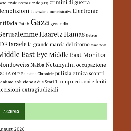
crimini di guerra
orte Penale Internazionale (CPI)
demolizioni
Electronic
detenzione amministrativa
Gaza
Intifada
Fatah
genocidio
Hamas
Haaretz
Gerusalemme
Hebron
IDF
Israele
la grande marcia del ritorno
Maan news
Middle East Eye
Middle East Monitor
Netanyahu
Mondoweiss
occupazione
Nakba
pulizia etnica
OCHA
scontri
OLP
Palestine Chronicle
Trump
uccisioni e feriti
soluzione a due Stati
ionismo
uccisioni extragiudiziali
ARCHIVES
August 2026