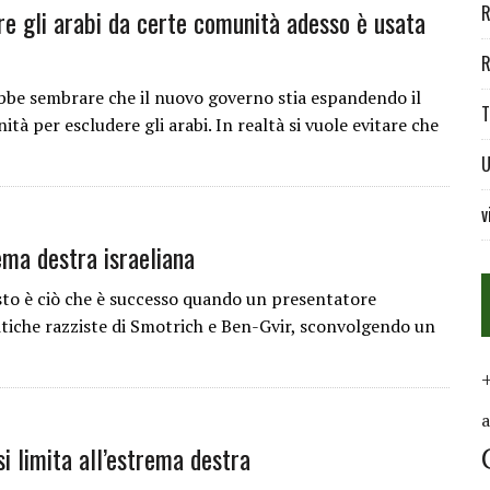
R
re gli arabi da certe comunità adesso è usata
R
bbe sembrare che il nuovo governo stia espandendo il
T
à per escludere gli arabi. In realtà si vuole evitare che
U
v
rema destra israeliana
to è ciò che è successo quando un presentatore
olitiche razziste di Smotrich e Ben-Gvir, sconvolgendo un
si limita all’estrema destra