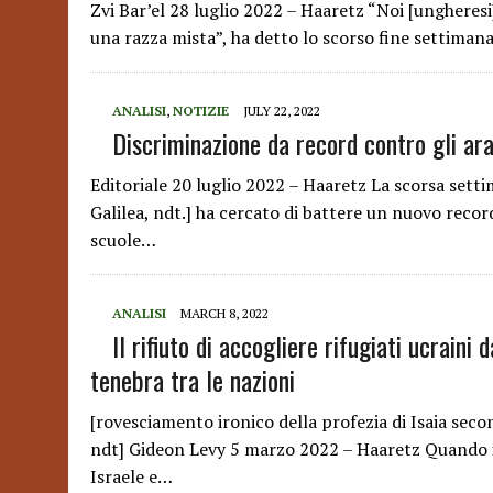
Zvi Bar’el 28 luglio 2022 – Haaretz “Noi [unghere
una razza mista”, ha detto lo scorso fine settima
ANALISI
,
NOTIZIE
JULY 22, 2022
Discriminazione da record contro gli arab
Editoriale 20 luglio 2022 – Haaretz La scorsa sett
Galilea, ndt.] ha cercato di battere un nuovo record
scuole…
ANALISI
MARCH 8, 2022
Il rifiuto di accogliere rifugiati ucraini
tenebra tra le nazioni
[rovesciamento ironico della profezia di Isaia seco
ndt] Gideon Levy 5 marzo 2022 – Haaretz Quando i
Israele e…