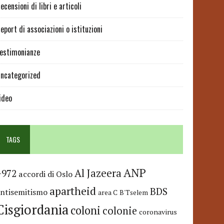
ecensioni di libri e articoli
eport di associazioni o istituzioni
estimonianze
ncategorized
ideo
TAGS
ANP
Al Jazeera
+972
accordi di Oslo
apartheid
BDS
antisemitismo
area C
B'Tselem
Cisgiordania
coloni
colonie
coronavirus