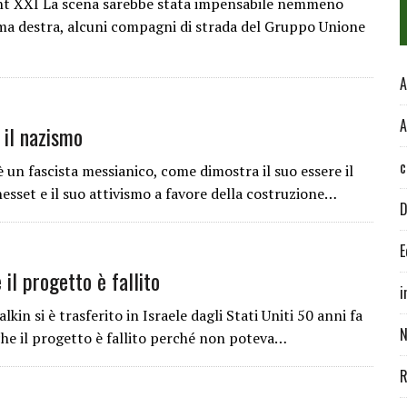
ent XXI La scena sarebbe stata impensabile nemmeno
ema destra, alcuni compagni di strada del Gruppo Unione
A
A
 il nazismo
c
un fascista messianico, come dimostra il suo essere il
nesset e il suo attivismo a favore della costruzione…
D
E
il progetto è fallito
i
in si è trasferito in Israele dagli Stati Uniti 50 anni fa
N
che il progetto è fallito perché non poteva…
R