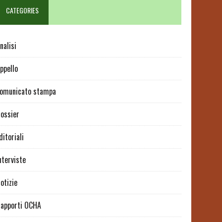
CATEGORIES
nalisi
ppello
omunicato stampa
ossier
ditoriali
nterviste
otizie
apporti OCHA