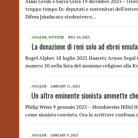
Alain Gresh e Sarra Grira 19 dicembre 2023 – Ori
troppo tempo fa: deputati e sostenitori dell’estr
Difesa [sindacato studentesco…
ANALISI
,
NOTIZIE
JULY 20, 2023
La donazione di reni solo ad ebrei emula
Rogel Alpher 18 luglio 2023 Haaretz Arnon Segal è 
numero 20 nella lista del sionismo religioso alla K
ANALISI
JANUARY 11, 2023
Un altro eminente sionista ammette che 
Philip Weiss 9 gennaio 2023 – Mondoweiss Hillel Halk
come sionista convinto. Ora lo scrittore confessa 
ANALISI
JANUARY 9, 2023