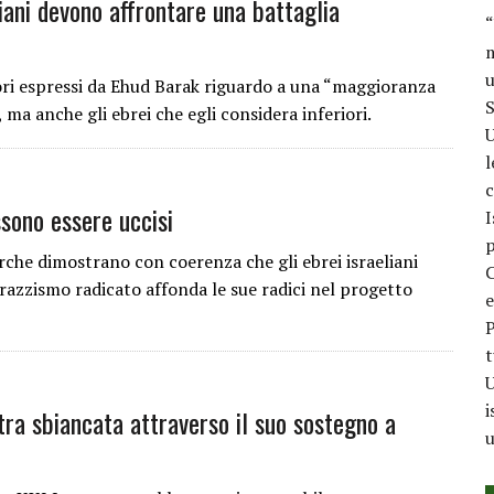
liani devono affrontare una battaglia
“
m
u
ori espressi da Ehud Barak riguardo a una “maggioranza
S
ma anche gli ebrei che egli considera inferiori.
U
l
c
ssono essere uccisi
I
p
e dimostrano con coerenza che gli ebrei israeliani
C
razzismo radicato affonda le sue radici nel progetto
e
P
t
U
i
tra sbiancata attraverso il suo sostegno a
u