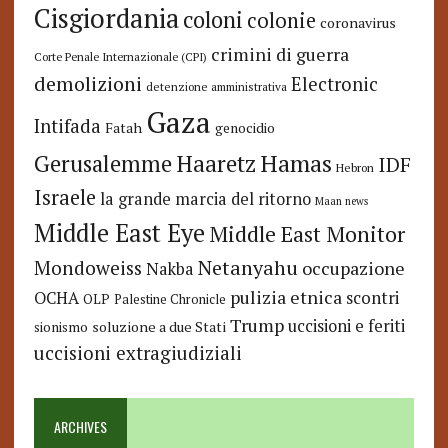
Cisgiordania
coloni
colonie
coronavirus
crimini di guerra
Corte Penale Internazionale (CPI)
demolizioni
Electronic
detenzione amministrativa
Gaza
Intifada
Fatah
genocidio
Hamas
Haaretz
Gerusalemme
IDF
Hebron
Israele
la grande marcia del ritorno
Maan news
Middle East Eye
Middle East Monitor
Netanyahu
Mondoweiss
occupazione
Nakba
pulizia etnica
OCHA
scontri
OLP
Palestine Chronicle
Trump
uccisioni e feriti
soluzione a due Stati
sionismo
uccisioni extragiudiziali
ARCHIVES