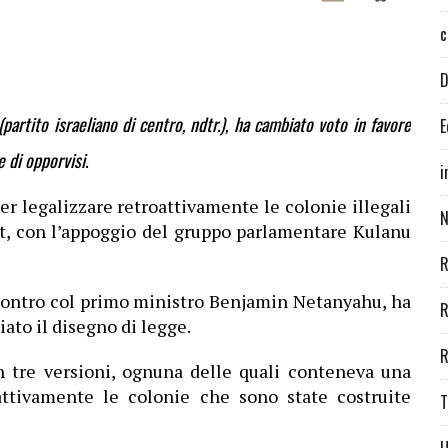
c
D
partito israeliano di centro, ndtr.), ha cambiato voto in favore
E
 di opporvisi.
i
r legalizzare retroattivamente le colonie illegali
N
et, con l’appoggio del gruppo parlamentare Kulanu
R
ncontro col primo ministro Benjamin Netanyahu, ha
R
ato il disegno di legge.
R
in tre versioni, ognuna delle quali conteneva una
oattivamente le colonie che sono state costruite
T