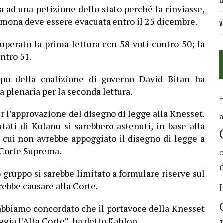
U
a ad una petizione dello stato perché la rinviasse,
 Amona deve essere evacuata entro il 25 dicembre.
v
uperato la prima lettura con 58 voti contro 50; la
ntro 51.
capo della coalizione di governo David Bitan ha
a plenaria per la seconda lettura.
per l’approvazione del disegno di legge alla Knesset.
ati di Kulanu si sarebbero astenuti, in base alla
 cui non avrebbe appoggiato il disegno di legge a
 Corte Suprema.
C
 gruppo si sarebbe limitato a formulare riserve sul
rebbe causare alla Corte.
abbiamo concordato che il portavoce della Knesset
gia l’Alta Corte”, ha detto Kahlon.