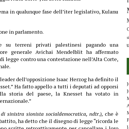
ma in qualunque fase dell’iter legislativo, Kulanu
ione in parlamento.
s
e su terreni privati palestinesi pagando una
tore generale Avichai Mendelblit ha affermato
di legge contro una contestazione nell’Alta Corte,
nale.
 leader dell’opposizione Isaac Herzog ha definito il
J
set.” Ha fatto appello a tutti i deputati ad opporsi
la storia del paese, la Knesset ha votato in
ternazionale.”
A
 di sinistra sionista socialdemocratica, ndtr.),
che è
attito, ha detto che il disegno di legge “ricorda le
no scritte retroattivamente per cancellare i loro