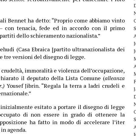
ftali Bennet ha detto: “Proprio come abbiamo vinto
 – con tenacia, fede ed in accordo con il primo
partiti dello schieramento nazionalista.”
J
hudi (Casa Ebraica [partito ultranazionalista dei
le tre versioni del disegno di legge.
A
 crudeltà, immoralità e violenza dell’occupazione,
chiarato il deputato della Lista Comune (
alleanza
r.)
Yousef Jibrin. “Regala la terra a ladri crudeli e
ernazionale.”
 inizialmente esitato a portare il disegno di legge
occupato di non essere in grado di ottenere la
posizione ha fatto in modo di accelerare l’iter
 in agenda.
J