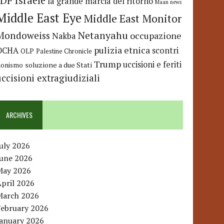
IDF
Israele
la grande marcia del ritorno
Maan news
Middle East Eye
Middle East Monitor
Netanyahu
Mondoweiss
occupazione
Nakba
pulizia etnica
OCHA
scontri
OLP
Palestine Chronicle
Trump
uccisioni e feriti
soluzione a due Stati
ionismo
uccisioni extragiudiziali
ARCHIVES
uly 2026
June 2026
May 2026
pril 2026
March 2026
February 2026
January 2026