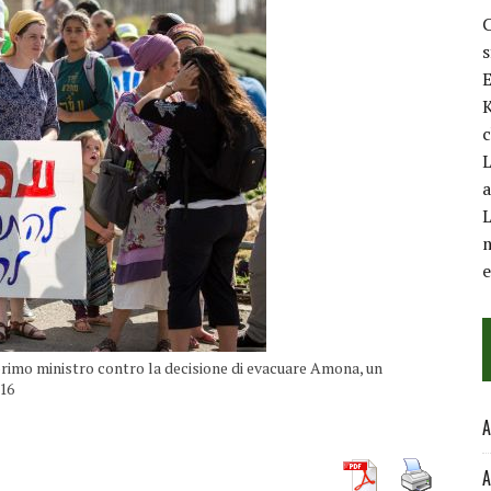
C
E
K
c
L
a
L
m
primo ministro contro la decisione di evacuare Amona, un
016
A
A