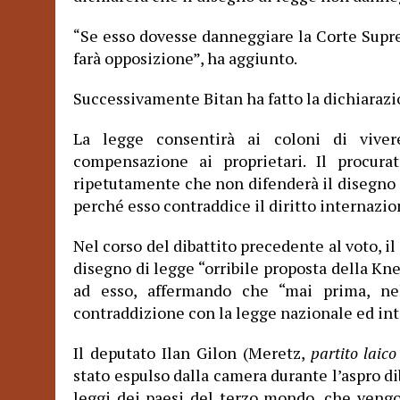
Se esso dovesse danneggiare la Corte Supre
“
farà opposizione”, ha aggiunto.
Successivamente Bitan ha fatto la dichiaraz
La legge consentirà ai coloni di viver
compensazione ai proprietari. Il procura
ripetutamente che non difenderà il disegno 
perché esso contraddice il diritto internazio
Nel corso del dibattito precedente al voto, il
disegno di legge “orribile proposta della Knes
ad esso, affermando che “mai prima, nel
contraddizione con la legge nazionale ed in
Il deputato Ilan Gilon (Meretz,
partito laico
stato espulso dalla camera durante l’aspro dib
leggi dei paesi del terzo mondo, che vengo