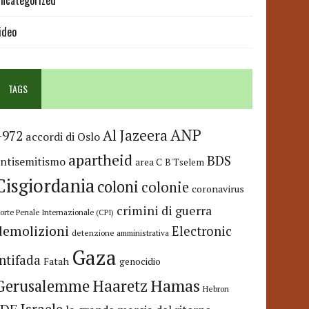
ncategorized
ideo
TAGS
ANP
Al Jazeera
+972
accordi di Oslo
apartheid
BDS
antisemitismo
area C
B'Tselem
Cisgiordania
coloni
colonie
coronavirus
crimini di guerra
orte Penale Internazionale (CPI)
demolizioni
Electronic
detenzione amministrativa
Gaza
Intifada
Fatah
genocidio
Hamas
Haaretz
Gerusalemme
Hebron