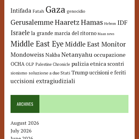
Gaza
Intifada
Fatah
genocidio
Hamas
Haaretz
Gerusalemme
IDF
Hebron
Israele
la grande marcia del ritorno
Maan news
Middle East Eye
Middle East Monitor
Netanyahu
Mondoweiss
occupazione
Nakba
pulizia etnica
OCHA
scontri
OLP
Palestine Chronicle
Trump
uccisioni e feriti
soluzione a due Stati
sionismo
uccisioni extragiudiziali
ARCHIVES
August 2026
July 2026
June 2026