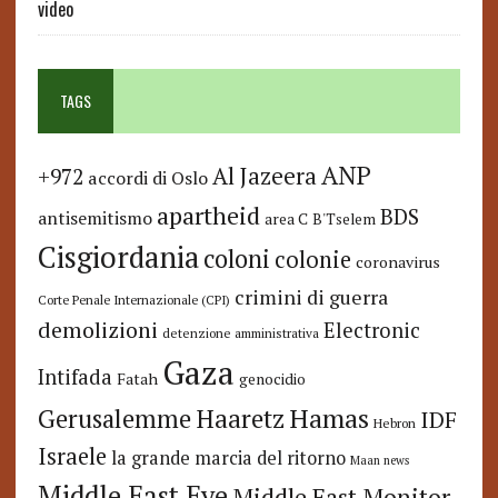
video
TAGS
ANP
Al Jazeera
+972
accordi di Oslo
apartheid
BDS
antisemitismo
area C
B'Tselem
Cisgiordania
coloni
colonie
coronavirus
crimini di guerra
Corte Penale Internazionale (CPI)
demolizioni
Electronic
detenzione amministrativa
Gaza
Intifada
Fatah
genocidio
Hamas
Haaretz
Gerusalemme
IDF
Hebron
Israele
la grande marcia del ritorno
Maan news
Middle East Eye
Middle East Monitor