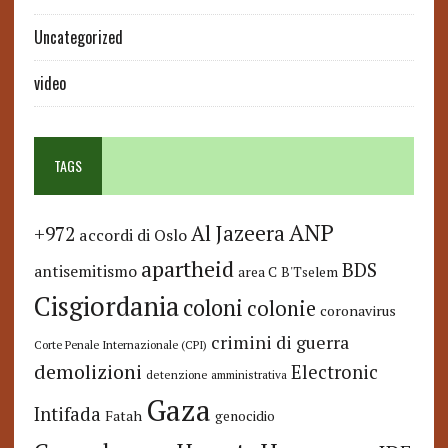
Uncategorized
video
TAGS
ANP
Al Jazeera
+972
accordi di Oslo
apartheid
BDS
antisemitismo
area C
B'Tselem
Cisgiordania
coloni
colonie
coronavirus
crimini di guerra
Corte Penale Internazionale (CPI)
demolizioni
Electronic
detenzione amministrativa
Gaza
Intifada
Fatah
genocidio