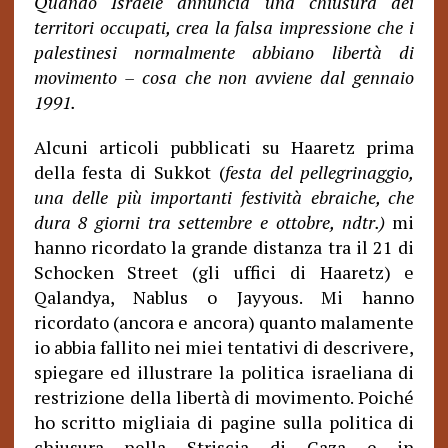
Quando Israele annuncia una chiusura dei
territori occupati, crea la falsa impressione che i
palestinesi normalmente abbiano libertà di
movimento – cosa che non avviene dal gennaio
1991.
Alcuni articoli pubblicati su Haaretz prima
della festa di Sukkot (
festa del
pellegrinaggio,
una delle più importanti festività ebraiche, che
dura 8 giorni tra settembre e ottobre, ndtr.)
mi
hanno ricordato la grande distanza tra il 21 di
Schocken Street (gli uffici di Haaretz) e
Qalandya, Nablus o Jayyous. Mi hanno
ricordato (ancora e ancora) quanto malamente
io abbia fallito nei miei tentativi di descrivere,
spiegare ed illustrare la politica israeliana di
restrizione della libertà di movimento. Poiché
ho scritto migliaia di pagine sulla politica di
chiusura nella Striscia di Gaza e in