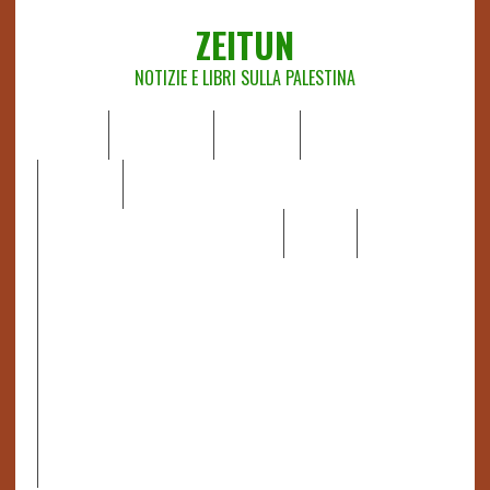
ZEITUN
NOTIZIE E LIBRI SULLA PALESTINA
HOME
CHI SIAMO
NOTIZIE
EDITORIALI
ANALISI
RAPPORTI OCHA
RECENSIONI DI LIBRI E ARTICOLI
VIDEO
DOSSIER
LINK
IL POTERE DELLA MUSICA – FIGLI DELLE PIETRE IN UNA
TERRA DIFFICILE
RAPPORTO DELLA RELATRICE SPECIALE SULLA
SITUAZIONE DEI DIRITTI UMANI NEI TERRITORI
PALESTINESI OCCUPATI DAL 1967, FRANCESCA ALBANESE*