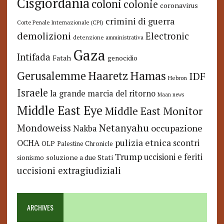
Cisgiordania
coloni
colonie
coronavirus
crimini di guerra
Corte Penale Internazionale (CPI)
demolizioni
Electronic
detenzione amministrativa
Gaza
Intifada
Fatah
genocidio
Hamas
Haaretz
Gerusalemme
IDF
Hebron
Israele
la grande marcia del ritorno
Maan news
Middle East Eye
Middle East Monitor
Netanyahu
Mondoweiss
occupazione
Nakba
pulizia etnica
OCHA
scontri
OLP
Palestine Chronicle
Trump
uccisioni e feriti
soluzione a due Stati
sionismo
uccisioni extragiudiziali
ARCHIVES