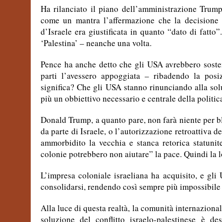
Ha rilanciato il piano dell’amministrazione Trum
come un mantra l’affermazione che la decisione 
d’Israele era giustificata in quanto “dato di fatto
‘Palestina’ – neanche una volta.
Pence ha anche detto che gli USA avrebbero sosten
parti l’avessero appoggiata – ribadendo la pos
significa? Che gli USA stanno rinunciando alla sol
più un obbiettivo necessario e centrale della politic
Donald Trump, a quanto pare, non farà niente per b
da parte di Israele, o l’autorizzazione retroattiva d
ammorbidito la vecchia e stanca retorica statunit
colonie potrebbero non aiutare” la pace. Quindi la 
L’impresa coloniale israeliana ha acquisito, e gl
consolidarsi, rendendo così sempre più impossibile l
Alla luce di questa realtà, la comunità internazion
soluzione del conflitto israelo-palestinese è d