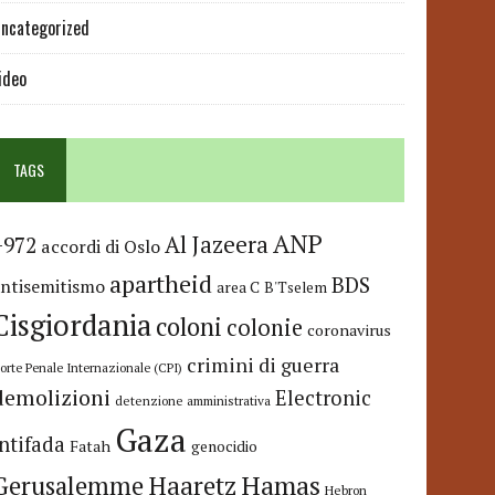
ncategorized
ideo
TAGS
ANP
Al Jazeera
+972
accordi di Oslo
apartheid
BDS
antisemitismo
area C
B'Tselem
Cisgiordania
coloni
colonie
coronavirus
crimini di guerra
orte Penale Internazionale (CPI)
demolizioni
Electronic
detenzione amministrativa
Gaza
Intifada
Fatah
genocidio
Hamas
Haaretz
Gerusalemme
Hebron