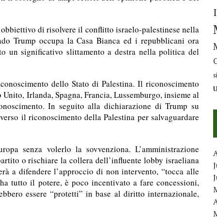
iettivo di risolvere il conflitto israelo-palestinese nella
ndo Trump occupa la Casa Bianca ed i repubblicani ora
o un significativo slittamento a destra nella politica del
s
iconoscimento dello Stato di Palestina. Il riconoscimento
no Unito, Irlanda, Spagna, Francia, Lussemburgo, insieme al
onoscimento. In seguito alla dichiarazione di Trump su
verso il riconoscimento della Palestina per salvaguardare
Europa senza volerlo la sovvenziona. L’amministrazione
rtito o rischiare la collera dell’influente lobby israeliana
J
rà a difendere l’approccio di non intervento, “tocca alle
 ha tutto il potere, è poco incentivato a fare concessioni,
bbero essere “protetti” in base al diritto internazionale,
A