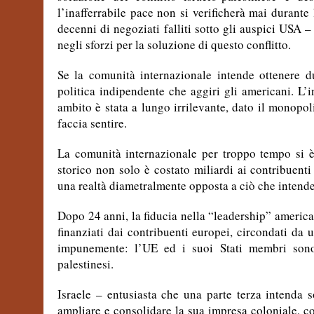
l’inafferrabile pace non si verificherà mai duran
decenni di negoziati falliti sotto gli auspici USA 
negli sforzi per la soluzione di questo conflitto.
Se la comunità internazionale intende ottenere d
politica indipendente che aggiri gli americani. L’
ambito è stata a lungo irrilevante, dato il monop
faccia sentire.
La comunità internazionale per troppo tempo si è 
storico non solo è costato miliardi ai contribuen
una realtà diametralmente opposta a ciò che intendev
Dopo 24 anni, la fiducia nella “leadership” american
finanziati dai contribuenti europei, circondati d
impunemente: l’UE ed i suoi Stati membri sono
palestinesi.
Israele – entusiasta che una parte terza intenda 
ampliare e consolidare la sua impresa coloniale, co