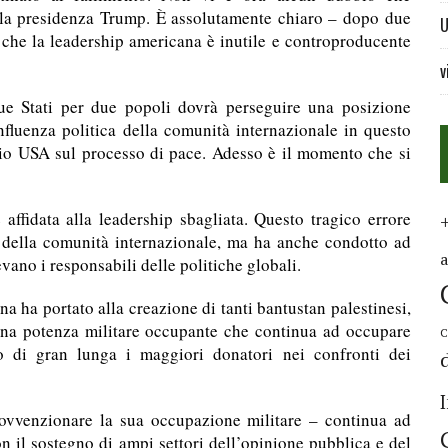
te la presidenza Trump. È assolutamente chiaro – dopo due
U
– che la leadership americana è inutile e controproducente
v
ue Stati per due popoli dovrà perseguire una posizione
influenza politica della comunità internazionale in questo
olio USA sul processo di pace. Adesso è il momento che si
affidata alla leadership sbagliata. Questo tragico errore
ti della comunità internazionale, ma ha anche condotto ad
ano i responsabili delle politiche globali.
a ha portato alla creazione di tanti bantustan palestinesi,
a una potenza militare occupante che continua ad occupare
C
 di gran lunga i maggiori donatori nei confronti dei
sovvenzionare la sua occupazione militare – continua ad
n il sostegno di ampi settori dell’opinione pubblica e del