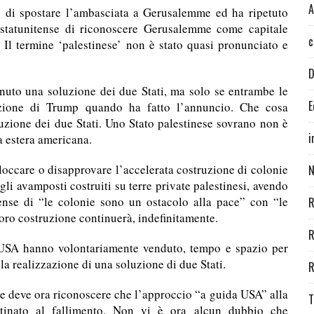
A
p di spostare l’ambasciata a Gerusalemme ed ha ripetuto
statunitense di riconoscere Gerusalemme come capitale
c
”. Il termine ‘palestinese’ non è stato quasi pronunciato e
D
uto una soluzione dei due Stati, ma solo se entrambe le
E
izione di Trump quando ha fatto l’annuncio. Che cosa
uzione dei due Stati. Uno Stato palestinese sovrano non è
i
a estera americana.
loccare o disapprovare l’accelerata costruzione di colonie
N
egli avamposti costruiti su terre private palestinesi, avendo
ense di “le colonie sono un ostacolo alla pace” con “le
R
loro costruzione continuerà, indefinitamente.
R
i USA hanno volontariamente venduto, tempo e spazio per
a realizzazione di una soluzione di due Stati.
R
ale deve ora riconoscere che l’approccio “a guida USA” alla
T
estinato al fallimento. Non vi è ora alcun dubbio che