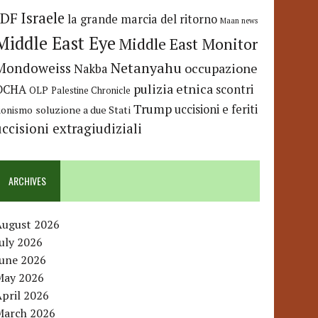
IDF
Israele
la grande marcia del ritorno
Maan news
Middle East Eye
Middle East Monitor
Netanyahu
Mondoweiss
occupazione
Nakba
pulizia etnica
OCHA
scontri
OLP
Palestine Chronicle
Trump
uccisioni e feriti
soluzione a due Stati
ionismo
uccisioni extragiudiziali
ARCHIVES
August 2026
uly 2026
June 2026
May 2026
pril 2026
March 2026