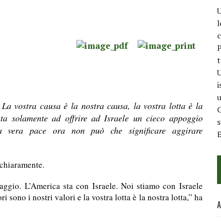
U
l
c
P
t
U
i
u
a vostra causa è la nostra causa, la vostra lotta è la
C
sata solamente ad offrire ad Israele un cieco appoggio
na vera pace ora non può che significare aggirare
E
 chiaramente.
aggio. L’America sta con Israele. Noi stiamo con Israele
i sono i nostri valori e la vostra lotta è la nostra lotta,” ha
A