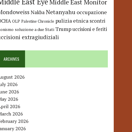
Middle East Eye
Middle East Monitor
Netanyahu
Mondoweiss
occupazione
Nakba
pulizia etnica
OCHA
scontri
OLP
Palestine Chronicle
Trump
uccisioni e feriti
soluzione a due Stati
ionismo
uccisioni extragiudiziali
ARCHIVES
August 2026
uly 2026
June 2026
May 2026
pril 2026
March 2026
February 2026
January 2026