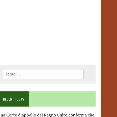
EO
DOSSIER
LINK
ANCESCA ALBANESE*
RECENT POSTS
na Corte d’appello del Regno Unito conferma che