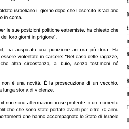
c
ldato israeliano il giorno dopo che l’esercito israeliano
D
lo in coma.
E
per le sue posizioni politiche estremiste, ha chiesto che
dei loro giorni in prigione”.
i
pit, ha auspicato una punizione ancora più dura. Ha
N
ssere violentate in carcere: “Nel caso delle ragazze,
he altra circostanza, al buio, senza testimoni né
R
R
a, non è una novità. È la prosecuzione di un vecchio,
 lunga storia di violenze.
R
pit non sono affermazioni irose proferite in un momento
T
olitiche che sono state portate avanti per oltre 70 anni.
mportamenti che hanno accompagnato lo Stato di Israele
U