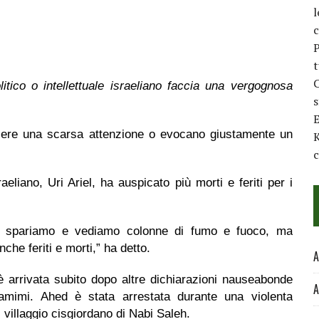
l
c
P
t
C
ico o intellettuale israeliano faccia una vergognosa
E
liere una scarsa attenzione o evocano giustamente un
K
c
raeliano, Uri Ariel, ha auspicato più morti e feriti per i
e spariamo e vediamo colonne di fumo e fuoco, ma
he feriti e morti,” ha detto.
A
 è arrivata subito dopo altre dichiarazioni nauseabonde
A
amimi. Ahed è stata arrestata durante una violenta
l villaggio cisgiordano di Nabi Saleh.