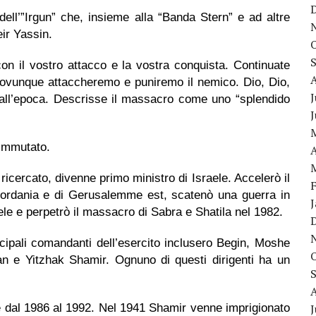
ell’”Irgun” che, insieme alla “Banda Stern” e ad altre
eir Yassin.
e con il vostro attacco e la vostra conquista. Continuate
ì ovunque attaccheremo e puniremo il nemico. Dio, Dio,
J
n all’epoca. Descrisse il massacro come uno “splendido
 immutato.
A
ricercato, divenne primo ministro di Israele. Accelerò il
giordania e di Gerusalemme est, scatenò una guerra in
 e perpetrò il massacro di Sabra e Shatila nel 1982.
principali comandanti dell’esercito inclusero Begin, Moshe
an e Yitzhak Shamir. Ognuno di questi dirigenti ha un
ele dal 1986 al 1992. Nel 1941 Shamir venne imprigionato
J