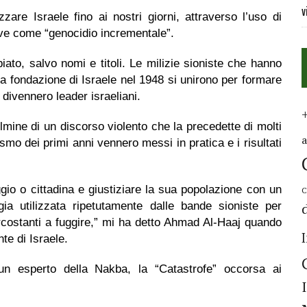
v
zare Israele fino ai nostri giorni, attraverso l’uso di
rive come “genocidio incrementale”.
ato, salvo nomi e titoli. Le milizie sioniste che hanno
lla fondazione di Israele nel 1948 si unirono per formare
i divennero leader israeliani.
ulmine di un discorso violento che la precedette di molti
ismo dei primi anni vennero messi in pratica e i risultati
aggio o cittadina e giustiziare la sua popolazione con un
C
gia utilizzata ripetutamente dalle bande sioniste per
circostanti a fuggire,” mi ha detto Ahmad Al-Haaj quando
nte di Israele.
n esperto della Nakba, la “Catastrofe” occorsa ai