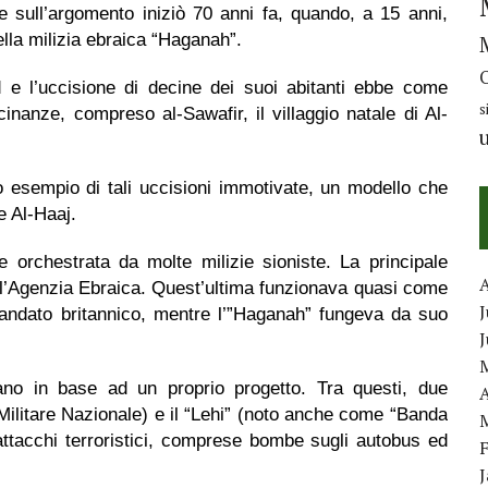
e sull’argomento iniziò 70 anni fa, quando, a 15 anni,
lla milizia ebraica “Haganah”.
d e l’uccisione di decine dei suoi abitanti ebbe come
s
icinanze, compreso al-Sawafir, il villaggio natale di Al-
o esempio di tali uccisioni immotivate, un modello che
e Al-Haaj.
e orchestrata da molte milizie sioniste. La principale
ll’Agenzia Ebraica. Quest’ultima funzionava quasi come
J
Mandato britannico, mentre l’”Haganah” fungeva da suo
vano in base ad un proprio progetto. Tra questi, due
A
Militare Nazionale) e il “Lehi” (noto anche come “Banda
attacchi terroristici, comprese bombe sugli autobus ed