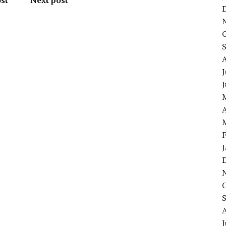
st
Next post
J
A
J