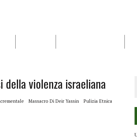
NALISI
RAPPORTI OCHA
RECENSIONI DI LIBRI E ARTICOLI
VID
RRA DIFFICILE
DEI DIRITTI UMANI NEI TERRITORI PALESTINESI OCCUPATI DAL 1967, FR
i della violenza israeliana
ncrementale
Massacro Di Deir Yassin
Pulizia Etnica
U