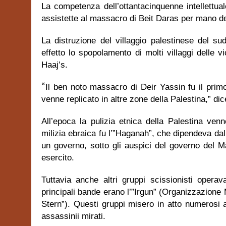
La competenza dell’ottantacinquenne intellettual
assistette al massacro di Beit Daras per mano de
La distruzione del villaggio palestinese del su
effetto lo spopolamento di molti villaggi delle v
Haaj’s.
“
Il ben noto massacro di Deir Yassin fu il prim
venne replicato in altre zone della Palestina,” dic
All’epoca la pulizia etnica della Palestina venn
milizia ebraica fu l’”Haganah”, che dipendeva da
un governo, sotto gli auspici del governo del 
esercito.
Tuttavia anche altri gruppi scissionisti opera
principali bande erano l’”Irgun” (Organizzazione 
Stern”). Questi gruppi misero in atto numerosi 
assassinii mirati.