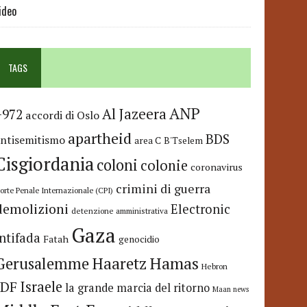
ideo
TAGS
ANP
Al Jazeera
+972
accordi di Oslo
apartheid
BDS
antisemitismo
area C
B'Tselem
Cisgiordania
coloni
colonie
coronavirus
crimini di guerra
orte Penale Internazionale (CPI)
demolizioni
Electronic
detenzione amministrativa
Gaza
Intifada
Fatah
genocidio
Hamas
Haaretz
Gerusalemme
Hebron
IDF
Israele
la grande marcia del ritorno
Maan news