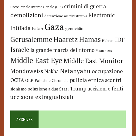
crimini di guerra
Corte Penale Internazionale (CPI)
demolizioni
Electronic
detenzione amministrativa
Gaza
Intifada
Fatah
genocidio
Hamas
Haaretz
Gerusalemme
IDF
Hebron
Israele
la grande marcia del ritorno
Maan news
Middle East Eye
Middle East Monitor
Netanyahu
Mondoweiss
occupazione
Nakba
pulizia etnica
OCHA
scontri
OLP
Palestine Chronicle
Trump
uccisioni e feriti
soluzione a due Stati
sionismo
uccisioni extragiudiziali
ARCHIVES