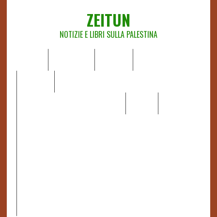
ZEITUN
NOTIZIE E LIBRI SULLA PALESTINA
HOME
CHI SIAMO
NOTIZIE
EDITORIALI
ANALISI
RAPPORTI OCHA
RECENSIONI DI LIBRI E ARTICOLI
VIDEO
DOSSIER
LINK
IL POTERE DELLA MUSICA – FIGLI DELLE PIETRE IN UNA
TERRA DIFFICILE
RAPPORTO DELLA RELATRICE SPECIALE SULLA
SITUAZIONE DEI DIRITTI UMANI NEI TERRITORI
PALESTINESI OCCUPATI DAL 1967, FRANCESCA ALBANESE*