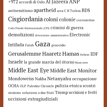
ANP
Al Jazeera
+972
accordi di Oslo
apartheid
BDS
antisemitismo
area C
B'Tselem
Cisgiordania
coloni
colonie
coronavirus
crimini di guerra
Corte Penale Internazionale (CPI)
demolizioni
Electronic
detenzione amministrativa
Gaza
Intifada
Fatah
genocidio
Hamas
Haaretz
Gerusalemme
IDF
Hebron
Israele
la grande marcia del ritorno
Maan news
Middle East Eye
Middle East Monitor
Netanyahu
Mondoweiss
occupazione
Nakba
pulizia etnica
OCHA
scontri
OLP
Palestine Chronicle
Trump
uccisioni e feriti
soluzione a due Stati
sionismo
uccisioni extragiudiziali