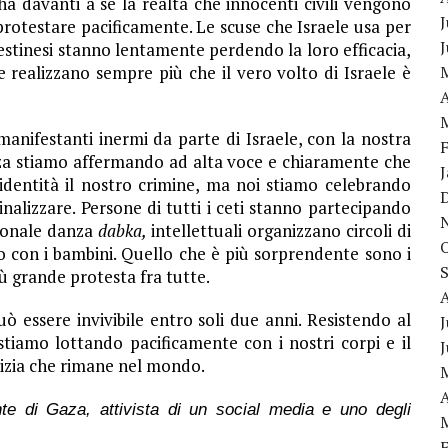
ha davanti a sé la realtà che innocenti civili vengono
J
a protestare pacificamente. Le scuse che Israele usa per
alestinesi stanno lentamente perdendo la loro efficacia,
realizzano sempre più che il vero volto di Israele è
A
anifestanti inermi da parte di Israele, con la nostra
aza stiamo affermando ad alta voce e chiaramente che
 identità il nostro crimine, ma noi stiamo celebrando
inalizzare. Persone di tutti i ceti stanno partecipando
zionale danza
dabka,
intellettuali organizzano circoli di
o con i bambini. Quello che è più sorprendente sono i
iù grande protesta fra tutte.
essere invivibile entro soli due anni. Resistendo al
J
tiamo lottando pacificamente con i nostri corpi e il
tizia che rimane nel mondo.
A
e di Gaza, attivista di un social media e uno degli