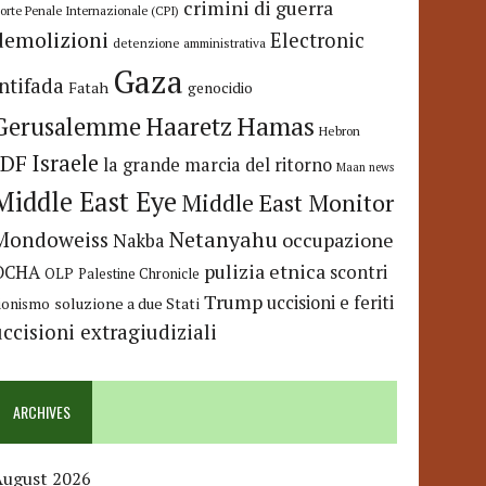
crimini di guerra
orte Penale Internazionale (CPI)
demolizioni
Electronic
detenzione amministrativa
Gaza
Intifada
Fatah
genocidio
Hamas
Haaretz
Gerusalemme
Hebron
IDF
Israele
la grande marcia del ritorno
Maan news
Middle East Eye
Middle East Monitor
Netanyahu
Mondoweiss
occupazione
Nakba
pulizia etnica
OCHA
scontri
OLP
Palestine Chronicle
Trump
uccisioni e feriti
soluzione a due Stati
ionismo
uccisioni extragiudiziali
ARCHIVES
August 2026