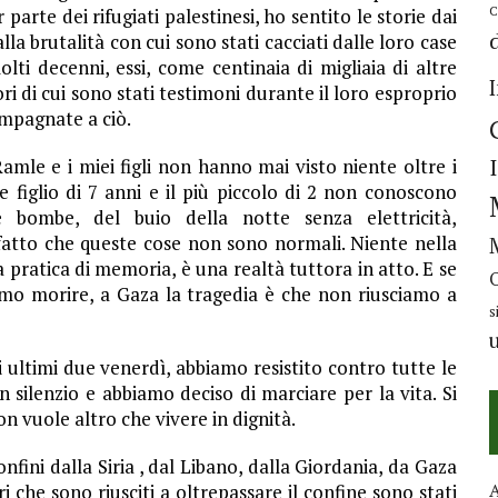
C
rte dei rifugiati palestinesi, ho sentito le storie dai
la brutalità con cui sono stati cacciati dalle loro case
ti decenni, essi, come centinaia di migliaia di altre
i di cui sono stati testimoni durante il loro esproprio
ompagnate a ciò.
amle e i miei figli non hanno mai visto niente oltre i
e figlio di 7 anni e il più piccolo di 2 non conoscono
e bombe, del buio della notte senza elettricità,
l fatto che queste cose non sono normali. Niente nella
pratica di memoria, è una realtà tuttora in atto. E se
amo morire, a Gaza la tragedia è che non riusciamo a
s
i ultimi due venerdì, abbiamo resistito contro tutte le
 silenzio e abbiamo deciso di marciare per la vita. Si
n vuole altro che vivere in dignità.
fini dalla Siria , dal Libano, dalla Giordania, da Gaza
tri che sono riusciti a oltrepassare il confine sono stati