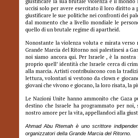
giustificare la sua brutale violenza e il mondo 
uccisi solo per avere esercitato il loro diritto 
giustificare le sue politiche nei confronti dei p
dal momento che a livello mondiale le persone 
quello di un brutale regime di apartheid.
Nonostante la violenza voluta e mirata verso m
Grande Marcia del Ritorno noi palestinesi a G
noi siamo ancora qui. Per Israele , è la nostra
proprio quell’ identità che Israele cerca di crim
alla marcia. Artisti contribuiscono con la tradi
lettura, volontari si vestono da clown e giocan
giovani che vivono e giocano, la loro risata, la p
Le Nazioni Unite hanno ammonito che Gaza può 
destino che Israele ha programmato per noi, s
nostro amore per la vita, appellandoci alla gius
Ahmad Abu Rtemah è uno scrittore indipendent
organizzatori della Grande Marcia del Ritorno.