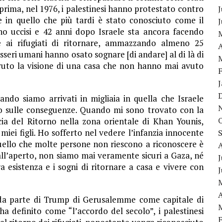
 prima, nel 1976, i palestinesi hanno protestato contro
J
re in quello che più tardi è stato conosciuto come il
ono uccisi e 42 anni dopo Israele sta ancora facendo
e ai rifugiati di ritornare, ammazzando almeno 25
A
sseri umani hanno osato sognare [di andare] al di là di
vuto la visione di una casa che non hanno mai avuto
do siamo arrivati in migliaia in quella che Israele
uto sulle conseguenze. Quando mi sono trovato con la
cia del Ritorno nella zona orientale di Khan Younis,
miei figli. Ho sofferto nel vedere l’infanzia innocente
uello che molte persone non riescono a riconoscere è
all’aperto, non siamo mai veramente sicuri a Gaza, né
J
 esistenza e i sogni di ritornare a casa e vivere con
A
 da parte di Trump di Gerusalemme come capitale di
 ha definito come “l’accordo del secolo”, i palestinesi