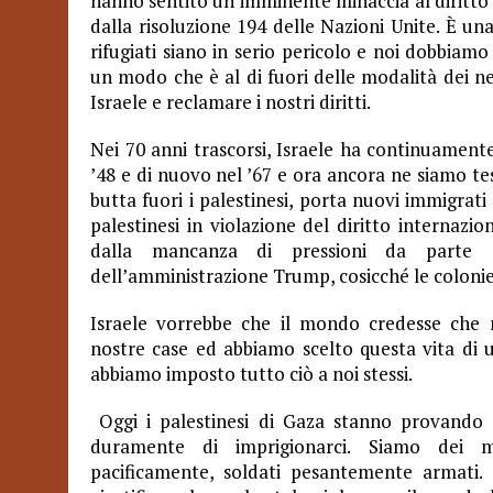
hanno sentito un’imminente minaccia al diritto a
dalla risoluzione 194 delle Nazioni Unite. È una
rifugiati siano in serio pericolo e noi dobbiamo
un modo che è al di fuori delle modalità dei neg
Israele e reclamare i nostri diritti.
Nei 70 anni trascorsi, Israele ha continuamente 
’48 e di nuovo nel ’67 e ora ancora ne siamo t
butta fuori i palestinesi, porta nuovi immigrati 
palestinesi in violazione del diritto internazi
dalla mancanza di pressioni da parte d
dell’amministrazione Trump, cosicché le coloni
Israele vorrebbe che il mondo credesse che n
nostre case ed abbiamo scelto questa vita di u
abbiamo imposto tutto ciò a noi stessi.
Oggi i palestinesi di Gaza stanno provando 
duramente di imprigionarci. Siamo dei ma
pacificamente, soldati pesantemente armati. C