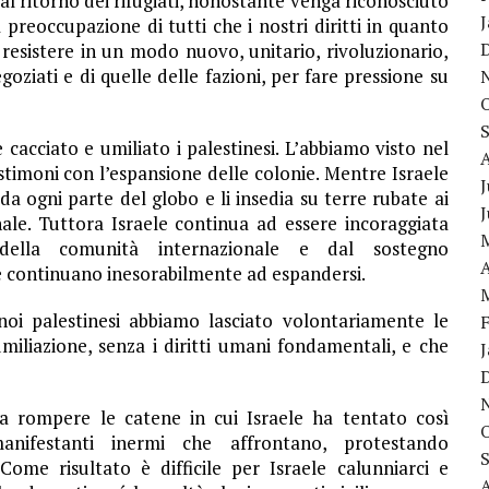
l ritorno dei rifugiati, nonostante venga riconosciuto
 preoccupazione di tutti che i nostri diritti in quanto
 resistere in un modo nuovo, unitario, rivoluzionario,
oziati e di quelle delle fazioni, per fare pressione su
cacciato e umiliato i palestinesi. L’abbiamo visto nel
estimoni con l’espansione delle colonie. Mentre
Israele
J
da ogni parte del globo e li insedia su terre rubate ai
onale. Tuttora Israele continua ad essere incoraggiata
ella comunità internazionale e dal sostegno
A
e continuano inesorabilmente ad espandersi.
oi palestinesi abbiamo lasciato volontariamente le
miliazione, senza i diritti umani fondamentali, e che
a rompere le catene in cui Israele ha tentato così
nifestanti inermi che affrontano, protestando
ome risultato è difficile per Israele calunniarci e