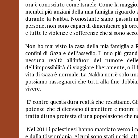
ora è conosciuto come Israele. Come la maggior pa
membri più anziani della mia famiglia riguardo al
durante la Nakba. Nonostante siano passati mol
persone, non sono capaci di dimenticare gli orror
e tutte le violenze e sofferenze che si sono acc
Non ho mai visto la casa della mia famiglia a R
confini di Gaza e dell’assedio. Il mio più grand
nessuna realtà all’infuori del rumore dell
dell’impossibilità di viaggiare liberamente, o i
vita di Gaza è normale. La Nakba non è solo una 
possiamo rassegnarci che tutti alla fine dobbi
vivere.
E’ contro questa dura realtà che resistiamo. Gl
potenze che ci dicevano di smettere e morire in
tratta di una protesta di una popolazione che no
Nel 2011 i palestinesi hanno marciato verso i con
e dalla Cisgiordania. Alcuni sono stati uccisi, al