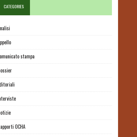
CATEGORIES
nalisi
ppello
omunicato stampa
ossier
ditoriali
nterviste
otizie
apporti OCHA