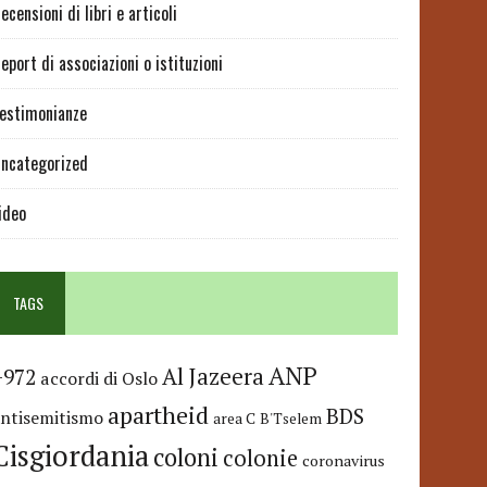
ecensioni di libri e articoli
eport di associazioni o istituzioni
estimonianze
ncategorized
ideo
TAGS
ANP
Al Jazeera
+972
accordi di Oslo
apartheid
BDS
antisemitismo
area C
B'Tselem
Cisgiordania
coloni
colonie
coronavirus