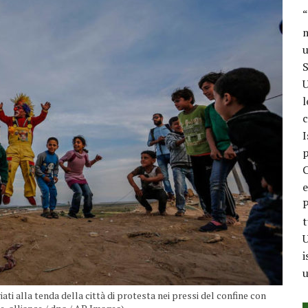
“
m
u
S
U
l
c
I
p
C
e
P
t
U
i
u
ati alla tenda della città di protesta nei pressi del confine con