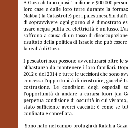
A Gaza abitano quasi 1 milione e 900.000 persone 
loro case e dalle loro terre durante la formaz
Nakba ( la Catastrofe) per i palestinesi. Sin dall’
di sopravvivere ogni giorno si è dimostrato es
usare acqua pulita ed elettricità è un lusso. L’
soffrono a causa di un tasso di disoccupazione 
risultato della politica di Israele che può esser
la realtà di Gaza.
I pescatori non possono avventurarsi oltre le se
abbastanza da mantenere i loro familiari. Dopo
2012 e del 2014 e tutte le uccisioni che sono a
concessa l’opportunità di ricostruire, giacché Is
costruzione. Le condizioni degli ospedali 
l’opportunità di andare a curarsi fuori [da
perpetua condizione di oscurità in cui viviamo,
stato sufficiente averci cacciati; è come se tu
confinata e cancellata.
Sono nato nel campo profughi di Rafah a Gaza. I