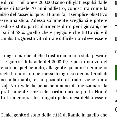
di cui 1 milione e 200.000 sono rifugiati espulsi dalle
R
ione di Israele 70 anni addietro, conosciuta come la
inizio dell’assedio quasi 11 anni fa, il semplice obiettivo
R
sere una sfida. Adesso solamente svegliarsi e potere
assedio è stato particolarmente duro per i giovani, che
T
pari al 58%. Quello che è peggio è che tutto ciò è il
e cambiata. Questa vita dura e difficile non deve essere
U
v
i miglia marine, il che trasforma in una sfida pescare
 le guerre di Israele del 2008-09 e poi di nuovo del
vvenute in quel periodo, alla gente qui non è nemmeno
raele ha ridotto i permessi di ingresso dei materiali di
sono allarmanti, e ai pazienti di rado viene data
 Gaza]. Non vale la pena nemmeno di menzionare la
 praticamente senza elettricità o acqua pulita. Non è
tta la memoria dei rifugiati palestinesi debba essere
 miei genitori sono della città di Ramle in quello che