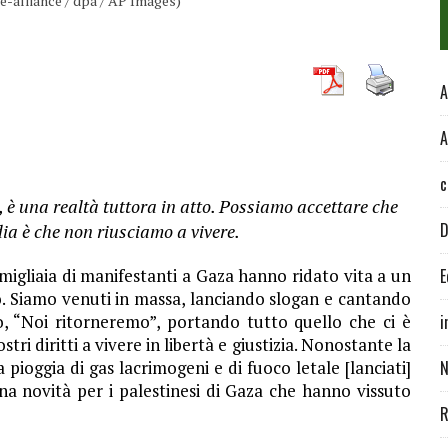
e-alliance / dpa / AP Images)
A
A
c
 è una realtà tuttora in atto. Possiamo accettare che
D
dia è che non riusciamo a vivere.
 migliaia di manifestanti a Gaza hanno ridato vita a un
E
 Siamo venuti in massa, lanciando slogan e cantando
, “Noi ritorneremo”, portando tutto quello che ci è
i
tri diritti a vivere in libertà e giustizia. Nonostante la
 pioggia di gas lacrimogeni e di fuoco letale [lanciati]
N
na novità per i palestinesi di Gaza che hanno vissuto
R