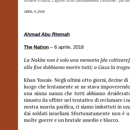
Israele a Gaza, 2 aprile 2018. (Mohammed Talatene / pictur
APRIL 9, 2018
Ahmad Abu Rtemah
The Nation
– 6 aprile, 2018
La Nakba non è solo una memoria [da coltivare],
alla fine dobbiamo morire tutti; a Gaza la trage
Khan Younis- Negli ultimi otto giorni, decine di
luogo che lentamente se ne stava impoverendo.
una ninna nanna che tutti abbiamo desiderato
rimasto da offrire nel tentativo di reclamare i nos
nostra marcia pacifica, ci siamo imbattuti in una
dai soldati israeliani. Sfortunatamente non è u
molte guerre e un brutale assedio e blocco.