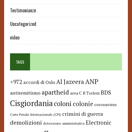
Testimonianze
Uncategorized
video
TAGS
ANP
Al Jazeera
+972
accordi di Oslo
apartheid
BDS
antisemitismo
area C
B'Tselem
Cisgiordania
coloni
colonie
coronavirus
crimini di guerra
Corte Penale Internazionale (CPI)
demolizioni
Electronic
detenzione amministrativa