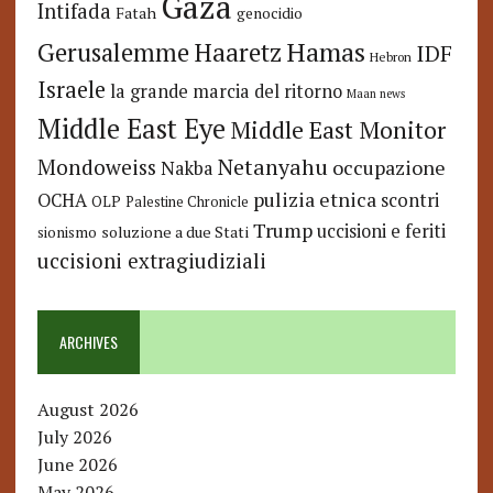
Gaza
Intifada
Fatah
genocidio
Hamas
Haaretz
Gerusalemme
IDF
Hebron
Israele
la grande marcia del ritorno
Maan news
Middle East Eye
Middle East Monitor
Netanyahu
Mondoweiss
occupazione
Nakba
pulizia etnica
OCHA
scontri
OLP
Palestine Chronicle
Trump
uccisioni e feriti
soluzione a due Stati
sionismo
uccisioni extragiudiziali
ARCHIVES
August 2026
July 2026
June 2026
May 2026