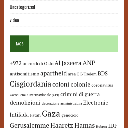
Uncategorized
video
TAGS
ANP
Al Jazeera
+972
accordi di Oslo
apartheid
BDS
antisemitismo
area C
B'Tselem
Cisgiordania
coloni
colonie
coronavirus
crimini di guerra
Corte Penale Internazionale (CPI)
demolizioni
Electronic
detenzione amministrativa
Gaza
Intifada
Fatah
genocidio
Hamas
Haaretz
Gerusalemme
IDF
Hebron