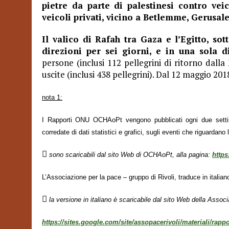
pietre da parte di palestinesi contro vei
veicoli privati, vicino a Betlemme, Gerusa
Il valico di Rafah tra Gaza e l’Egitto, so
direzioni per sei giorni, e in una sola d
persone (inclusi 112 pellegrini di ritorno dal
uscite (inclusi 438 pellegrini). Dal 12 maggio 20
nota 1:
I Rapporti ONU OCHAoPt vengono pubblicati ogni due settim
corredate di dati statistici e grafici, sugli eventi che riguardano l

sono scaricabili dal sito Web di OCHAoPt, alla pagina:
https
L’Associazione per la pace – gruppo di Rivoli, traduce in italiano

la versione in italiano è scaricabile dal sito Web della Associ
https://sites.google.com/site/assopacerivoli/materiali/rappo