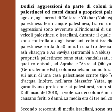
Dodici aggressioni da parte di coloni i
palestinesi ed estesi danni a proprietà pale
agosto, agli incroci di Za’tara e Yitzhar (Nablus
palestinesi: feriti cinque palestinesi, tra cui 
aggressioni sono avvenute all’indomani di un 
veicoli palestinesi e israeliani, durante il qual
zona controllata dagli israeliani, coloni isra
palestinese sorda di 50 anni. In quattro divers
ash Sharqiya e As Sawiya (entrambi a Nablus) e
proprietà palestinese sono stati vandalizzati, s
quattro episodi, ad Aqraba e “Asira al Qibliya
(Gerusalemme Est), coloni israeliani hanno fora
sui muri di una casa palestinese scritte tipo
d’acqua. Inoltre, nell’area Massafer Yatta, qu
garantivano protezione ai palestinesi, sono stat
Dall’inizio del 2018, la violenza dei coloni è i
causano feriti o danni. La media era di tre nel 2
Secondo resoconti di media israeliani,
sono st