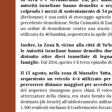
autorità israeliane hanno demolito o sequ
colpendo i mezzi di sostentamento di 34 p
(Betlemme) è una unità di stoccaggio agricolo 
precedente demolizione. Nella Comunità di Zan
un ordine di demolizione contro una scuola in
utilizzata da 40 bambini, sequestrata in aprile 2
Inoltre, in Zona B, vicino alla città di Ya
le Autorità israeliane hanno demolito due
distrutto oltre dieci tonnellate di leg
famiglie.
Dal 2016, questo è il terzo episodio d
Il 13 agosto, nella zona di Massafer Yatta
sequestrato un veicolo 4×4 utilizzato per
percorrere distanze maggiori per accedere a
del sequestro rimangono poco chiari. Il veicol
attrezzature della clinica, era stato fornito 
destinata [
da Israele
] all’addestramento militar
1.300 residenti rischiano il trasferimento forzato