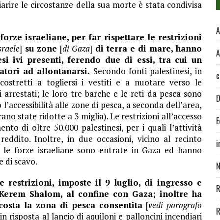
iarire le circostanze della sua morte è stata condivisa
A
forze israeliane, per far rispettare le restrizioni
sraele
]
su zone
[
di Gaza
]
di terra e di mare, hanno
A
si ivi presenti, ferendo due di essi, tra cui un
atori ad allontanarsi.
Secondo fonti palestinesi, in
c
costretti a togliersi i vestiti e a nuotare verso le
i arrestati; le loro tre barche e le reti da pesca sono
D
 l’accessibilità alle zone di pesca, a seconda dell’area,
rano state ridotte a 3 miglia). Le restrizioni all’accesso
E
to di oltre 50.000 palestinesi, per i quali l’attività
reddito. Inoltre, in due occasioni, vicino al recinto
i
, le forze israeliane sono entrate in Gaza ed hanno
e di scavo.
N
e restrizioni, imposte il 9 luglio, di ingresso e
R
i Kerem Shalom, al confine con Gaza; inoltre ha
costa la zona di pesca consentita
[
vedi paragrafo
R
in risposta al lancio di aquiloni e palloncini incendiari