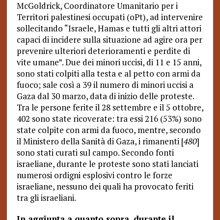
McGoldrick, Coordinatore Umanitario per i
Territori palestinesi occupati (oPt), ad intervenire
sollecitando “Israele, Hamas e tutti gli altri attori
capaci di incidere sulla situazione ad agire ora per
prevenire ulteriori deterioramenti e perdite di
vite umane”. Due dei minori uccisi, di 11 e 15 anni,
sono stati colpiti alla testa e al petto con armi da
fuoco; sale così a 39 il numero di minori uccisi a
Gaza dal 30 marzo, data di inizio delle proteste.
Tra le persone ferite il 28 settembre e il 5 ottobre,
402 sono state ricoverate: tra essi 216 (53%) sono
state colpite con armi da fuoco, mentre, secondo
il Ministero della Sanità di Gaza, i rimanenti [
480
]
sono stati curati sul campo. Secondo fonti
israeliane, durante le proteste sono stati lanciati
numerosi ordigni esplosivi contro le forze
israeliane, nessuno dei quali ha provocato feriti
tra gli israeliani.
In aggiunta a quanto sopra, durante il