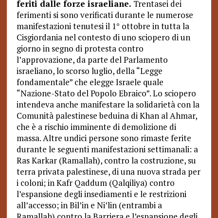
feriti dalle forze israeliane.
Trentasei dei
ferimenti si sono verificati durante le numerose
manifestazioni tenutesi il 1° ottobre in tutta la
Cisgiordania nel contesto di uno sciopero di un
giorno in segno di protesta contro
l’approvazione, da parte del Parlamento
israeliano, lo scorso luglio, della “Legge
fondamentale” che elegge Israele quale
“Nazione-Stato del Popolo Ebraico”. Lo sciopero
intendeva anche manifestare la solidarietà con la
Comunità palestinese beduina di Khan al Ahmar,
che è a rischio imminente di demolizione di
massa. Altre undici persone sono rimaste ferite
durante le seguenti manifestazioni settimanali: a
Ras Karkar (Ramallah), contro la costruzione, su
terra privata palestinese, di una nuova strada per
i coloni; in Kafr Qaddum (Qalqiliya) contro
l’espansione degli insediamenti e le restrizioni
all’accesso; in Bil’in e Ni’lin (entrambi a
Ramallah) contro la Barriera e l’espansione degli