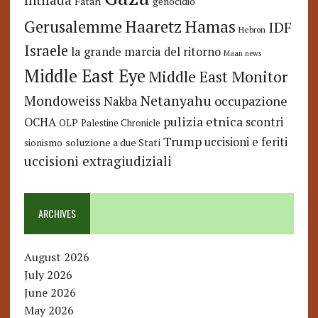
Intifada
Fatah
genocidio
Hamas
Haaretz
Gerusalemme
IDF
Hebron
Israele
la grande marcia del ritorno
Maan news
Middle East Eye
Middle East Monitor
Netanyahu
Mondoweiss
occupazione
Nakba
pulizia etnica
OCHA
scontri
OLP
Palestine Chronicle
Trump
uccisioni e feriti
soluzione a due Stati
sionismo
uccisioni extragiudiziali
ARCHIVES
August 2026
July 2026
June 2026
May 2026