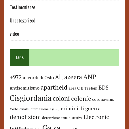
Testimonianze
Uncategorized
video
TAGS
ANP
Al Jazeera
+972
accordi di Oslo
apartheid
BDS
antisemitismo
area C
B'Tselem
Cisgiordania
coloni
colonie
coronavirus
crimini di guerra
Corte Penale Internazionale (CPI)
demolizioni
Electronic
detenzione amministrativa
Gaza