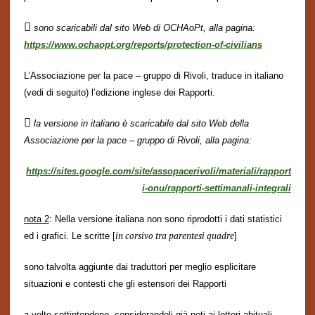

sono scaricabili dal sito Web di OCHAoPt, alla pagina:
https://www.ochaopt.org/reports/protection-of-civilians
L’Associazione per la pace – gruppo di Rivoli, traduce in italiano
(vedi di seguito) l’edizione inglese dei Rapporti.

la versione in italiano è scaricabile dal sito Web della
Associazione per la pace – gruppo di Rivoli, alla pagina:
https://sites.google.com/site/assopacerivoli/materiali/rapport
i-onu/rapporti-settimanali-integrali
nota 2
: Nella versione italiana non sono riprodotti i dati statistici
in corsivo tra parentesi quadre
ed
i grafici. Le scritte
[
]
sono talvolta aggiunte dai traduttori per meglio esplicitare
situazioni e contesti che gli estensori dei
Rapporti
a volte sottintendono, considerandoli già noti ai lettori abituali.