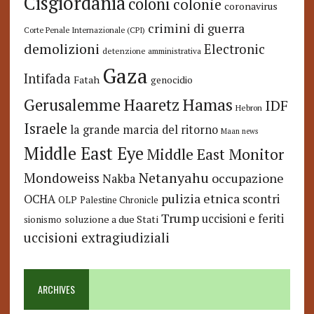
Cisgiordania
coloni
colonie
coronavirus
crimini di guerra
Corte Penale Internazionale (CPI)
demolizioni
Electronic
detenzione amministrativa
Gaza
Intifada
Fatah
genocidio
Hamas
Haaretz
Gerusalemme
IDF
Hebron
Israele
la grande marcia del ritorno
Maan news
Middle East Eye
Middle East Monitor
Netanyahu
Mondoweiss
occupazione
Nakba
pulizia etnica
OCHA
scontri
OLP
Palestine Chronicle
Trump
uccisioni e feriti
soluzione a due Stati
sionismo
uccisioni extragiudiziali
ARCHIVES